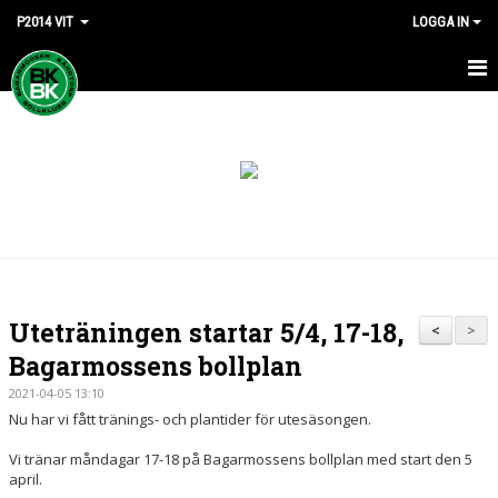
P2014 VIT
LOGGA IN
HEM
NYHETER
KALENDER
MATCHER
TRUPPEN
Uteträningen startar 5/4, 17-18,
<
>
BILDGALLERI
Bagarmossens bollplan
2021-04-05 13:10
DOKUMENT
Nu har vi fått tränings- och plantider för utesäsongen.
KONTAKT
Vi tränar måndagar 17-18 på Bagarmossens bollplan med start den 5
april.