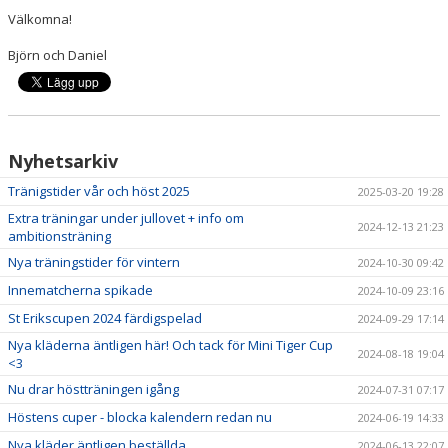
Välkomna!
Björn och Daniel
Nyhetsarkiv
Tränigstider vår och höst 2025
2025-03-20 19:28
Extra träningar under jullovet + info om
2024-12-13 21:23
ambitionsträning
Nya träningstider för vintern
2024-10-30 09:42
Innematcherna spikade
2024-10-09 23:16
St Erikscupen 2024 färdigspelad
2024-09-29 17:14
Nya kläderna äntligen här! Och tack för Mini Tiger Cup
2024-08-18 19:04
<3
Nu drar höstträningen igång
2024-07-31 07:17
Höstens cuper - blocka kalendern redan nu
2024-06-19 14:33
Nya kläder äntligen beställda
2024-06-13 22:07