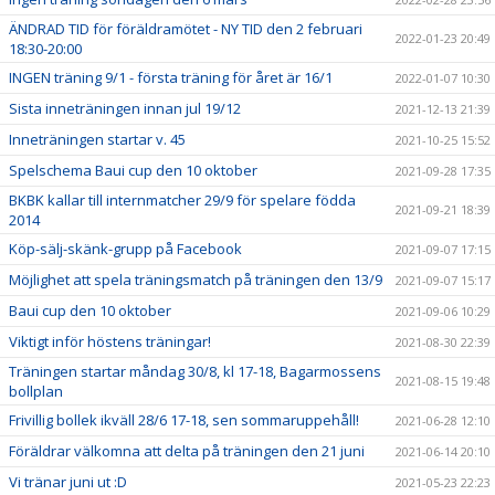
ÄNDRAD TID för föräldramötet - NY TID den 2 februari
2022-01-23 20:49
18:30-20:00
INGEN träning 9/1 - första träning för året är 16/1
2022-01-07 10:30
Sista inneträningen innan jul 19/12
2021-12-13 21:39
Inneträningen startar v. 45
2021-10-25 15:52
Spelschema Baui cup den 10 oktober
2021-09-28 17:35
BKBK kallar till internmatcher 29/9 för spelare födda
2021-09-21 18:39
2014
Köp-sälj-skänk-grupp på Facebook
2021-09-07 17:15
Möjlighet att spela träningsmatch på träningen den 13/9
2021-09-07 15:17
Baui cup den 10 oktober
2021-09-06 10:29
Viktigt inför höstens träningar!
2021-08-30 22:39
Träningen startar måndag 30/8, kl 17-18, Bagarmossens
2021-08-15 19:48
bollplan
Frivillig bollek ikväll 28/6 17-18, sen sommaruppehåll!
2021-06-28 12:10
Föräldrar välkomna att delta på träningen den 21 juni
2021-06-14 20:10
Vi tränar juni ut :D
2021-05-23 22:23