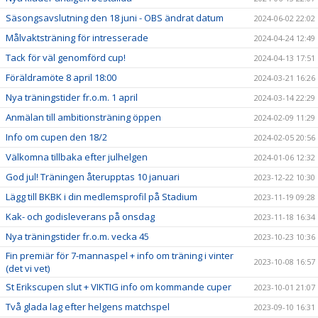
Säsongsavslutning den 18 juni - OBS ändrat datum
2024-06-02 22:02
Målvaktsträning för intresserade
2024-04-24 12:49
Tack för väl genomförd cup!
2024-04-13 17:51
Föräldramöte 8 april 18:00
2024-03-21 16:26
Nya träningstider fr.o.m. 1 april
2024-03-14 22:29
Anmälan till ambitionsträning öppen
2024-02-09 11:29
Info om cupen den 18/2
2024-02-05 20:56
Välkomna tillbaka efter julhelgen
2024-01-06 12:32
God jul! Träningen återupptas 10 januari
2023-12-22 10:30
Lägg till BKBK i din medlemsprofil på Stadium
2023-11-19 09:28
Kak- och godisleverans på onsdag
2023-11-18 16:34
Nya träningstider fr.o.m. vecka 45
2023-10-23 10:36
Fin premiär för 7-mannaspel + info om träning i vinter
2023-10-08 16:57
(det vi vet)
St Erikscupen slut + VIKTIG info om kommande cuper
2023-10-01 21:07
Två glada lag efter helgens matchspel
2023-09-10 16:31