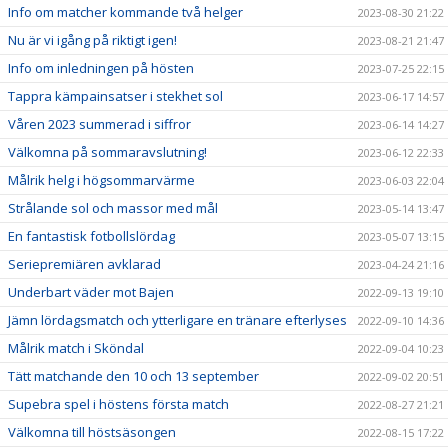
Info om matcher kommande två helger
2023-08-30 21:22
Nu är vi igång på riktigt igen!
2023-08-21 21:47
Info om inledningen på hösten
2023-07-25 22:15
Tappra kämpainsatser i stekhet sol
2023-06-17 14:57
Våren 2023 summerad i siffror
2023-06-14 14:27
Välkomna på sommaravslutning!
2023-06-12 22:33
Målrik helg i högsommarvärme
2023-06-03 22:04
Strålande sol och massor med mål
2023-05-14 13:47
En fantastisk fotbollslördag
2023-05-07 13:15
Seriepremiären avklarad
2023-04-24 21:16
Underbart väder mot Bajen
2022-09-13 19:10
Jämn lördagsmatch och ytterligare en tränare efterlyses
2022-09-10 14:36
Målrik match i Sköndal
2022-09-04 10:23
Tätt matchande den 10 och 13 september
2022-09-02 20:51
Supebra spel i höstens första match
2022-08-27 21:21
Välkomna till höstsäsongen
2022-08-15 17:22