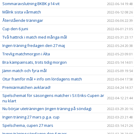
Sommaravslutning BKBK p14 vit
2022-06-14 19:48
Målrik sista vårmatch
2022-06-12 08:26
Återstående träningar
2022-06-06 22:39
Cup den 6 juni
2022-06-01 21:05
Två hattrick i match med många mål
2022-05-31 23:17
Ingen träning fredagen den 27 maj
2022-05-24 20:38
Trevlig matchmorgon i Älta
2022-05-23 09:01
Bra kämpainsats, trots tidig morgon
2022-05-14 14:01
Jämn match och fyra mål
2022-05-09 19:54
Otur framför mål + info om lördagens match
2022-05-04 17:58
Premiärmatchen avklarad!
2022-04-24 14:37
Spelschemat för säsongens matcher i S:t Eriks-Cupen är
2022-04-12 21:44
nu klart
Nu börjar uteträningen (ingen träning på söndag)
2022-03-29 20:16
Ingen träning 27 mars p.g.a. cup
2022-03-23 21:48
Spelschema, cupen 27 mars
2022-03-14 21:26
Ingen träning söndagen den 6 mars
2022-02-28 23:56