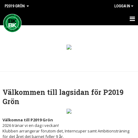
P2019 GRÖN
LOGGA IN
HEM
NYHETER
KALENDER
MATCHER
TRUPPEN
Välkommen till lagsidan för P2019
BILDGALLERI
Grön
DOKUMENT
Välkomna till P2019 Grön
KONTAKT
2026 tränar vi en dag i veckan!
Klubben arrangerar förutom det, Interncuper samt Ambitionsträning
för det året det barnet fyller 9 år.