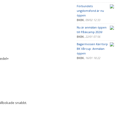
Förbundets
ungdomsfond är nu
öppen
BKBK
,
09/02 12:33
Nu är anmälan öppen
till Påskcamp 2026!
BKBK
,
22/01 07:56
Bagarmossen Kärrtorp
BK Vårcup: Anmälan
öppen
BKBK
,
16/01 18:22
Medel+
fullbokade snabbt.