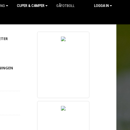
ING
CUPER & CAMPER
GÅFOTBOLL
LOGGA IN
ETER
NINGEN