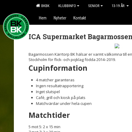
BKBK
KLUBBINFO
SENIOR
13-19 ÅR
Hem
Nyheter
Kontakt
ICA Supermarket Bagarmossen
Bagarmossen Kärrtorp BK hälsar er varmt välkomna till en f
Stockholm för flick- och pojklag födda 2014–2019.
Cupinformation
4 matcher garanteras
Ingen resultatrapportering
Inget slutspel
Café, grill och kiosk på plats
Matchvärdar under hela cupen
Matchtider
5 mot 5: 2 x 15 min
7 mot 7: 2 x 20 min