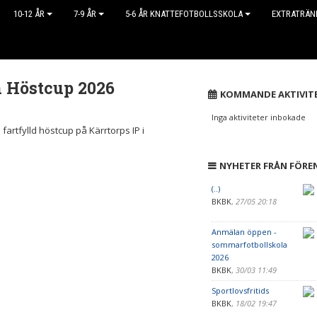
10-12 ÅR
7-9 ÅR
5-6 ÅR KNATTEFOTBOLLSSKOLA
EXTRATRÄN
 Höstcup 2026
KOMMANDE AKTIVIT
Inga aktiviteter inbokade
artfylld höstcup på Kärrtorps IP i
NYHETER FRÅN FÖRE
(..)
BKBK
,
27/05 20:18
Anmälan öppen -
sommarfotbollskola
2026
BKBK
,
30/03 11:49
Sportlovsfritids
BKBK
,
18/02 19:47