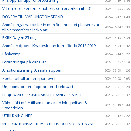
P18 öppnar upp för provträning
2024-11-19 16:56
Vill du representera klubbens seniorverksamhet?
2024-11-03 22:38
DONERA TILL VÅR UNGDOMSFOND
2024-09-12 14:48
Anmälningarna ramlar in men än finns det platser kvar
2024-06-04 09:39
till Sommarfotbollsskolan!
BKBK Dagen 25 maj
2024-05-13 13:34
Anmälan öppen: Knatteskolan barn födda 2018-2019
2024-04-04 15:42
Påskcamp
2024-03-14 10:22
Förändringar på kansliet
2024-03-05 14:19
Ambitionsträning: Anmälan öppen
2024-02-08 14:26
Spela fotboll under sportlovet
2024-02-08 10:03
Ungdomsfonden öppnar den 1 februari
2024-02-01 13:28
ERBJUDANDE: 350KR RABATT TRÄNINGSPAKET
2023-11-06 13:37
Välbesökt möte tillsammans med lokalpolisen &
2023-10-19 10:44
Stadsdelen
UTBILDNING: NPF
2023-10-12 17:22
INFORMATIONSMÖTE MED POLIS OCH SOCIALTJÄNST
2023-10-05 17:32