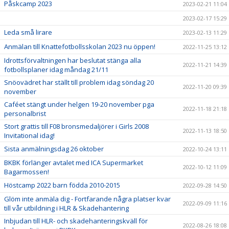
Påskcamp 2023
2023-02-21 11:04
2023-02-17 15:29
Leda små lirare
2023-02-13 11:29
Anmälan till Knattefotbollsskolan 2023 nu öppen!
2022-11-25 13:12
Idrottsförvaltningen har beslutat stänga alla
2022-11-21 14:39
fotbollsplaner idag måndag 21/11
Snöovädret har ställt till problem idag söndag 20
2022-11-20 09:39
november
Caféet stängt under helgen 19-20 november pga
2022-11-18 21:18
personalbrist
Stort grattis till F08 bronsmedaljörer i Girls 2008
2022-11-13 18:50
Invitational idag!
Sista anmälningsdag 26 oktober
2022-10-24 13:11
BKBK förlänger avtalet med ICA Supermarket
2022-10-12 11:09
Bagarmossen!
Höstcamp 2022 barn födda 2010-2015
2022-09-28 14:50
Glöm inte anmäla dig - Fortfarande några platser kvar
2022-09-09 11:16
till vår utbildning i HLR & Skadehantering
Inbjudan till HLR- och skadehanteringskväll för
2022-08-26 18:08