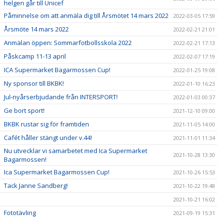
helgen går till Unicef
Påminnelse om att anmäla dig till Årsmötet 14 mars 2022
2022-03-05 17:59
Årsmöte 14 mars 2022
2022-02-21 21:01
Anmälan öppen: Sommarfotbollsskola 2022
2022-02-21 17:13
Påskcamp 11-13 april
2022-02-07 17:19
ICA Supermarket Bagarmossen Cup!
2022-01-25 19:08
Ny sponsor till BKBK!
2022-01-10 16:23
Jul-nyårserbjudande från INTERSPORT!
2022-01-03 00:37
Ge bort sport!
2021-12-10 09:00
BKBK rustar sig för framtiden
2021-11-05 14:00
Cafét håller stängt under v.44!
2021-11-01 11:34
Nu utvecklar vi samarbetet med Ica Supermarket
2021-10-28 13:30
Bagarmossen!
Ica Supermarket Bagarmossen Cup!
2021-10-26 15:53
Tack Janne Sandberg!
2021-10-22 19:48
2021-10-21 16:02
Fototävling
2021-09-19 15:31