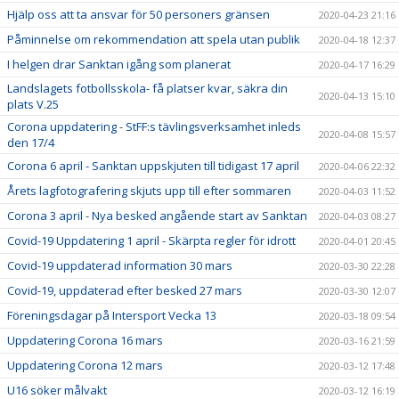
Hjälp oss att ta ansvar för 50 personers gränsen
2020-04-23 21:16
Påminnelse om rekommendation att spela utan publik
2020-04-18 12:37
I helgen drar Sanktan igång som planerat
2020-04-17 16:29
Landslagets fotbollsskola- få platser kvar, säkra din
2020-04-13 15:10
plats V.25
Corona uppdatering - StFF:s tävlingsverksamhet inleds
2020-04-08 15:57
den 17/4
Corona 6 april - Sanktan uppskjuten till tidigast 17 april
2020-04-06 22:32
Årets lagfotografering skjuts upp till efter sommaren
2020-04-03 11:52
Corona 3 april - Nya besked angående start av Sanktan
2020-04-03 08:27
Covid-19 Uppdatering 1 april - Skärpta regler för idrott
2020-04-01 20:45
Covid-19 uppdaterad information 30 mars
2020-03-30 22:28
Covid-19, uppdaterad efter besked 27 mars
2020-03-30 12:07
Föreningsdagar på Intersport Vecka 13
2020-03-18 09:54
Uppdatering Corona 16 mars
2020-03-16 21:59
Uppdatering Corona 12 mars
2020-03-12 17:48
U16 söker målvakt
2020-03-12 16:19