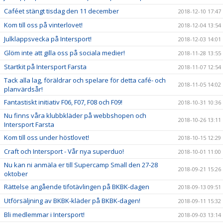
Caféet stängt tisdag den 11 december
2018-12-10 17:47
Kom till oss på vinterlovet!
2018-12-04 13:54
Julklappsvecka på Intersport!
2018-12-03 14:01
Glöm inte att gilla oss på sociala medier!
2018-11-28 13:55
Startkit på Intersport Farsta
2018-11-07 12:54
Tack alla lag, föräldrar och spelare för detta café- och
2018-11-05 14:02
planvärdsår!
Fantastiskt initiativ F06, F07, F08 och F09!
2018-10-31 10:36
Nu finns våra klubbkläder på webbshopen och
2018-10-26 13:11
Intersport Farsta
Kom till oss under höstlovet!
2018-10-15 12:29
Craft och Intersport - Vår nya superduo!
2018-10-01 11:00
Nu kan ni anmäla er till Supercamp Small den 27-28
2018-09-21 15:26
oktober
Rättelse angående tifotävlingen på BKBK-dagen
2018-09-13 09:51
Utförsäljning av BKBK-kläder på BKBK-dagen!
2018-09-11 15:32
Bli medlemmar i Intersport!
2018-09-03 13:14