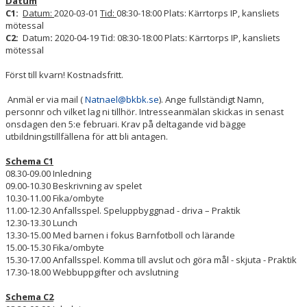
Datum
C1:
Datum:
2020-03-01
Tid:
08:30-18:00 Plats: Kärrtorps IP, kansliets
mötessal
C2:
Datum
:
2020-04-19 Tid: 08:30-18:00 Plats: Kärrtorps IP, kansliets
mötessal
Först till kvarn! Kostnadsfritt.
Anmäl er via mail (
Natnael@bkbk.se
). Ange fullständigt Namn,
personnr och vilket lag ni tillhör. Intresseanmälan skickas in senast
onsdagen den 5:e februari. Krav på deltagande vid bägge
utbildningstillfällena för att bli antagen.
Schema C1
08.30-09.00 Inledning
09.00-10.30 Beskrivning av spelet
10.30-11.00 Fika/ombyte
11.00-12.30 Anfallsspel. Speluppbyggnad - driva – Praktik
12.30-13.30 Lunch
13.30-15.00 Med barnen i fokus Barnfotboll och lärande
15.00-15.30 Fika/ombyte
15.30-17.00 Anfallsspel. Komma till avslut och göra mål - skjuta - Praktik
17.30-18.00 Webbuppgifter och avslutning
Schema C2