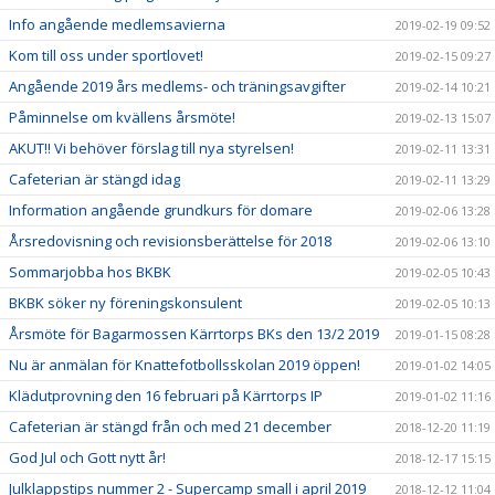
Info angående medlemsavierna
2019-02-19 09:52
Kom till oss under sportlovet!
2019-02-15 09:27
Angående 2019 års medlems- och träningsavgifter
2019-02-14 10:21
Påminnelse om kvällens årsmöte!
2019-02-13 15:07
AKUT!! Vi behöver förslag till nya styrelsen!
2019-02-11 13:31
Cafeterian är stängd idag
2019-02-11 13:29
Information angående grundkurs för domare
2019-02-06 13:28
Årsredovisning och revisionsberättelse för 2018
2019-02-06 13:10
Sommarjobba hos BKBK
2019-02-05 10:43
BKBK söker ny föreningskonsulent
2019-02-05 10:13
Årsmöte för Bagarmossen Kärrtorps BKs den 13/2 2019
2019-01-15 08:28
Nu är anmälan för Knattefotbollsskolan 2019 öppen!
2019-01-02 14:05
Klädutprovning den 16 februari på Kärrtorps IP
2019-01-02 11:16
Cafeterian är stängd från och med 21 december
2018-12-20 11:19
God Jul och Gott nytt år!
2018-12-17 15:15
Julklappstips nummer 2 - Supercamp small i april 2019
2018-12-12 11:04