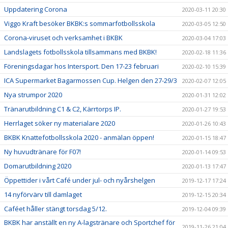
Uppdatering Corona
2020-03-11 20:30
Viggo Kraft besöker BKBK:s sommarfotbollsskola
2020-03-05 12:50
Corona-viruset och verksamhet i BKBK
2020-03-04 17:03
Landslagets fotbollsskola tillsammans med BKBK!
2020-02-18 11:36
Föreningsdagar hos Intersport. Den 17-23 februari
2020-02-10 15:39
ICA Supermarket Bagarmossen Cup. Helgen den 27-29/3
2020-02-07 12:05
Nya strumpor 2020
2020-01-31 12:02
Tränarutbildning C1 & C2, Kärrtorps IP.
2020-01-27 19:53
Herrlaget söker ny materialare 2020
2020-01-26 10:43
BKBK Knattefotbollsskola 2020 - anmälan öppen!
2020-01-15 18:47
Ny huvudtränare för F07!
2020-01-14 09:53
Domarutbildning 2020
2020-01-13 17:47
Öppettider i vårt Café under jul- och nyårshelgen
2019-12-17 17:24
14 nyförvärv till damlaget
2019-12-15 20:34
Caféet håller stängt torsdag 5/12.
2019-12-04 09:39
BKBK har anställt en ny A-lagstränare och Sportchef för
2019-11-26 21:04