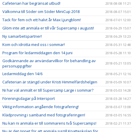
Cafeterian har begränsat utbud!
2018-08-08 11:21
Välkomna till Söder om Söder MiniCup 2018
2018-08-07 15:01
Tack för fem och ett halvt år Max Ljungblom!
2018-07-01 12:00
Glöm inte att anmäla er till vår Supercamp i augusti!
2018-06-29 15:07
Ny samarbetspartner!
2018-06-29 13:23
Kom och idrotta med oss i sommar!
2018-05-31 12:48
Program för ledarmiddagen den 14 juni
2018-05-28 11:10
Godkännande av användarvillkor för behandling av
2018-05-21 13:05
personuppgifter
Ledarmiddag den 14/6
2018-05-21 12:16
Cafeterian är stängd under Kristi Himmelfärdshelgen
2018-05-09 10:07
Ni har väl anmält er till Supercamp Large i sommar?
2018-05-03 14:28
Föreningsdagar på Intersport
2018-03-28 14:27
Viktig information angående fotografering!
2018-03-07 13:08
Klädprovning i samband med fotograferingen!
2018-03-05 16:55
Nu kan ni anmäla er till sommarens två Supercamps!
2018-02-21 11:37
Nu är det öppet för att anmäla sig till Knatteskolan för