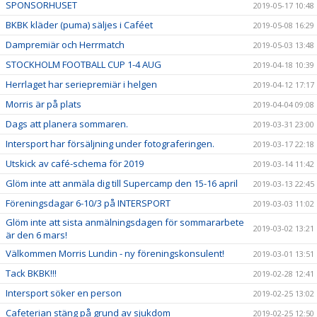
SPONSORHUSET
2019-05-17 10:48
BKBK kläder (puma) säljes i Caféet
2019-05-08 16:29
Dampremiär och Herrmatch
2019-05-03 13:48
STOCKHOLM FOOTBALL CUP 1-4 AUG
2019-04-18 10:39
Herrlaget har seriepremiär i helgen
2019-04-12 17:17
Morris är på plats
2019-04-04 09:08
Dags att planera sommaren.
2019-03-31 23:00
Intersport har försäljning under fotograferingen.
2019-03-17 22:18
Utskick av café-schema för 2019
2019-03-14 11:42
Glöm inte att anmäla dig till Supercamp den 15-16 april
2019-03-13 22:45
Föreningsdagar 6-10/3 på INTERSPORT
2019-03-03 11:02
Glöm inte att sista anmälningsdagen för sommararbete
2019-03-02 13:21
är den 6 mars!
Välkommen Morris Lundin - ny föreningskonsulent!
2019-03-01 13:51
Tack BKBK!!!
2019-02-28 12:41
Intersport söker en person
2019-02-25 13:02
Cafeterian stäng på grund av sjukdom
2019-02-25 12:50