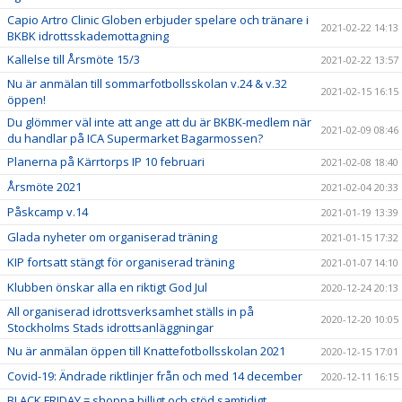
Capio Artro Clinic Globen erbjuder spelare och tränare i
2021-02-22 14:13
BKBK idrottsskademottagning
Kallelse till Årsmöte 15/3
2021-02-22 13:57
Nu är anmälan till sommarfotbollsskolan v.24 & v.32
2021-02-15 16:15
öppen!
Du glömmer väl inte att ange att du är BKBK-medlem när
2021-02-09 08:46
du handlar på ICA Supermarket Bagarmossen?
Planerna på Kärrtorps IP 10 februari
2021-02-08 18:40
Årsmöte 2021
2021-02-04 20:33
Påskcamp v.14
2021-01-19 13:39
Glada nyheter om organiserad träning
2021-01-15 17:32
KIP fortsatt stängt för organiserad träning
2021-01-07 14:10
Klubben önskar alla en riktigt God Jul
2020-12-24 20:13
All organiserad idrottsverksamhet ställs in på
2020-12-20 10:05
Stockholms Stads idrottsanläggningar
Nu är anmälan öppen till Knattefotbollsskolan 2021
2020-12-15 17:01
Covid-19: Ändrade riktlinjer från och med 14 december
2020-12-11 16:15
BLACK FRIDAY = shoppa billigt och stöd samtidigt