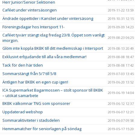
Herr Junior/Senior Sektionen
Caféet under vintersäsongen
2019-11-22 13:59
Ändrade öppettider i Kansliet under vintersäsong
2019-10-31 12:15
Föreningsdagar hos Intersport 11-
2019-09-09 14:23
Caféet tyvärr stängt idag fredag 23/8. Öppet som vanligt
2019-08-23 06:25
imorgon.
Glöm inte koppla BKBK till ditt medlemsskap i Intersport
2019-08-13 20:49
Exklusivt erbjudande till alla våra medlemmar!
2019-08-08 18:47
Tack för den här tiden
2019-08-08 17:42
Sommarstängt från 5/7 till 5/8
2019-07-03 13:45
Äntligen har BKBK en egen cup igen!
2019-06-20 13:52
ICA Supermarket Bagarmossen – stolt sponsor till BKBK
2019-06-19 14:04
– utökat samarbete
BKBK välkomnar TNG som sponsorer
2019-06-12 12:37
Uppdaterad webshop
2019-06-07 12:21
Sommaraktiviteter i stadsdelen
2019-06-07 09:58
Hemmamatcher för seniorlagen på söndag
2019-05-17 15:20