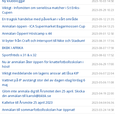
Ny klubblogga!
2023-10-03 14:50
Viktigt - Infomöten om serielösa matcher i S:t Eriks-
2023-09-29 10:23
Cupen
En tragisk händelse med påverkan i vårt område
2023-09-12 21:35
Anmälan öppen - ICA Supermarket Bagarmossen Cup
2023-09-04 13:25
Anmälan Öppen! Höstcamp v.44
2023-09-01 12:50
Vi byter från Craft och Intersport till Nike och Stadium!
2023-08-31 17:36
BKBK I AFRIKA
2023-08-07 17:59
Sportfritids v.31 & v.32
2023-08-02 17:52
Nu är anmälan åter öppen för knattefotbollsskolan i
2023-06-29 17:00
höst!
Viktigt meddelande om lagens ansvar att låsa KIP
2023-06-07 22:04
Vattnet på IP avstängt stor del av dagen idag lördag 6
2023-05-06 11:08
maj
Glöm inte anmäla dig till Årsmötet den 25 april. Skicka
2023-04-19 22:00
din anmälan till kansli@bkbk.se
Kallelse till Årsmöte 25 april 2023
2023-04-04 06:36
Anmälan till sommarfotbollsskolan har öppnat!
2023-03-24 14:58