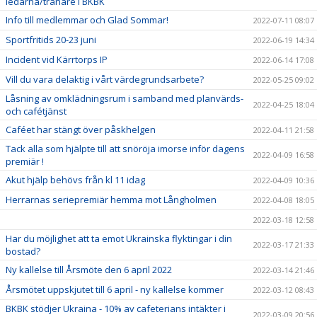
ledarna/tränare i BKBK
Info till medlemmar och Glad Sommar!
2022-07-11 08:07
Sportfritids 20-23 juni
2022-06-19 14:34
Incident vid Kärrtorps IP
2022-06-14 17:08
Vill du vara delaktig i vårt värdegrundsarbete?
2022-05-25 09:02
Låsning av omklädningsrum i samband med planvärds-
2022-04-25 18:04
och cafétjänst
Caféet har stängt över påskhelgen
2022-04-11 21:58
Tack alla som hjälpte till att snöröja imorse inför dagens
2022-04-09 16:58
premiär !
Akut hjälp behövs från kl 11 idag
2022-04-09 10:36
Herrarnas seriepremiär hemma mot Långholmen
2022-04-08 18:05
2022-03-18 12:58
Har du möjlighet att ta emot Ukrainska flyktingar i din
2022-03-17 21:33
bostad?
Ny kallelse till Årsmöte den 6 april 2022
2022-03-14 21:46
Årsmötet uppskjutet till 6 april - ny kallelse kommer
2022-03-12 08:43
BKBK stödjer Ukraina - 10% av cafeterians intäkter i
2022-03-09 20:56