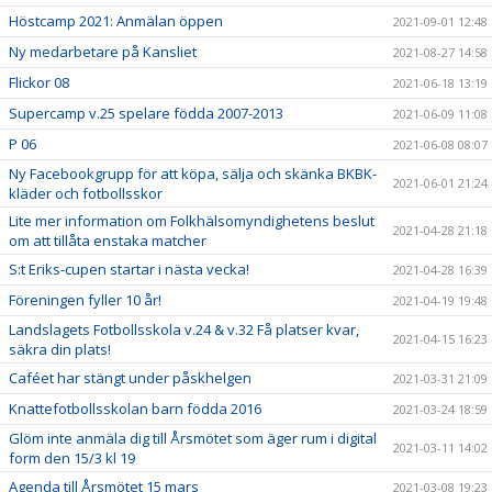
Höstcamp 2021: Anmälan öppen
2021-09-01 12:48
Ny medarbetare på Kansliet
2021-08-27 14:58
Flickor 08
2021-06-18 13:19
Supercamp v.25 spelare födda 2007-2013
2021-06-09 11:08
P 06
2021-06-08 08:07
Ny Facebookgrupp för att köpa, sälja och skänka BKBK-
2021-06-01 21:24
kläder och fotbollsskor
Lite mer information om Folkhälsomyndighetens beslut
2021-04-28 21:18
om att tillåta enstaka matcher
S:t Eriks-cupen startar i nästa vecka!
2021-04-28 16:39
Föreningen fyller 10 år!
2021-04-19 19:48
Landslagets Fotbollsskola v.24 & v.32 Få platser kvar,
2021-04-15 16:23
säkra din plats!
Caféet har stängt under påskhelgen
2021-03-31 21:09
Knattefotbollsskolan barn födda 2016
2021-03-24 18:59
Glöm inte anmäla dig till Årsmötet som äger rum i digital
2021-03-11 14:02
form den 15/3 kl 19
Agenda till Årsmötet 15 mars
2021-03-08 19:23