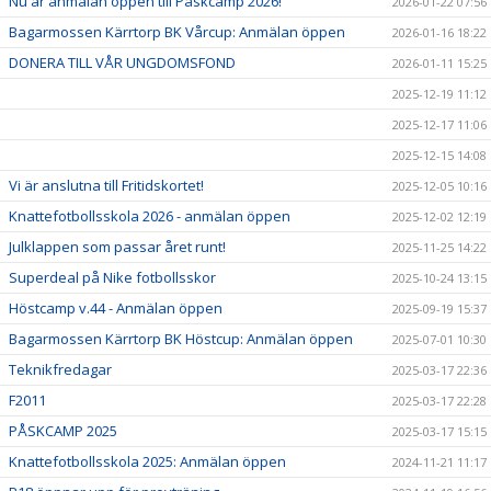
Nu är anmälan öppen till Påskcamp 2026!
2026-01-22 07:56
Bagarmossen Kärrtorp BK Vårcup: Anmälan öppen
2026-01-16 18:22
DONERA TILL VÅR UNGDOMSFOND
2026-01-11 15:25
2025-12-19 11:12
2025-12-17 11:06
2025-12-15 14:08
Vi är anslutna till Fritidskortet!
2025-12-05 10:16
Knattefotbollsskola 2026 - anmälan öppen
2025-12-02 12:19
Julklappen som passar året runt!
2025-11-25 14:22
Superdeal på Nike fotbollsskor
2025-10-24 13:15
Höstcamp v.44 - Anmälan öppen
2025-09-19 15:37
Bagarmossen Kärrtorp BK Höstcup: Anmälan öppen
2025-07-01 10:30
Teknikfredagar
2025-03-17 22:36
F2011
2025-03-17 22:28
PÅSKCAMP 2025
2025-03-17 15:15
Knattefotbollsskola 2025: Anmälan öppen
2024-11-21 11:17