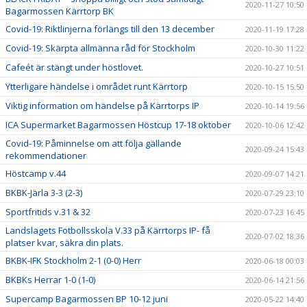
2020-11-27 10:50
Bagarmossen Kärrtorp BK
Covid-19: Riktlinjerna förlängs till den 13 december
2020-11-19 17:28
Covid-19: Skärpta allmänna råd för Stockholm
2020-10-30 11:22
Cafeét är stängt under höstlovet.
2020-10-27 10:51
Ytterligare händelse i området runt Kärrtorp
2020-10-15 15:50
Viktig information om händelse på Kärrtorps IP
2020-10-14 19:56
ICA Supermarket Bagarmossen Höstcup 17-18 oktober
2020-10-06 12:42
Covid-19: Påminnelse om att följa gällande
2020-09-24 15:43
rekommendationer
Höstcamp v.44
2020-09-07 14:21
BKBK-Järla 3-3 (2-3)
2020-07-29 23:10
Sportfritids v.31 & 32
2020-07-23 16:45
Landslagets Fotbollsskola V.33 på Kärrtorps IP- få
2020-07-02 18:36
platser kvar, säkra din plats.
BKBK-IFK Stockholm 2-1 (0-0) Herr
2020-06-18 00:03
BKBKs Herrar 1-0 (1-0)
2020-06-14 21:56
Supercamp Bagarmossen BP 10-12 juni
2020-05-22 14:40