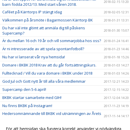
2018-02-15 13:20
barn födda 2012/13. Med start våren 2018.
Caféet på Kärrtorps IP stängt idag
2018-02-05 12:31
Välkommen på årsmöte i Bagarmossen Kärrtorp BK
2018-01-31 13:31
Du har väl inte glömt att anmäla dig till påskens
2018-01-30 15:07
Supercamp?
Är du mellan 16 och 19 år och vill sommarjobba hos oss?
2018-01-24 16:41
Är ni intresserade av att spela spontanfotboll?
2018-01-23 14:46
Nu har vi lanserat vår nya hemsida!
2018-01-18 15:26
Domare i BKBK 2018 Krav att du går fortsättningskurs.
2018-01-03 14:27
Fulltecknad / Vill du vara domare i BKBK under 2018
2018-01-03 14:26
God Jul och Gott nytt år till alla våra medlemmar
2017-12-21 14:23
Supercamp den 5-6 april!
2017-12-15 14:22
BKBK startar samarbete med GIH!
2017-12-04 14:20
Nu finns BKBK på Instagram!
2017-11-23 14:19
Hedersomnämnande till BKBK vid utnämningen av Årets
2017-11-14 14:17
barn- och ungdomsförening
Ny stödlinje för idrottsledare
2017-11-14 14:15
För att hemsidan ska fungera korrekt använder vi nödvändiga