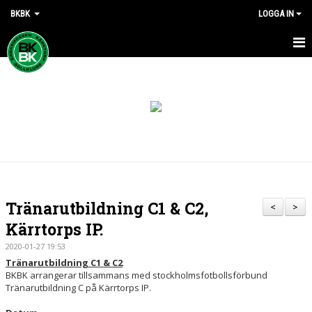
BKBK
LOGGA IN
HEM
NYHETER
DOKUMENT
KONTAKT
Tränarutbildning C1 & C2,
<
>
Kärrtorps IP.
2020-01-27 19:53
Tränarutbildning C1 & C2
BKBK arrangerar tillsammans med stockholmsfotbollsförbund
Tränarutbildning C på Kärrtorps IP.