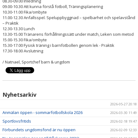
08.30-09.00 Inledning
09.00-10.30 Att kunna förstå fotboll, Träningsplanering
10.30-11.00 Fika/ombyte
11.00-12.30 Anfallsspel. Speluppbyggnad – spelbarhet och spelavstånd
– Praktik
12.30-13.30 Lunch
13.30-15.00 Tränarens förhållningssätt under match, Leken som metod
15.00-15.30 Fika/ombyte
15.30-17.00 Fysisk träning i barnfotbollen genom lek - Praktik
17.30-18.00 Avslutning
/ Natnael, Sportchef barn & ungdom
Nyhetsarkiv
2026-05-27 20:18
Anmälan öppen - sommarfotbollskola 2026
2026-03-30 11:49
Sportlovsfritids
2026-02-18 19:47
Förbundets ungdomsfond är nu öppen
2026-02-09 12:33