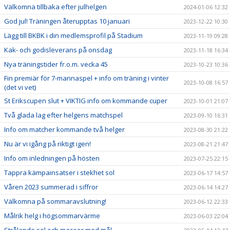
Välkomna tillbaka efter julhelgen
2024-01-06 12:32
God jul! Träningen återupptas 10 januari
2023-12-22 10:30
Lägg till BKBK i din medlemsprofil på Stadium
2023-11-19 09:28
Kak- och godisleverans på onsdag
2023-11-18 16:34
Nya träningstider fr.o.m. vecka 45
2023-10-23 10:36
Fin premiär för 7-mannaspel + info om träning i vinter
2023-10-08 16:57
(det vi vet)
St Erikscupen slut + VIKTIG info om kommande cuper
2023-10-01 21:07
Två glada lag efter helgens matchspel
2023-09-10 16:31
Info om matcher kommande två helger
2023-08-30 21:22
Nu är vi igång på riktigt igen!
2023-08-21 21:47
Info om inledningen på hösten
2023-07-25 22:15
Tappra kämpainsatser i stekhet sol
2023-06-17 14:57
Våren 2023 summerad i siffror
2023-06-14 14:27
Välkomna på sommaravslutning!
2023-06-12 22:33
Målrik helg i högsommarvärme
2023-06-03 22:04