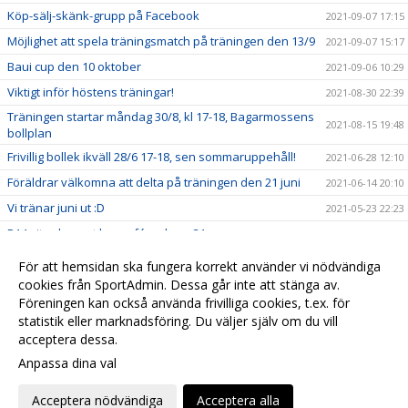
Köp-sälj-skänk-grupp på Facebook
2021-09-07 17:15
Möjlighet att spela träningsmatch på träningen den 13/9
2021-09-07 15:17
Baui cup den 10 oktober
2021-09-06 10:29
Viktigt inför höstens träningar!
2021-08-30 22:39
Träningen startar måndag 30/8, kl 17-18, Bagarmossens
2021-08-15 19:48
bollplan
Frivillig bollek ikväll 28/6 17-18, sen sommaruppehåll!
2021-06-28 12:10
Föräldrar välkomna att delta på träningen den 21 juni
2021-06-14 20:10
Vi tränar juni ut :D
2021-05-23 22:23
P14 vit och svart har cafévecka, v.31
2021-05-04 19:56
Ny ledare i P14 Vit: Välkommen Pär Holmberg
2021-04-21 22:58
För att hemsidan ska fungera korrekt använder vi nödvändiga
Vill du engagera dig mer i laget?
cookies från SportAdmin. Dessa går inte att stänga av.
2021-04-06 17:22
Föreningen kan också använda frivilliga cookies, t.ex. för
Uteträningen startar 5/4, 17-18, Bagarmossens bollplan
2021-04-05 13:10
statistik eller marknadsföring. Du väljer själv om du vill
acceptera dessa.
Anpassa dina val
Cookie-
Gå till
inställningar
Webbversion
Acceptera nödvändiga
Acceptera alla