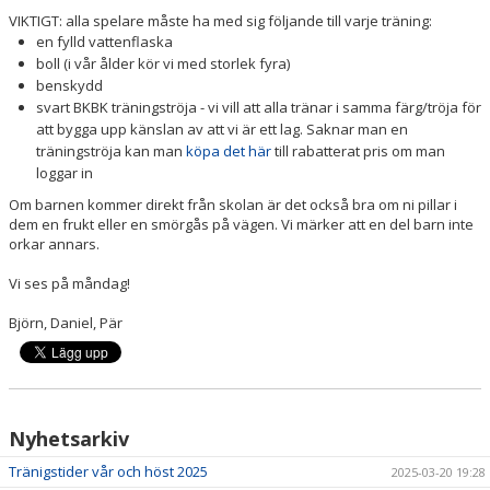
VIKTIGT: alla spelare måste ha med sig följande till varje träning:
en fylld vattenflaska
boll (i vår ålder kör vi med storlek fyra)
benskydd
svart BKBK träningströja - vi vill att alla tränar i samma färg/tröja för
att bygga upp känslan av att vi är ett lag. Saknar man en
träningströja kan man
köpa det här
till rabatterat pris om man
loggar in
Om barnen kommer direkt från skolan är det också bra om ni pillar i
dem en frukt eller en smörgås på vägen. Vi märker att en del barn inte
orkar annars.
Vi ses på måndag!
Björn, Daniel, Pär
Nyhetsarkiv
Tränigstider vår och höst 2025
2025-03-20 19:28