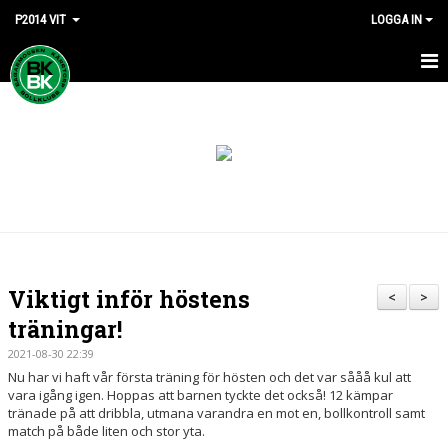
P2014 VIT
LOGGA IN
HEM
NYHETER
KALENDER
MATCHER
TRUPPEN
Viktigt inför höstens
<
>
BILDGALLERI
träningar!
2021-08-30 22:39
DOKUMENT
Nu har vi haft vår första träning för hösten och det var sååå kul att
vara igång igen. Hoppas att barnen tyckte det också! 12 kämpar
KONTAKT
tränade på att dribbla, utmana varandra en mot en, bollkontroll samt
match på både liten och stor yta.