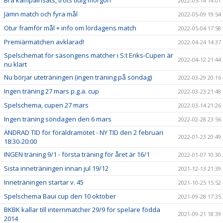
Bra kämpainsats, trots tidig morgon
2022-05-14 14:01
Jämn match och fyra mål
2022-05-09 19:54
Otur framför mål + info om lördagens match
2022-05-04 17:58
Premiärmatchen avklarad!
2022-04-24 14:37
Spelschemat för säsongens matcher i S:t Eriks-Cupen är
2022-04-12 21:44
nu klart
Nu börjar uteträningen (ingen träning på söndag)
2022-03-29 20:16
Ingen träning 27 mars p.g.a. cup
2022-03-23 21:48
Spelschema, cupen 27 mars
2022-03-14 21:26
Ingen träning söndagen den 6 mars
2022-02-28 23:56
ÄNDRAD TID för föräldramötet - NY TID den 2 februari
2022-01-23 20:49
18:30-20:00
INGEN träning 9/1 - första träning för året är 16/1
2022-01-07 10:30
Sista inneträningen innan jul 19/12
2021-12-13 21:39
Inneträningen startar v. 45
2021-10-25 15:52
Spelschema Baui cup den 10 oktober
2021-09-28 17:35
BKBK kallar till internmatcher 29/9 för spelare födda
2021-09-21 18:39
2014