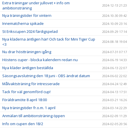
Extra träningar under jullovet + info om
2024-12-13 21:23
ambitionsträning
Nya träningstider för vintern
2024-10-30 09:42
Innematcherna spikade
2024-10-09 23:16
St Erikscupen 2024 färdigspelad
2024-09-29 17:14
Nya kläderna äntligen här! Och tack för Mini Tiger Cup
2024-08-18 19:04
<3
Nu drar höstträningen igång
2024-07-31 07:17
Höstens cuper - blocka kalendern redan nu
2024-06-19 14:33
Nya kläder äntligen beställda
2024-06-13 22:07
Säsongsavslutning den 18 juni - OBS ändrat datum
2024-06-02 22:02
Målvaktsträning för intresserade
2024-04-24 12:49
Tack för väl genomförd cup!
2024-04-13 17:51
Föräldramöte 8 april 18:00
2024-03-21 16:26
Nya träningstider fr.o.m. 1 april
2024-03-14 22:29
Anmälan till ambitionsträning öppen
2024-02-09 11:29
Info om cupen den 18/2
2024-02-05 20:56