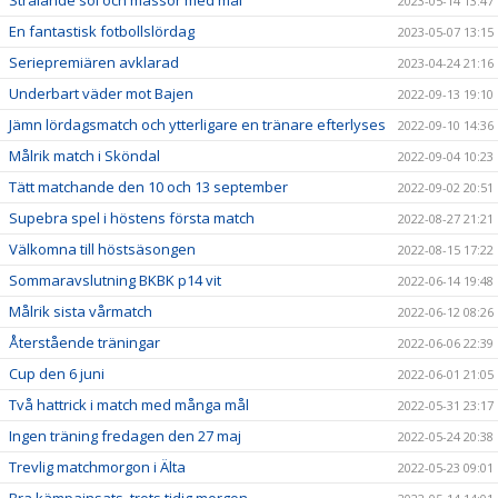
Strålande sol och massor med mål
2023-05-14 13:47
En fantastisk fotbollslördag
2023-05-07 13:15
Seriepremiären avklarad
2023-04-24 21:16
Underbart väder mot Bajen
2022-09-13 19:10
Jämn lördagsmatch och ytterligare en tränare efterlyses
2022-09-10 14:36
Målrik match i Sköndal
2022-09-04 10:23
Tätt matchande den 10 och 13 september
2022-09-02 20:51
Supebra spel i höstens första match
2022-08-27 21:21
Välkomna till höstsäsongen
2022-08-15 17:22
Sommaravslutning BKBK p14 vit
2022-06-14 19:48
Målrik sista vårmatch
2022-06-12 08:26
Återstående träningar
2022-06-06 22:39
Cup den 6 juni
2022-06-01 21:05
Två hattrick i match med många mål
2022-05-31 23:17
Ingen träning fredagen den 27 maj
2022-05-24 20:38
Trevlig matchmorgon i Älta
2022-05-23 09:01