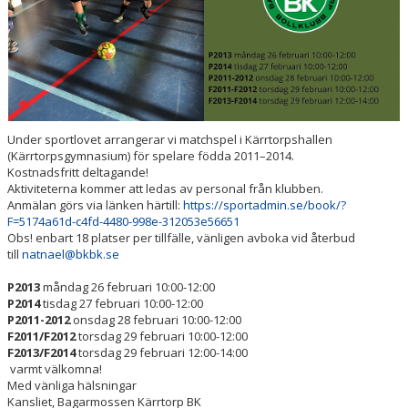
Under sportlovet arrangerar vi matchspel i Kärrtorpshallen
(Kärrtorpsgymnasium) för spelare födda 2011–2014.
Kostnadsfritt deltagande!
Aktiviteterna kommer att ledas av personal från klubben.
Anmälan görs via länken härtill:
https://sportadmin.se/book/?
F=5174a61d-c4fd-4480-998e-312053e56651
Obs! enbart 18 platser per tillfälle, vänligen avboka vid återbud
till
natnael@bkbk.se
P2013
måndag 26 februari 10:00-12:00
P2014
tisdag 27 februari 10:00-12:00
P2011-2012
onsdag 28 februari 10:00-12:00
F2011/F2012
torsdag 29 februari 10:00-12:00
F2013/F2014
torsdag 29 februari 12:00-14:00
varmt välkomna!
Med vänliga hälsningar
Kansliet, Bagarmossen Kärrtorp BK