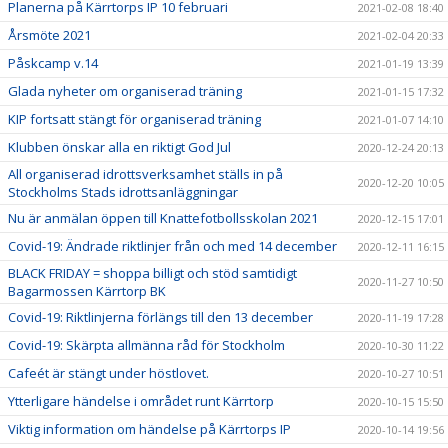
Planerna på Kärrtorps IP 10 februari
2021-02-08 18:40
Årsmöte 2021
2021-02-04 20:33
Påskcamp v.14
2021-01-19 13:39
Glada nyheter om organiserad träning
2021-01-15 17:32
KIP fortsatt stängt för organiserad träning
2021-01-07 14:10
Klubben önskar alla en riktigt God Jul
2020-12-24 20:13
All organiserad idrottsverksamhet ställs in på
2020-12-20 10:05
Stockholms Stads idrottsanläggningar
Nu är anmälan öppen till Knattefotbollsskolan 2021
2020-12-15 17:01
Covid-19: Ändrade riktlinjer från och med 14 december
2020-12-11 16:15
BLACK FRIDAY = shoppa billigt och stöd samtidigt
2020-11-27 10:50
Bagarmossen Kärrtorp BK
Covid-19: Riktlinjerna förlängs till den 13 december
2020-11-19 17:28
Covid-19: Skärpta allmänna råd för Stockholm
2020-10-30 11:22
Cafeét är stängt under höstlovet.
2020-10-27 10:51
Ytterligare händelse i området runt Kärrtorp
2020-10-15 15:50
Viktig information om händelse på Kärrtorps IP
2020-10-14 19:56