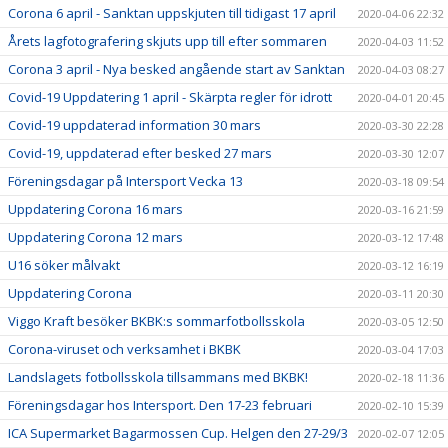
Corona 6 april - Sanktan uppskjuten till tidigast 17 april
2020-04-06 22:32
Årets lagfotografering skjuts upp till efter sommaren
2020-04-03 11:52
Corona 3 april - Nya besked angående start av Sanktan
2020-04-03 08:27
Covid-19 Uppdatering 1 april - Skärpta regler för idrott
2020-04-01 20:45
Covid-19 uppdaterad information 30 mars
2020-03-30 22:28
Covid-19, uppdaterad efter besked 27 mars
2020-03-30 12:07
Föreningsdagar på Intersport Vecka 13
2020-03-18 09:54
Uppdatering Corona 16 mars
2020-03-16 21:59
Uppdatering Corona 12 mars
2020-03-12 17:48
U16 söker målvakt
2020-03-12 16:19
Uppdatering Corona
2020-03-11 20:30
Viggo Kraft besöker BKBK:s sommarfotbollsskola
2020-03-05 12:50
Corona-viruset och verksamhet i BKBK
2020-03-04 17:03
Landslagets fotbollsskola tillsammans med BKBK!
2020-02-18 11:36
Föreningsdagar hos Intersport. Den 17-23 februari
2020-02-10 15:39
ICA Supermarket Bagarmossen Cup. Helgen den 27-29/3
2020-02-07 12:05