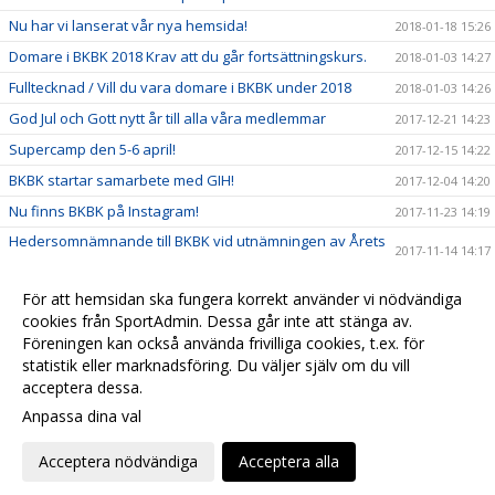
Nu har vi lanserat vår nya hemsida!
2018-01-18 15:26
Domare i BKBK 2018 Krav att du går fortsättningskurs.
2018-01-03 14:27
Fulltecknad / Vill du vara domare i BKBK under 2018
2018-01-03 14:26
God Jul och Gott nytt år till alla våra medlemmar
2017-12-21 14:23
Supercamp den 5-6 april!
2017-12-15 14:22
BKBK startar samarbete med GIH!
2017-12-04 14:20
Nu finns BKBK på Instagram!
2017-11-23 14:19
Hedersomnämnande till BKBK vid utnämningen av Årets
2017-11-14 14:17
barn- och ungdomsförening
Ny stödlinje för idrottsledare
2017-11-14 14:15
För att hemsidan ska fungera korrekt använder vi nödvändiga
Grattis vårt kära damlag till avancemanget!
cookies från SportAdmin. Dessa går inte att stänga av.
2017-11-07 14:03
Föreningen kan också använda frivilliga cookies, t.ex. för
Träningscup i strålande höstsol
2017-10-26 15:11
statistik eller marknadsföring. Du väljer själv om du vill
acceptera dessa.
Anpassa dina val
Cookie-
Gå till
inställningar
Webbversion
Acceptera nödvändiga
Acceptera alla