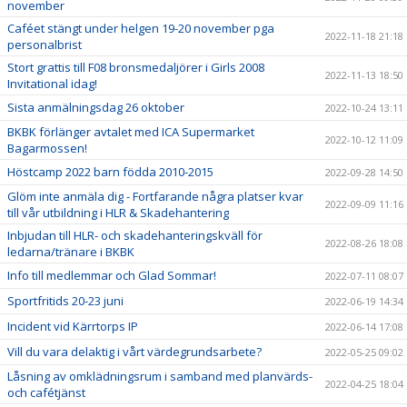
november
Caféet stängt under helgen 19-20 november pga
2022-11-18 21:18
personalbrist
Stort grattis till F08 bronsmedaljörer i Girls 2008
2022-11-13 18:50
Invitational idag!
Sista anmälningsdag 26 oktober
2022-10-24 13:11
BKBK förlänger avtalet med ICA Supermarket
2022-10-12 11:09
Bagarmossen!
Höstcamp 2022 barn födda 2010-2015
2022-09-28 14:50
Glöm inte anmäla dig - Fortfarande några platser kvar
2022-09-09 11:16
till vår utbildning i HLR & Skadehantering
Inbjudan till HLR- och skadehanteringskväll för
2022-08-26 18:08
ledarna/tränare i BKBK
Info till medlemmar och Glad Sommar!
2022-07-11 08:07
Sportfritids 20-23 juni
2022-06-19 14:34
Incident vid Kärrtorps IP
2022-06-14 17:08
Vill du vara delaktig i vårt värdegrundsarbete?
2022-05-25 09:02
Låsning av omklädningsrum i samband med planvärds-
2022-04-25 18:04
och cafétjänst