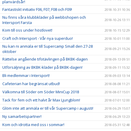
planvärdsår!
Fantastiskt initiativ F06, F07, F08 och F09!
2018-10-31 10:36
Nu finns våra klubbkläder på webbshopen och
2018-10-26 13:11
Intersport Farsta
Kom till oss under höstlovet!
2018-10-15 12:29
Craft och Intersport - Vår nya superduo!
2018-10-01 11:00
Nu kan ni anmäla er till Supercamp Small den 27-28
2018-09-21 15:26
oktober
Rättelse angående tifotävlingen på BKBK-dagen
2018-09-13 09:51
Utförsäljning av BKBK-kläder på BKBK-dagen!
2018-09-11 15:32
Bli medlemmar i Intersport!
2018-09-03 13:14
Cafeterian har begränsat utbud!
2018-08-08 11:21
Välkomna till Söder om Söder MiniCup 2018
2018-08-07 15:01
Tack för fem och ett halvt år Max Ljungblom!
2018-07-01 12:00
Glöm inte att anmäla er till vår Supercamp i augusti!
2018-06-29 15:07
Ny samarbetspartner!
2018-06-29 13:23
Kom och idrotta med oss i sommar!
2018-05-31 12:48