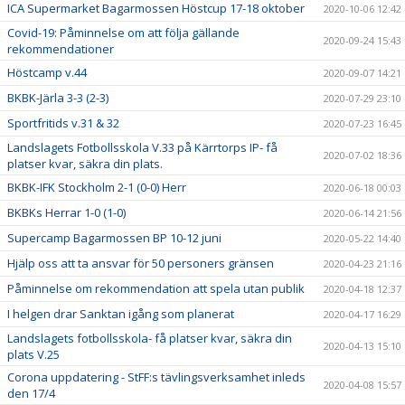
ICA Supermarket Bagarmossen Höstcup 17-18 oktober
2020-10-06 12:42
Covid-19: Påminnelse om att följa gällande
2020-09-24 15:43
rekommendationer
Höstcamp v.44
2020-09-07 14:21
BKBK-Järla 3-3 (2-3)
2020-07-29 23:10
Sportfritids v.31 & 32
2020-07-23 16:45
Landslagets Fotbollsskola V.33 på Kärrtorps IP- få
2020-07-02 18:36
platser kvar, säkra din plats.
BKBK-IFK Stockholm 2-1 (0-0) Herr
2020-06-18 00:03
BKBKs Herrar 1-0 (1-0)
2020-06-14 21:56
Supercamp Bagarmossen BP 10-12 juni
2020-05-22 14:40
Hjälp oss att ta ansvar för 50 personers gränsen
2020-04-23 21:16
Påminnelse om rekommendation att spela utan publik
2020-04-18 12:37
I helgen drar Sanktan igång som planerat
2020-04-17 16:29
Landslagets fotbollsskola- få platser kvar, säkra din
2020-04-13 15:10
plats V.25
Corona uppdatering - StFF:s tävlingsverksamhet inleds
2020-04-08 15:57
den 17/4