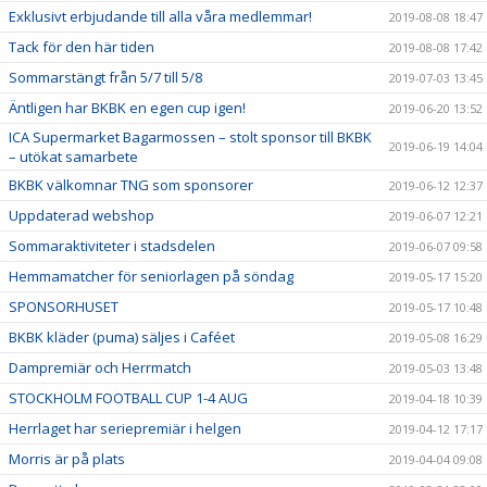
Exklusivt erbjudande till alla våra medlemmar!
2019-08-08 18:47
Tack för den här tiden
2019-08-08 17:42
Sommarstängt från 5/7 till 5/8
2019-07-03 13:45
Äntligen har BKBK en egen cup igen!
2019-06-20 13:52
ICA Supermarket Bagarmossen – stolt sponsor till BKBK
2019-06-19 14:04
– utökat samarbete
BKBK välkomnar TNG som sponsorer
2019-06-12 12:37
Uppdaterad webshop
2019-06-07 12:21
Sommaraktiviteter i stadsdelen
2019-06-07 09:58
Hemmamatcher för seniorlagen på söndag
2019-05-17 15:20
SPONSORHUSET
2019-05-17 10:48
BKBK kläder (puma) säljes i Caféet
2019-05-08 16:29
Dampremiär och Herrmatch
2019-05-03 13:48
STOCKHOLM FOOTBALL CUP 1-4 AUG
2019-04-18 10:39
Herrlaget har seriepremiär i helgen
2019-04-12 17:17
Morris är på plats
2019-04-04 09:08