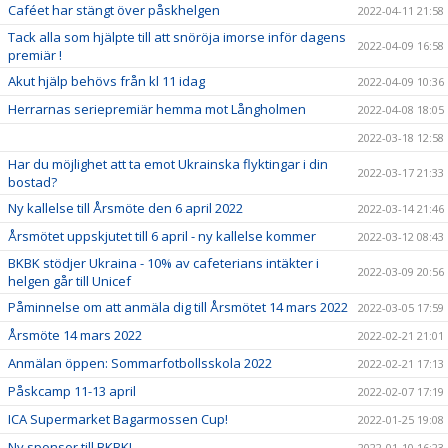
Caféet har stängt över påskhelgen
2022-04-11 21:58
Tack alla som hjälpte till att snöröja imorse inför dagens
2022-04-09 16:58
premiär !
Akut hjälp behövs från kl 11 idag
2022-04-09 10:36
Herrarnas seriepremiär hemma mot Långholmen
2022-04-08 18:05
2022-03-18 12:58
Har du möjlighet att ta emot Ukrainska flyktingar i din
2022-03-17 21:33
bostad?
Ny kallelse till Årsmöte den 6 april 2022
2022-03-14 21:46
Årsmötet uppskjutet till 6 april - ny kallelse kommer
2022-03-12 08:43
BKBK stödjer Ukraina - 10% av cafeterians intäkter i
2022-03-09 20:56
helgen går till Unicef
Påminnelse om att anmäla dig till Årsmötet 14 mars 2022
2022-03-05 17:59
Årsmöte 14 mars 2022
2022-02-21 21:01
Anmälan öppen: Sommarfotbollsskola 2022
2022-02-21 17:13
Påskcamp 11-13 april
2022-02-07 17:19
ICA Supermarket Bagarmossen Cup!
2022-01-25 19:08
Ny sponsor till BKBK!
2022-01-10 16:23