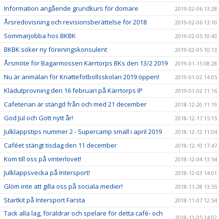
Information angående grundkurs för domare
2019-02-06 13:28
Årsredovisning och revisionsberättelse för 2018
2019-02-06 13:10
Sommarjobba hos BKBK
2019-02-05 10:43
BKBK söker ny föreningskonsulent
2019-02-05 10:13
Årsmöte för Bagarmossen Kärrtorps BKs den 13/2 2019
2019-01-15 08:28
Nu är anmälan för Knattefotbollsskolan 2019 öppen!
2019-01-02 14:05
Klädutprovning den 16 februari på Kärrtorps IP
2019-01-02 11:16
Cafeterian är stängd från och med 21 december
2018-12-20 11:19
God Jul och Gott nytt år!
2018-12-17 15:15
Julklappstips nummer 2 - Supercamp small i april 2019
2018-12-12 11:04
Caféet stängt tisdag den 11 december
2018-12-10 17:47
Kom till oss på vinterlovet!
2018-12-04 13:54
Julklappsvecka på Intersport!
2018-12-03 14:01
Glöm inte att gilla oss på sociala medier!
2018-11-28 13:55
Startkit på Intersport Farsta
2018-11-07 12:54
Tack alla lag, föräldrar och spelare för detta café- och
2018-11-05 14:02