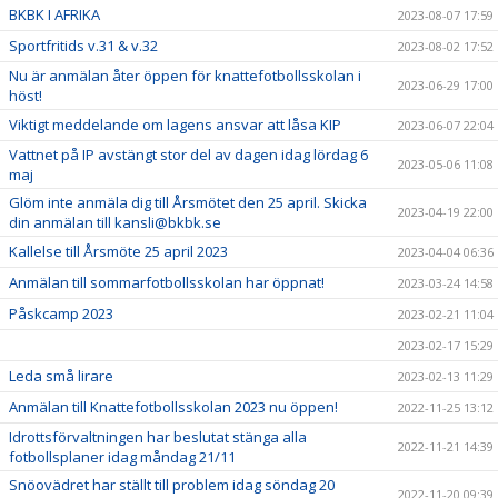
BKBK I AFRIKA
2023-08-07 17:59
Sportfritids v.31 & v.32
2023-08-02 17:52
Nu är anmälan åter öppen för knattefotbollsskolan i
2023-06-29 17:00
höst!
Viktigt meddelande om lagens ansvar att låsa KIP
2023-06-07 22:04
Vattnet på IP avstängt stor del av dagen idag lördag 6
2023-05-06 11:08
maj
Glöm inte anmäla dig till Årsmötet den 25 april. Skicka
2023-04-19 22:00
din anmälan till kansli@bkbk.se
Kallelse till Årsmöte 25 april 2023
2023-04-04 06:36
Anmälan till sommarfotbollsskolan har öppnat!
2023-03-24 14:58
Påskcamp 2023
2023-02-21 11:04
2023-02-17 15:29
Leda små lirare
2023-02-13 11:29
Anmälan till Knattefotbollsskolan 2023 nu öppen!
2022-11-25 13:12
Idrottsförvaltningen har beslutat stänga alla
2022-11-21 14:39
fotbollsplaner idag måndag 21/11
Snöovädret har ställt till problem idag söndag 20
2022-11-20 09:39