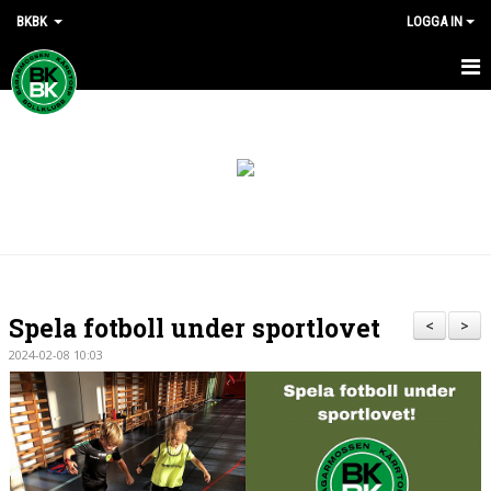
BKBK
LOGGA IN
HEM
NYHETER
DOKUMENT
KONTAKT
Spela fotboll under sportlovet
<
>
2024-02-08 10:03