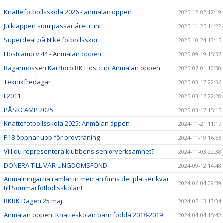
Knattefotbollsskola 2026 - anmälan öppen
2025-12-02 12:19
Julklappen som passar året runt!
2025-11-25 14:22
Superdeal på Nike fotbollsskor
2025-10-24 13:15
Höstcamp v.44 - Anmälan öppen
2025-09-19 15:37
Bagarmossen Kärrtorp BK Höstcup: Anmälan öppen
2025-07-01 10:30
Teknikfredagar
2025-03-17 22:36
F2011
2025-03-17 22:28
PÅSKCAMP 2025
2025-03-17 15:15
Knattefotbollsskola 2025: Anmälan öppen
2024-11-21 11:17
P18 öppnar upp för provträning
2024-11-19 16:56
Vill du representera klubbens seniorverksamhet?
2024-11-03 22:38
DONERA TILL VÅR UNGDOMSFOND
2024-09-12 14:48
Anmälningarna ramlar in men än finns det platser kvar
2024-06-04 09:39
till Sommarfotbollsskolan!
BKBK Dagen 25 maj
2024-05-13 13:34
Anmälan öppen: Knatteskolan barn födda 2018-2019
2024-04-04 15:42