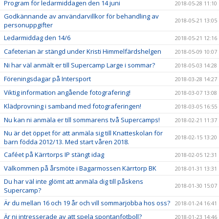
Program för ledarmiddagen den 14 juni
2018-05-28 11:10
Godkännande av användarvillkor för behandling av
2018-05-21 13:05
personuppgifter
Ledarmiddag den 14/6
2018-05-21 12:16
Cafeterian är stängd under Kristi Himmelfärdshelgen
2018-05-09 10:07
Ni har väl anmält er till Supercamp Large i sommar?
2018-05-03 14:28
Föreningsdagar på Intersport
2018-03-28 14:27
Viktig information angående fotografering!
2018-03-07 13:08
Klädprovning i samband med fotograferingen!
2018-03-05 16:55
Nu kan ni anmäla er till sommarens två Supercamps!
2018-02-21 11:37
Nu är det öppet för att anmäla sig till Knatteskolan för
2018-02-15 13:20
barn födda 2012/13. Med start våren 2018.
Caféet på Kärrtorps IP stängt idag
2018-02-05 12:31
Välkommen på årsmöte i Bagarmossen Kärrtorp BK
2018-01-31 13:31
Du har väl inte glömt att anmäla dig till påskens
2018-01-30 15:07
Supercamp?
Är du mellan 16 och 19 år och vill sommarjobba hos oss?
2018-01-24 16:41
Är ni intresserade av att spela spontanfotboll?
2018-01-23 14:46