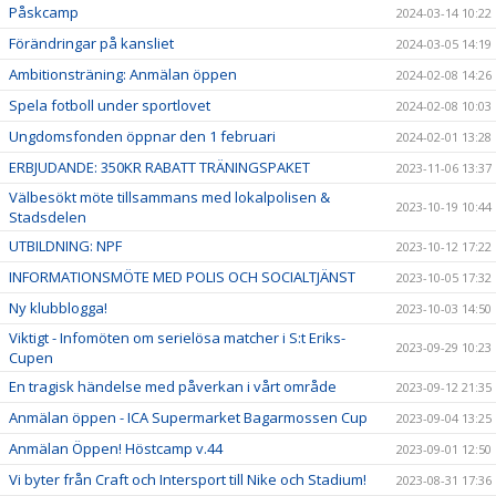
Påskcamp
2024-03-14 10:22
Förändringar på kansliet
2024-03-05 14:19
Ambitionsträning: Anmälan öppen
2024-02-08 14:26
Spela fotboll under sportlovet
2024-02-08 10:03
Ungdomsfonden öppnar den 1 februari
2024-02-01 13:28
ERBJUDANDE: 350KR RABATT TRÄNINGSPAKET
2023-11-06 13:37
Välbesökt möte tillsammans med lokalpolisen &
2023-10-19 10:44
Stadsdelen
UTBILDNING: NPF
2023-10-12 17:22
INFORMATIONSMÖTE MED POLIS OCH SOCIALTJÄNST
2023-10-05 17:32
Ny klubblogga!
2023-10-03 14:50
Viktigt - Infomöten om serielösa matcher i S:t Eriks-
2023-09-29 10:23
Cupen
En tragisk händelse med påverkan i vårt område
2023-09-12 21:35
Anmälan öppen - ICA Supermarket Bagarmossen Cup
2023-09-04 13:25
Anmälan Öppen! Höstcamp v.44
2023-09-01 12:50
Vi byter från Craft och Intersport till Nike och Stadium!
2023-08-31 17:36