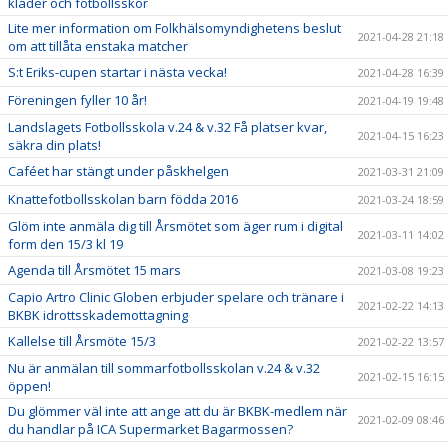
kläder och fotbollsskor
Lite mer information om Folkhälsomyndighetens beslut
2021-04-28 21:18
om att tillåta enstaka matcher
S:t Eriks-cupen startar i nästa vecka!
2021-04-28 16:39
Föreningen fyller 10 år!
2021-04-19 19:48
Landslagets Fotbollsskola v.24 & v.32 Få platser kvar,
2021-04-15 16:23
säkra din plats!
Caféet har stängt under påskhelgen
2021-03-31 21:09
Knattefotbollsskolan barn födda 2016
2021-03-24 18:59
Glöm inte anmäla dig till Årsmötet som äger rum i digital
2021-03-11 14:02
form den 15/3 kl 19
Agenda till Årsmötet 15 mars
2021-03-08 19:23
Capio Artro Clinic Globen erbjuder spelare och tränare i
2021-02-22 14:13
BKBK idrottsskademottagning
Kallelse till Årsmöte 15/3
2021-02-22 13:57
Nu är anmälan till sommarfotbollsskolan v.24 & v.32
2021-02-15 16:15
öppen!
Du glömmer väl inte att ange att du är BKBK-medlem när
2021-02-09 08:46
du handlar på ICA Supermarket Bagarmossen?