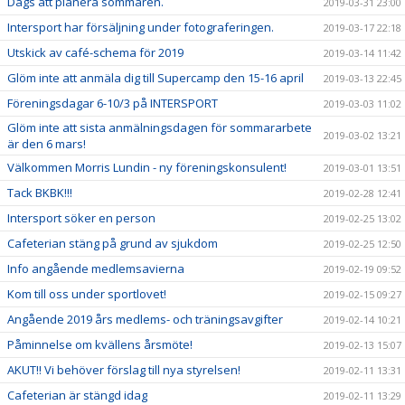
Dags att planera sommaren.
2019-03-31 23:00
Intersport har försäljning under fotograferingen.
2019-03-17 22:18
Utskick av café-schema för 2019
2019-03-14 11:42
Glöm inte att anmäla dig till Supercamp den 15-16 april
2019-03-13 22:45
Föreningsdagar 6-10/3 på INTERSPORT
2019-03-03 11:02
Glöm inte att sista anmälningsdagen för sommararbete
2019-03-02 13:21
är den 6 mars!
Välkommen Morris Lundin - ny föreningskonsulent!
2019-03-01 13:51
Tack BKBK!!!
2019-02-28 12:41
Intersport söker en person
2019-02-25 13:02
Cafeterian stäng på grund av sjukdom
2019-02-25 12:50
Info angående medlemsavierna
2019-02-19 09:52
Kom till oss under sportlovet!
2019-02-15 09:27
Angående 2019 års medlems- och träningsavgifter
2019-02-14 10:21
Påminnelse om kvällens årsmöte!
2019-02-13 15:07
AKUT!! Vi behöver förslag till nya styrelsen!
2019-02-11 13:31
Cafeterian är stängd idag
2019-02-11 13:29