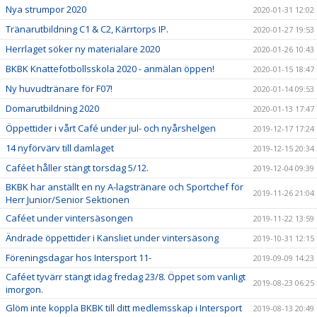
Nya strumpor 2020
2020-01-31 12:02
Tränarutbildning C1 & C2, Kärrtorps IP.
2020-01-27 19:53
Herrlaget söker ny materialare 2020
2020-01-26 10:43
BKBK Knattefotbollsskola 2020 - anmälan öppen!
2020-01-15 18:47
Ny huvudtränare för F07!
2020-01-14 09:53
Domarutbildning 2020
2020-01-13 17:47
Öppettider i vårt Café under jul- och nyårshelgen
2019-12-17 17:24
14 nyförvärv till damlaget
2019-12-15 20:34
Caféet håller stängt torsdag 5/12.
2019-12-04 09:39
BKBK har anställt en ny A-lagstränare och Sportchef för
2019-11-26 21:04
Herr Junior/Senior Sektionen
Caféet under vintersäsongen
2019-11-22 13:59
Ändrade öppettider i Kansliet under vintersäsong
2019-10-31 12:15
Föreningsdagar hos Intersport 11-
2019-09-09 14:23
Caféet tyvärr stängt idag fredag 23/8. Öppet som vanligt
2019-08-23 06:25
imorgon.
Glöm inte koppla BKBK till ditt medlemsskap i Intersport
2019-08-13 20:49