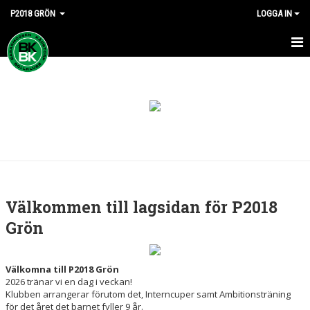
P2018 GRÖN
LOGGA IN
HEM
NYHETER
KALENDER
MATCHER
TRUPPEN
Välkommen till lagsidan för P2018
BILDGALLERI
Grön
DOKUMENT
Välkomna till P2018 Grön
KONTAKT
2026 tränar vi en dag i veckan!
Klubben arrangerar förutom det, Interncuper samt Ambitionsträning
för det året det barnet fyller 9 år.