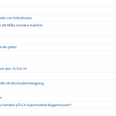
der och fotbollsskor
att tillåta enstaka matcher
 din plats!
orm den 15/3 kl 19
 BKBK idrottsskademottagning
n!
 du handlar på ICA Supermarket Bagarmossen?