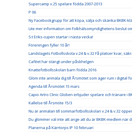
Supercamp v.25 spelare födda 2007-2013
P 06
Ny Facebookgrupp för att köpa, sälja och skänka BKBK-klä
Lite mer information om Folkhälsomyndighetens beslut om 
S:t Eriks-cupen startar i nästa vecka!
Föreningen fyller 10 år!
Landslagets Fotbollsskola v.24 & v.32 Få platser kvar, säkra
Caféet har stängt under påskhelgen
Knattefotbollsskolan barn födda 2016
Glöm inte anmäla dig till Årsmötet som äger rum i digital f
Agenda till Årsmötet 15 mars
Capio Artro Clinic Globen erbjuder spelare och tränare i
Kallelse till Årsmöte 15/3
Nu är anmälan till sommarfotbollsskolan v.24 & v.32 öppe
Du glömmer väl inte att ange att du är BKBK-medlem när
Planerna på Kärrtorps IP 10 februari