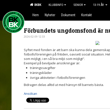
BKBK
KLUBBINFO
SENIOR
13-19 ÅR
Hem
Nyheter
Dokument
Kontakt
Förbundets ungdomsfond är n
2026-02-09 12:33
Syftet med fonden är att barn ska kunna dela gemenskap
fotbollsföreningen på fritiden, oavsett social situation. H
som möjligt, i en så bra miljö som möjligt".
Exempel på beviljade ansökningar är:
träningssavgifter
träningskläder
övriga aktiviteter i fotbollsföreningen
Bidragen delas alltid ut med hänsyn till barnets bästa.
Ansökan