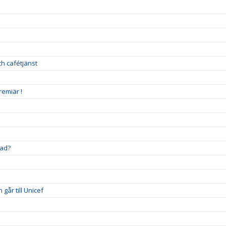
h cafétjänst
remiär !
stad?
går till Unicef