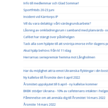
Info till medlemmar och Glad Sommar!
Sportfritids 20-23 juni
Incident vid Kärrtorps IP
Vill du vara delaktig i vårt värdegrundsarbete?
Låsning av omklädningsrum i samband med planvärds- oc
Caféet har stängt över påskhelgen
Tack alla som hjälpte till att snöröja imorse inför dagens p
Akut hjälp behövs från kl 11 idag
Herrarnas seriepremiär hemma mot Långholmen
Har du möjlighet att ta emot Ukrainska flyktingar i din bo
Ny kallelse till Årsmöte den 6 april 2022
Årsmötet uppskjutet till 6 april - ny kallelse kommer
BKBK stödjer Ukraina - 10% av cafeterians intäkter i helgen 
Påminnelse om att anmäla dig till Årsmötet 14 mars 2022
Årsmöte 14 mars 2022