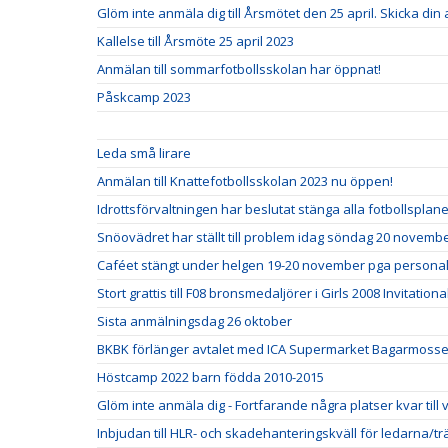
Glöm inte anmäla dig till Årsmötet den 25 april. Skicka din
Kallelse till Årsmöte 25 april 2023
Anmälan till sommarfotbollsskolan har öppnat!
Påskcamp 2023
Leda små lirare
Anmälan till Knattefotbollsskolan 2023 nu öppen!
Idrottsförvaltningen har beslutat stänga alla fotbollspla
Snöovädret har ställt till problem idag söndag 20 novemb
Caféet stängt under helgen 19-20 november pga personal
Stort grattis till F08 bronsmedaljörer i Girls 2008 Invitationa
Sista anmälningsdag 26 oktober
BKBK förlänger avtalet med ICA Supermarket Bagarmosse
Höstcamp 2022 barn födda 2010-2015
Glöm inte anmäla dig - Fortfarande några platser kvar till
Inbjudan till HLR- och skadehanteringskväll för ledarna/t