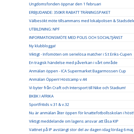
Ungdomsfonden öppnar den 1 februari
ERBJUDANDE: 350KR RABATT TRÄNINGSPAKET
Välbesökt möte tillsammans med lokalpolisen & Stadsdel
UTBILDNING: NPF
INFORMATIONSMÖTE MED POLIS OCH SOCIALTJÄNST
Ny klubblogga!
Viktigt - Infomöten om serielösa matcher i S:t Eriks-Cupen
En tragisk händelse med påverkan i vårt område
Anmälan öppen - ICA Supermarket Bagarmossen Cup
Anmälan Öppen! Höstcamp v.44
Vi byter från Craft och Intersport till Nike och Stadium!
BKBK I AFRIKA
Sportfritids v.31 & v.32
Nu är anmälan åter öppen för knattefotbollsskolan i höst!
Viktigt meddelande om lagens ansvar att låsa KIP
Vattnet på IP avstängt stor del av dagen idag lördag 6 maj