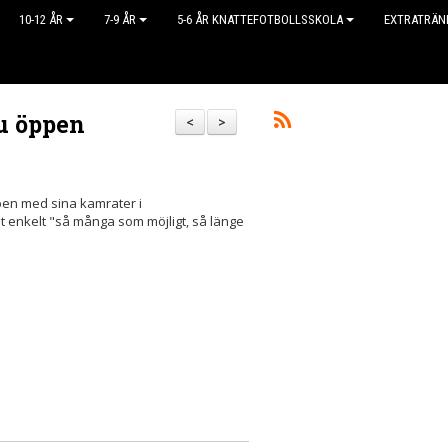
10-12 ÅR
7-9 ÅR
5-6 ÅR KNATTEFOTBOLLSSKOLA
EXTRATRÄN
u öppen
<
>
en med sina kamrater i
elt enkelt "så många som möjligt, så länge