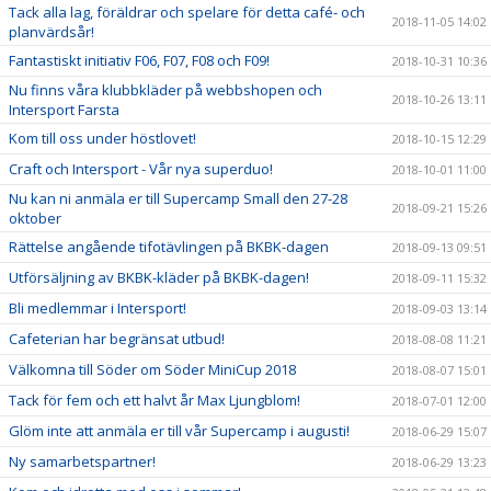
Tack alla lag, föräldrar och spelare för detta café- och
2018-11-05 14:02
planvärdsår!
Fantastiskt initiativ F06, F07, F08 och F09!
2018-10-31 10:36
Nu finns våra klubbkläder på webbshopen och
2018-10-26 13:11
Intersport Farsta
Kom till oss under höstlovet!
2018-10-15 12:29
Craft och Intersport - Vår nya superduo!
2018-10-01 11:00
Nu kan ni anmäla er till Supercamp Small den 27-28
2018-09-21 15:26
oktober
Rättelse angående tifotävlingen på BKBK-dagen
2018-09-13 09:51
Utförsäljning av BKBK-kläder på BKBK-dagen!
2018-09-11 15:32
Bli medlemmar i Intersport!
2018-09-03 13:14
Cafeterian har begränsat utbud!
2018-08-08 11:21
Välkomna till Söder om Söder MiniCup 2018
2018-08-07 15:01
Tack för fem och ett halvt år Max Ljungblom!
2018-07-01 12:00
Glöm inte att anmäla er till vår Supercamp i augusti!
2018-06-29 15:07
Ny samarbetspartner!
2018-06-29 13:23