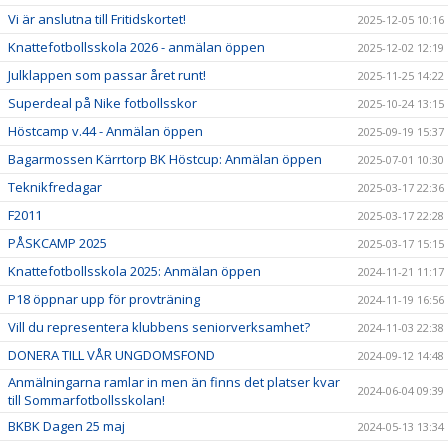
Vi är anslutna till Fritidskortet!
2025-12-05 10:16
Knattefotbollsskola 2026 - anmälan öppen
2025-12-02 12:19
Julklappen som passar året runt!
2025-11-25 14:22
Superdeal på Nike fotbollsskor
2025-10-24 13:15
Höstcamp v.44 - Anmälan öppen
2025-09-19 15:37
Bagarmossen Kärrtorp BK Höstcup: Anmälan öppen
2025-07-01 10:30
Teknikfredagar
2025-03-17 22:36
F2011
2025-03-17 22:28
PÅSKCAMP 2025
2025-03-17 15:15
Knattefotbollsskola 2025: Anmälan öppen
2024-11-21 11:17
P18 öppnar upp för provträning
2024-11-19 16:56
Vill du representera klubbens seniorverksamhet?
2024-11-03 22:38
DONERA TILL VÅR UNGDOMSFOND
2024-09-12 14:48
Anmälningarna ramlar in men än finns det platser kvar
2024-06-04 09:39
till Sommarfotbollsskolan!
BKBK Dagen 25 maj
2024-05-13 13:34