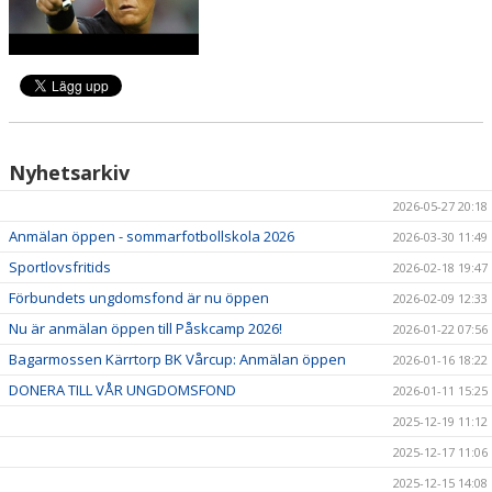
Nyhetsarkiv
2026-05-27 20:18
Anmälan öppen - sommarfotbollskola 2026
2026-03-30 11:49
Sportlovsfritids
2026-02-18 19:47
Förbundets ungdomsfond är nu öppen
2026-02-09 12:33
Nu är anmälan öppen till Påskcamp 2026!
2026-01-22 07:56
Bagarmossen Kärrtorp BK Vårcup: Anmälan öppen
2026-01-16 18:22
DONERA TILL VÅR UNGDOMSFOND
2026-01-11 15:25
2025-12-19 11:12
2025-12-17 11:06
2025-12-15 14:08