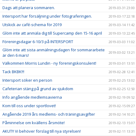
Dags att planera sommaren.
2019-03-31 23:00
Intersport har försäljning under fotograferingen.
2019-03-17 22:18
Utskick av café-schema för 2019
2019-03-14 11:42
Glöm inte att anmäla dig till Supercamp den 15-16 april
2019-03-13 22:45
Föreningsdagar 6-10/3 på INTERSPORT
2019-03-03 11:02
Glöm inte att sista anmälningsdagen för sommararbete
2019-03-02 13:21
är den 6 mars!
Välkommen Morris Lundin - ny föreningskonsulent!
2019-03-01 13:51
Tack BKBK!!!
2019-02-28 12:41
Intersport söker en person
2019-02-25 13:02
Cafeterian stäng på grund av sjukdom
2019-02-25 12:50
Info angående medlemsavierna
2019-02-19 09:52
Kom till oss under sportlovet!
2019-02-15 09:27
Angående 2019 års medlems- och träningsavgifter
2019-02-14 10:21
Påminnelse om kvällens årsmöte!
2019-02-13 15:07
AKUT!! Vi behöver förslag till nya styrelsen!
2019-02-11 13:31