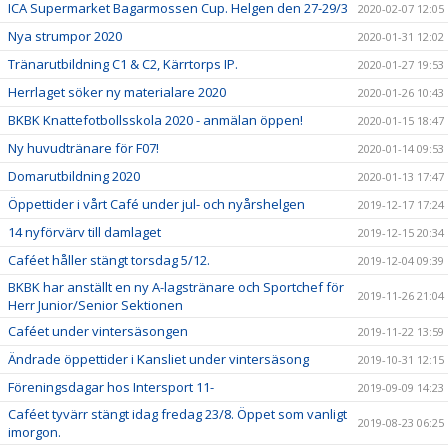
ICA Supermarket Bagarmossen Cup. Helgen den 27-29/3
2020-02-07 12:05
Nya strumpor 2020
2020-01-31 12:02
Tränarutbildning C1 & C2, Kärrtorps IP.
2020-01-27 19:53
Herrlaget söker ny materialare 2020
2020-01-26 10:43
BKBK Knattefotbollsskola 2020 - anmälan öppen!
2020-01-15 18:47
Ny huvudtränare för F07!
2020-01-14 09:53
Domarutbildning 2020
2020-01-13 17:47
Öppettider i vårt Café under jul- och nyårshelgen
2019-12-17 17:24
14 nyförvärv till damlaget
2019-12-15 20:34
Caféet håller stängt torsdag 5/12.
2019-12-04 09:39
BKBK har anställt en ny A-lagstränare och Sportchef för
2019-11-26 21:04
Herr Junior/Senior Sektionen
Caféet under vintersäsongen
2019-11-22 13:59
Ändrade öppettider i Kansliet under vintersäsong
2019-10-31 12:15
Föreningsdagar hos Intersport 11-
2019-09-09 14:23
Caféet tyvärr stängt idag fredag 23/8. Öppet som vanligt
2019-08-23 06:25
imorgon.