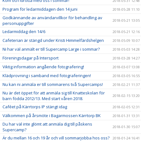
Kom och idrotta med oss i sommar!
2018-05-31 12:48
Program för ledarmiddagen den 14 juni
2018-05-28 11:10
Godkännande av användarvillkor för behandling av
2018-05-21 13:05
personuppgifter
Ledarmiddag den 14/6
2018-05-21 12:16
Cafeterian är stängd under Kristi Himmelfärdshelgen
2018-05-09 10:07
Ni har väl anmält er till Supercamp Large i sommar?
2018-05-03 14:28
Föreningsdagar på Intersport
2018-03-28 14:27
Viktig information angående fotografering!
2018-03-07 13:08
Klädprovning i samband med fotograferingen!
2018-03-05 16:55
Nu kan ni anmäla er till sommarens två Supercamps!
2018-02-21 11:37
Nu är det öppet för att anmäla sig till Knatteskolan för
2018-02-15 13:20
barn födda 2012/13. Med start våren 2018.
Caféet på Kärrtorps IP stängt idag
2018-02-05 12:31
Välkommen på årsmöte i Bagarmossen Kärrtorp BK
2018-01-31 13:31
Du har väl inte glömt att anmäla dig till påskens
2018-01-30 15:07
Supercamp?
Är du mellan 16 och 19 år och vill sommarjobba hos oss?
2018-01-24 16:41