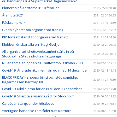
du handlar på ICA Supermarket Bagarmossen?
Planerna på Kärrtorps IP 10 februari
2021-02-08 18:40
Årsmöte 2021
2021-02-04 20:33
Påskcamp v.14
2021-01-19 13:39
Glada nyheter om organiserad träning
2021-01-15 17:32
KIP fortsatt stängt för organiserad träning
2021-01-07 14:10
Klubben önskar alla en riktigt God Jul
2020-12-24 20:13
All organiserad idrottsverksamhet ställs in på
2020-12-20 10:05
Stockholms Stads idrottsanläggningar
Nu är anmälan öppen till Knattefotbollsskolan 2021
2020-12-15 17:01
Covid-19: Ändrade riktlinjer från och med 14 december
2020-12-11 16:15
BLACK FRIDAY = shoppa billigt och stöd samtidigt
2020-11-27 10:50
Bagarmossen Kärrtorp BK
Covid-19: Riktlinjerna förlängs till den 13 december
2020-11-19 17:28
Covid-19: Skärpta allmänna råd för Stockholm
2020-10-30 11:22
Cafeét är stängt under höstlovet.
2020-10-27 10:51
Ytterligare händelse i området runt Kärrtorp
2020-10-15 15:50