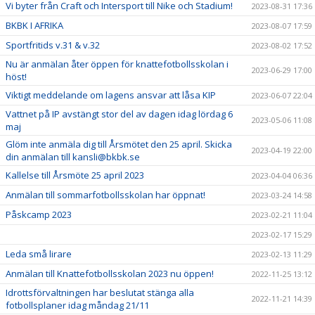
Vi byter från Craft och Intersport till Nike och Stadium!
2023-08-31 17:36
BKBK I AFRIKA
2023-08-07 17:59
Sportfritids v.31 & v.32
2023-08-02 17:52
Nu är anmälan åter öppen för knattefotbollsskolan i
2023-06-29 17:00
höst!
Viktigt meddelande om lagens ansvar att låsa KIP
2023-06-07 22:04
Vattnet på IP avstängt stor del av dagen idag lördag 6
2023-05-06 11:08
maj
Glöm inte anmäla dig till Årsmötet den 25 april. Skicka
2023-04-19 22:00
din anmälan till kansli@bkbk.se
Kallelse till Årsmöte 25 april 2023
2023-04-04 06:36
Anmälan till sommarfotbollsskolan har öppnat!
2023-03-24 14:58
Påskcamp 2023
2023-02-21 11:04
2023-02-17 15:29
Leda små lirare
2023-02-13 11:29
Anmälan till Knattefotbollsskolan 2023 nu öppen!
2022-11-25 13:12
Idrottsförvaltningen har beslutat stänga alla
2022-11-21 14:39
fotbollsplaner idag måndag 21/11