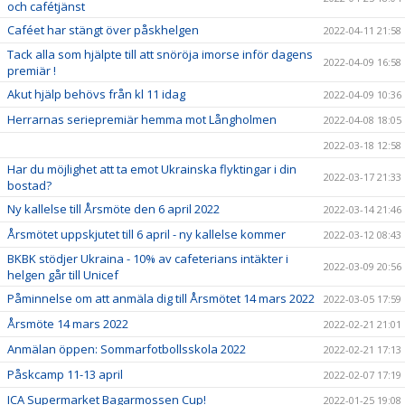
och cafétjänst
Caféet har stängt över påskhelgen
2022-04-11 21:58
Tack alla som hjälpte till att snöröja imorse inför dagens
2022-04-09 16:58
premiär !
Akut hjälp behövs från kl 11 idag
2022-04-09 10:36
Herrarnas seriepremiär hemma mot Långholmen
2022-04-08 18:05
2022-03-18 12:58
Har du möjlighet att ta emot Ukrainska flyktingar i din
2022-03-17 21:33
bostad?
Ny kallelse till Årsmöte den 6 april 2022
2022-03-14 21:46
Årsmötet uppskjutet till 6 april - ny kallelse kommer
2022-03-12 08:43
BKBK stödjer Ukraina - 10% av cafeterians intäkter i
2022-03-09 20:56
helgen går till Unicef
Påminnelse om att anmäla dig till Årsmötet 14 mars 2022
2022-03-05 17:59
Årsmöte 14 mars 2022
2022-02-21 21:01
Anmälan öppen: Sommarfotbollsskola 2022
2022-02-21 17:13
Påskcamp 11-13 april
2022-02-07 17:19
ICA Supermarket Bagarmossen Cup!
2022-01-25 19:08