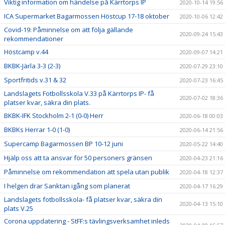
Viktig information om händelse på Kärrtorps IP
2020-10-14 19:56
ICA Supermarket Bagarmossen Höstcup 17-18 oktober
2020-10-06 12:42
Covid-19: Påminnelse om att följa gällande
2020-09-24 15:43
rekommendationer
Höstcamp v.44
2020-09-07 14:21
BKBK-Järla 3-3 (2-3)
2020-07-29 23:10
Sportfritids v.31 & 32
2020-07-23 16:45
Landslagets Fotbollsskola V.33 på Kärrtorps IP- få
2020-07-02 18:36
platser kvar, säkra din plats.
BKBK-IFK Stockholm 2-1 (0-0) Herr
2020-06-18 00:03
BKBKs Herrar 1-0 (1-0)
2020-06-14 21:56
Supercamp Bagarmossen BP 10-12 juni
2020-05-22 14:40
Hjälp oss att ta ansvar för 50 personers gränsen
2020-04-23 21:16
Påminnelse om rekommendation att spela utan publik
2020-04-18 12:37
I helgen drar Sanktan igång som planerat
2020-04-17 16:29
Landslagets fotbollsskola- få platser kvar, säkra din
2020-04-13 15:10
plats V.25
Corona uppdatering - StFF:s tävlingsverksamhet inleds