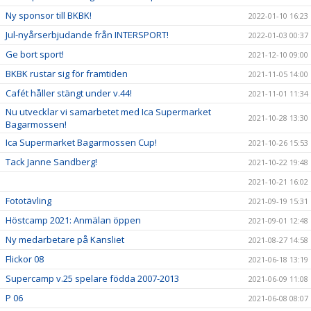
Ny sponsor till BKBK!
2022-01-10 16:23
Jul-nyårserbjudande från INTERSPORT!
2022-01-03 00:37
Ge bort sport!
2021-12-10 09:00
BKBK rustar sig för framtiden
2021-11-05 14:00
Cafét håller stängt under v.44!
2021-11-01 11:34
Nu utvecklar vi samarbetet med Ica Supermarket
2021-10-28 13:30
Bagarmossen!
Ica Supermarket Bagarmossen Cup!
2021-10-26 15:53
Tack Janne Sandberg!
2021-10-22 19:48
2021-10-21 16:02
Fototävling
2021-09-19 15:31
Höstcamp 2021: Anmälan öppen
2021-09-01 12:48
Ny medarbetare på Kansliet
2021-08-27 14:58
Flickor 08
2021-06-18 13:19
Supercamp v.25 spelare födda 2007-2013
2021-06-09 11:08
P 06
2021-06-08 08:07