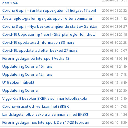
2020-04-08 15:57
den 17/4
Corona 6 april - Sanktan uppskjuten till tidigast 17 april
2020-04-06 22:32
Årets lagfotografering skjuts upp till efter sommaren
2020-04-03 11:52
Corona 3 april - Nya besked angående start av Sanktan
2020-04-03 08:27
Covid-19 Uppdatering 1 april - Skärpta regler för idrott
2020-04-01 20:45
Covid-19 uppdaterad information 30 mars
2020-03-30 22:28
Covid-19, uppdaterad efter besked 27 mars
2020-03-30 12:07
Föreningsdagar på Intersport Vecka 13
2020-03-18 09:54
Uppdatering Corona 16 mars
2020-03-16 21:59
Uppdatering Corona 12 mars
2020-03-12 17:48
U16 söker målvakt
2020-03-12 16:19
Uppdatering Corona
2020-03-11 20:30
Viggo Kraft besöker BKBK:s sommarfotbollsskola
2020-03-05 12:50
Corona-viruset och verksamhet i BKBK
2020-03-04 17:03
Landslagets fotbollsskola tillsammans med BKBK!
2020-02-18 11:36
Föreningsdagar hos Intersport. Den 17-23 februari
2020-02-10 15:39