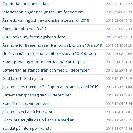
Cafeterian är stängd idag
2019-02-11 13:29
Information angående grundkurs för domare
2019-02-06 13:28
Årsredovisning och revisionsberättelse för 2018
2019-02-06 13:10
Sommarjobba hos BKBK
2019-02-05 10:43
BKBK söker ny föreningskonsulent
2019-02-05 10:13
Årsmöte för Bagarmossen Kärrtorps BKs den 13/2 2019
2019-01-15 08:28
Nu är anmälan för Knattefotbollsskolan 2019 öppen!
2019-01-02 14:05
Klädutprovning den 16 februari på Kärrtorps IP
2019-01-02 11:16
Cafeterian är stängd från och med 21 december
2018-12-20 11:19
God Jul och Gott nytt år!
2018-12-17 15:15
Julklappstips nummer 2 - Supercamp small i april 2019
2018-12-12 11:04
Caféet stängt tisdag den 11 december
2018-12-10 17:47
Kom till oss på vinterlovet!
2018-12-04 13:54
Julklappsvecka på Intersport!
2018-12-03 14:01
Glöm inte att gilla oss på sociala medier!
2018-11-28 13:55
Startkit på Intersport Farsta
2018-11-07 12:54