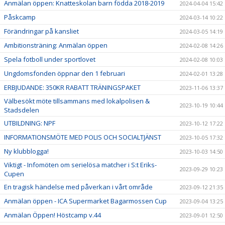
Anmälan öppen: Knatteskolan barn födda 2018-2019
2024-04-04 15:42
Påskcamp
2024-03-14 10:22
Förändringar på kansliet
2024-03-05 14:19
Ambitionsträning: Anmälan öppen
2024-02-08 14:26
Spela fotboll under sportlovet
2024-02-08 10:03
Ungdomsfonden öppnar den 1 februari
2024-02-01 13:28
ERBJUDANDE: 350KR RABATT TRÄNINGSPAKET
2023-11-06 13:37
Välbesökt möte tillsammans med lokalpolisen &
2023-10-19 10:44
Stadsdelen
UTBILDNING: NPF
2023-10-12 17:22
INFORMATIONSMÖTE MED POLIS OCH SOCIALTJÄNST
2023-10-05 17:32
Ny klubblogga!
2023-10-03 14:50
Viktigt - Infomöten om serielösa matcher i S:t Eriks-
2023-09-29 10:23
Cupen
En tragisk händelse med påverkan i vårt område
2023-09-12 21:35
Anmälan öppen - ICA Supermarket Bagarmossen Cup
2023-09-04 13:25
Anmälan Öppen! Höstcamp v.44
2023-09-01 12:50