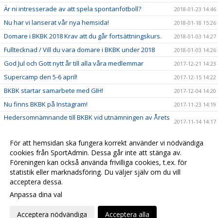
Är ni intresserade av att spela spontanfotboll?
2018-01-23 14:46
Nu har vi lanserat vår nya hemsida!
2018-01-18 15:26
Domare i BKBK 2018 Krav att du går fortsättningskurs.
2018-01-03 14:27
Fulltecknad / Vill du vara domare i BKBK under 2018
2018-01-03 14:26
God Jul och Gott nytt år till alla våra medlemmar
2017-12-21 14:23
Supercamp den 5-6 april!
2017-12-15 14:22
BKBK startar samarbete med GIH!
2017-12-04 14:20
Nu finns BKBK på Instagram!
2017-11-23 14:19
Hedersomnämnande till BKBK vid utnämningen av Årets
2017-11-14 14:17
barn- och ungdomsförening
Ny stödlinje för idrottsledare
2017-11-14 14:15
För att hemsidan ska fungera korrekt använder vi nödvändiga
Grattis vårt kära damlag till avancemanget!
cookies från SportAdmin. Dessa går inte att stänga av.
2017-11-07 14:03
Föreningen kan också använda frivilliga cookies, t.ex. för
Träningscup i strålande höstsol
2017-10-26 15:11
statistik eller marknadsföring. Du väljer själv om du vill
acceptera dessa.
Anpassa dina val
Cookie-
Gå till
inställningar
Webbversion
Acceptera nödvändiga
Acceptera alla