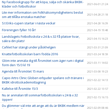
Ny Facebookgrupp för att köpa, sälja och skänka BKBK-
2021-06-01 21:24
kläder och fotbollsskor
Lite mer information om Folkhälsomyndighetens beslut
2021-04-28 21:18
om att tillåta enstaka matcher
S:t Eriks-cupen startar i nästa vecka!
2021-04-28 16:39
Föreningen fyller 10 år!
2021-04-19 19:48
Landslagets Fotbollsskola v.24 & v.32 Få platser kvar,
2021-04-15 16:23
säkra din plats!
Caféet har stängt under påskhelgen
2021-03-31 21:09
Knattefotbollsskolan barn födda 2016
2021-03-24 18:59
Glöm inte anmäla dig till Årsmötet som äger rum i digital
2021-03-11 14:02
form den 15/3 kl 19
Agenda till Årsmötet 15 mars
2021-03-08 19:23
Capio Artro Clinic Globen erbjuder spelare och tränare i
2021-02-22 14:13
BKBK idrottsskademottagning
Kallelse till Årsmöte 15/3
2021-02-22 13:57
Nu är anmälan till sommarfotbollsskolan v.24 & v.32
2021-02-15 16:15
öppen!
Du glömmer väl inte att ange att du är BKBK-medlem när
2021-02-09 08:46