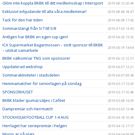
Glöm inte koppla BKBK till ditt medlemsskap i Intersport
2019-08-13 20:49
Exklusivt erbjudande till alla våra medlemmar!
2019-08-08 18:47
Tack för den här tiden
2019-08-08 17:42
Sommarstängt från 5/7 till 5/8
2019-07-03 13:45
Äntligen har BKBK en egen cup igen!
2019-06-20 13:52
ICA Supermarket Bagarmossen – stolt sponsor till BKBK
2019-06-19 14:04
– utökat samarbete
BKBK välkomnar TNG som sponsorer
2019-06-12 12:37
Uppdaterad webshop
2019-06-07 12:21
Sommaraktiviteter i stadsdelen
2019-06-07 09:58
Hemmamatcher för seniorlagen på söndag
2019-05-17 15:20
SPONSORHUSET
2019-05-17 10:48
BKBK kläder (puma) säljes i Caféet
2019-05-08 16:29
Dampremiär och Herrmatch
2019-05-03 13:48
STOCKHOLM FOOTBALL CUP 1-4 AUG
2019-04-18 10:39
Herrlaget har seriepremiär i helgen
2019-04-12 17:17
Morris är på plats
2019-04-04 09:08