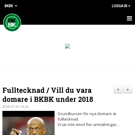
BKBK
LOGGA IN
HEM
NYHETER
DOKUMENT
KONTAKT
Fulltecknad / Vill du vara
<
>
domare i BKBK under 2018
2018-01-03 14:26
Grundkursen för nya domare är
fulltecknad.
Vi tar inte emot fler anmälningar...