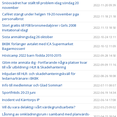
Snöovädret har ställt till problem idag söndag 20
2022-11-20 09:39
november
Caféet stängt under helgen 19-20 november pga
2022-11-18 21:18
personalbrist
Stort grattis till F08 bronsmedaljörer i Girls 2008
2022-11-13 18:50
Invitational idag!
Sista anmälningsdag 26 oktober
2022-10-24 13:11
BKBK förlänger avtalet med ICA Supermarket
2022-10-12 11:09
Bagarmossen!
Höstcamp 2022 barn födda 2010-2015
2022-09-28 14:50
Glöm inte anmäla dig - Fortfarande några platser kvar
2022-09-09 11:16
till vår utbildning i HLR & Skadehantering
Inbjudan till HLR- och skadehanteringskväll för
2022-08-26 18:08
ledarna/tränare i BKBK
Info till medlemmar och Glad Sommar!
2022-07-11 08:07
Sportfritids 20-23 juni
2022-06-19 14:34
Incident vid Kärrtorps IP
2022-06-14 17:08
Vill du vara delaktig i vårt värdegrundsarbete?
2022-05-25 09:02
Låsning av omklädningsrum i samband med planvärds-
2022-04-25 18:04