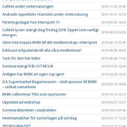
Caféet under vintersäsongen
2019-11-22 13:59
Ändrade öppettider i Kansliet under vintersäsong
2019-10-31 12:15
Föreningsdagar hos Intersport 11-
2019-09-09 14:23
Caféet tyvärr stängt idag fredag 23/8. Öppet som vanligt
2019-08-23 06:25
imorgon.
Glöm inte koppla BKBK till ditt medlemsskap i Intersport
2019-08-13 20:49
Exklusivt erbjudande till alla våra medlemmar!
2019-08-08 18:47
Tack för den här tiden
2019-08-08 17:42
Sommarstängt från 5/7 till 5/8
2019-07-03 13:45
Äntligen har BKBK en egen cup igen!
2019-06-20 13:52
ICA Supermarket Bagarmossen – stolt sponsor till BKBK
2019-06-19 14:04
– utökat samarbete
BKBK välkomnar TNG som sponsorer
2019-06-12 12:37
Uppdaterad webshop
2019-06-07 12:21
Sommaraktiviteter i stadsdelen
2019-06-07 09:58
Hemmamatcher för seniorlagen på söndag
2019-05-17 15:20
SPONSORHUSET
2019-05-17 10:48