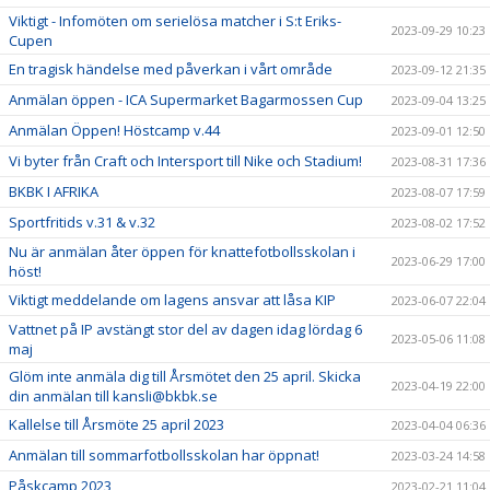
Viktigt - Infomöten om serielösa matcher i S:t Eriks-
2023-09-29 10:23
Cupen
En tragisk händelse med påverkan i vårt område
2023-09-12 21:35
Anmälan öppen - ICA Supermarket Bagarmossen Cup
2023-09-04 13:25
Anmälan Öppen! Höstcamp v.44
2023-09-01 12:50
Vi byter från Craft och Intersport till Nike och Stadium!
2023-08-31 17:36
BKBK I AFRIKA
2023-08-07 17:59
Sportfritids v.31 & v.32
2023-08-02 17:52
Nu är anmälan åter öppen för knattefotbollsskolan i
2023-06-29 17:00
höst!
Viktigt meddelande om lagens ansvar att låsa KIP
2023-06-07 22:04
Vattnet på IP avstängt stor del av dagen idag lördag 6
2023-05-06 11:08
maj
Glöm inte anmäla dig till Årsmötet den 25 april. Skicka
2023-04-19 22:00
din anmälan till kansli@bkbk.se
Kallelse till Årsmöte 25 april 2023
2023-04-04 06:36
Anmälan till sommarfotbollsskolan har öppnat!
2023-03-24 14:58
Påskcamp 2023
2023-02-21 11:04