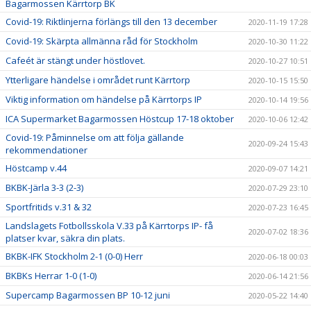
Bagarmossen Kärrtorp BK
Covid-19: Riktlinjerna förlängs till den 13 december
2020-11-19 17:28
Covid-19: Skärpta allmänna råd för Stockholm
2020-10-30 11:22
Cafeét är stängt under höstlovet.
2020-10-27 10:51
Ytterligare händelse i området runt Kärrtorp
2020-10-15 15:50
Viktig information om händelse på Kärrtorps IP
2020-10-14 19:56
ICA Supermarket Bagarmossen Höstcup 17-18 oktober
2020-10-06 12:42
Covid-19: Påminnelse om att följa gällande
2020-09-24 15:43
rekommendationer
Höstcamp v.44
2020-09-07 14:21
BKBK-Järla 3-3 (2-3)
2020-07-29 23:10
Sportfritids v.31 & 32
2020-07-23 16:45
Landslagets Fotbollsskola V.33 på Kärrtorps IP- få
2020-07-02 18:36
platser kvar, säkra din plats.
BKBK-IFK Stockholm 2-1 (0-0) Herr
2020-06-18 00:03
BKBKs Herrar 1-0 (1-0)
2020-06-14 21:56
Supercamp Bagarmossen BP 10-12 juni
2020-05-22 14:40