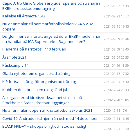
Capio Artro Clinic Globen erbjuder spelare och tränare i
2021-02-22 14:13
BKBK idrottsskademottagning
Kallelse till Årsmöte 15/3
2021-02-22 13:57
Nu är anmälan till sommarfotbollsskolan v.24 & v.32
2021-02-15 16:15
öppen!
Du glömmer väl inte att ange att du är BKBK-medlem när
2021-02-09 08:46
du handlar på ICA Supermarket Bagarmossen?
Planerna på Kärrtorps IP 10 februari
2021-02-08 18:40
Årsmöte 2021
2021-02-04 20:33
Påskcamp v.14
2021-01-19 13:39
Glada nyheter om organiserad träning
2021-01-15 17:32
KIP fortsatt stängt för organiserad träning
2021-01-07 14:10
Klubben önskar alla en riktigt God Jul
2020-12-24 20:13
All organiserad idrottsverksamhet ställs in på
2020-12-20 10:05
Stockholms Stads idrottsanläggningar
Nu är anmälan öppen till Knattefotbollsskolan 2021
2020-12-15 17:01
Covid-19: Ändrade riktlinjer från och med 14 december
2020-12-11 16:15
BLACK FRIDAY = shoppa billigt och stöd samtidigt
2020-11-27 10:50