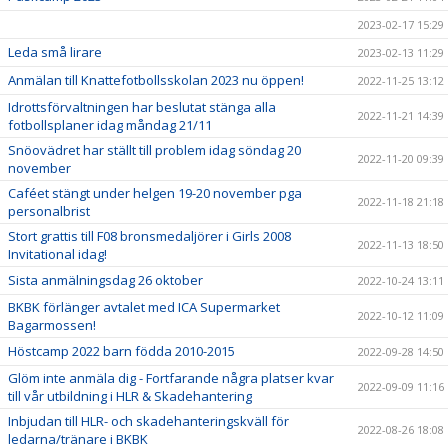
2023-02-17 15:29
Leda små lirare
2023-02-13 11:29
Anmälan till Knattefotbollsskolan 2023 nu öppen!
2022-11-25 13:12
Idrottsförvaltningen har beslutat stänga alla
2022-11-21 14:39
fotbollsplaner idag måndag 21/11
Snöovädret har ställt till problem idag söndag 20
2022-11-20 09:39
november
Caféet stängt under helgen 19-20 november pga
2022-11-18 21:18
personalbrist
Stort grattis till F08 bronsmedaljörer i Girls 2008
2022-11-13 18:50
Invitational idag!
Sista anmälningsdag 26 oktober
2022-10-24 13:11
BKBK förlänger avtalet med ICA Supermarket
2022-10-12 11:09
Bagarmossen!
Höstcamp 2022 barn födda 2010-2015
2022-09-28 14:50
Glöm inte anmäla dig - Fortfarande några platser kvar
2022-09-09 11:16
till vår utbildning i HLR & Skadehantering
Inbjudan till HLR- och skadehanteringskväll för
2022-08-26 18:08
ledarna/tränare i BKBK