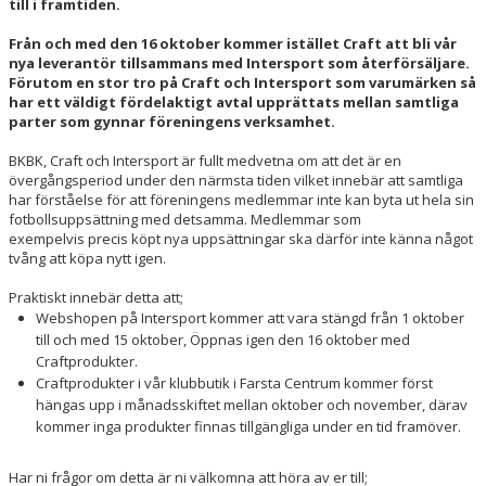
till i framtiden.
Från och med den 16 oktober kommer istället Craft att bli vår
nya leverantör tillsammans med Intersport som återförsäljare.
Förutom en stor tro på Craft och Intersport som varumärken så
har ett väldigt fördelaktigt avtal upprättats mellan samtliga
parter som gynnar föreningens verksamhet.
BKBK, Craft och Intersport är fullt medvetna om att det är en
övergångsperiod under den närmsta tiden vilket innebär att samtliga
har förståelse för att föreningens medlemmar inte kan byta ut hela sin
fotbollsuppsättning med detsamma. Medlemmar som
exempelvis precis köpt nya uppsättningar ska därför inte känna något
tvång att köpa nytt igen.
Praktiskt innebär detta att;
Webshopen på Intersport kommer att vara stängd från 1 oktober
till och med 15 oktober, Öppnas igen den 16 oktober med
Craftprodukter.
Craftprodukter i vår klubbutik i Farsta Centrum kommer först
hängas upp i månadsskiftet mellan oktober och november, därav
kommer inga produkter finnas tillgängliga under en tid framöver.
Har ni frågor om detta är ni välkomna att höra av er till;