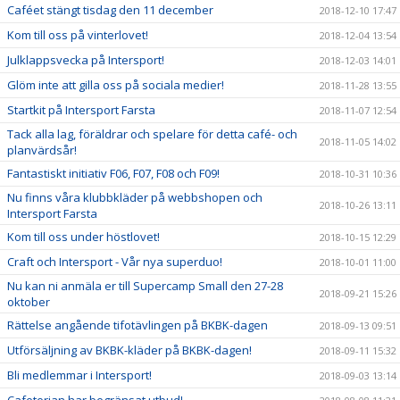
Caféet stängt tisdag den 11 december
2018-12-10 17:47
Kom till oss på vinterlovet!
2018-12-04 13:54
Julklappsvecka på Intersport!
2018-12-03 14:01
Glöm inte att gilla oss på sociala medier!
2018-11-28 13:55
Startkit på Intersport Farsta
2018-11-07 12:54
Tack alla lag, föräldrar och spelare för detta café- och
2018-11-05 14:02
planvärdsår!
Fantastiskt initiativ F06, F07, F08 och F09!
2018-10-31 10:36
Nu finns våra klubbkläder på webbshopen och
2018-10-26 13:11
Intersport Farsta
Kom till oss under höstlovet!
2018-10-15 12:29
Craft och Intersport - Vår nya superduo!
2018-10-01 11:00
Nu kan ni anmäla er till Supercamp Small den 27-28
2018-09-21 15:26
oktober
Rättelse angående tifotävlingen på BKBK-dagen
2018-09-13 09:51
Utförsäljning av BKBK-kläder på BKBK-dagen!
2018-09-11 15:32
Bli medlemmar i Intersport!
2018-09-03 13:14