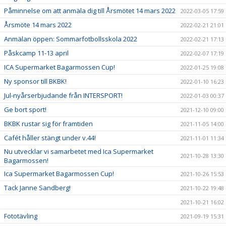
Påminnelse om att anmäla dig till Årsmötet 14 mars 2022
2022-03-05 17:59
Årsmöte 14 mars 2022
2022-02-21 21:01
Anmälan öppen: Sommarfotbollsskola 2022
2022-02-21 17:13
Påskcamp 11-13 april
2022-02-07 17:19
ICA Supermarket Bagarmossen Cup!
2022-01-25 19:08
Ny sponsor till BKBK!
2022-01-10 16:23
Jul-nyårserbjudande från INTERSPORT!
2022-01-03 00:37
Ge bort sport!
2021-12-10 09:00
BKBK rustar sig för framtiden
2021-11-05 14:00
Cafét håller stängt under v.44!
2021-11-01 11:34
Nu utvecklar vi samarbetet med Ica Supermarket
2021-10-28 13:30
Bagarmossen!
Ica Supermarket Bagarmossen Cup!
2021-10-26 15:53
Tack Janne Sandberg!
2021-10-22 19:48
2021-10-21 16:02
Fototävling
2021-09-19 15:31