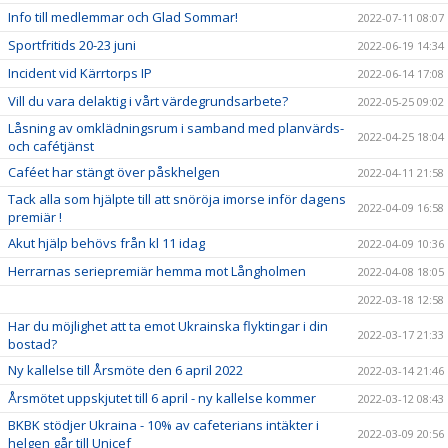
Info till medlemmar och Glad Sommar!
2022-07-11 08:07
Sportfritids 20-23 juni
2022-06-19 14:34
Incident vid Kärrtorps IP
2022-06-14 17:08
Vill du vara delaktig i vårt värdegrundsarbete?
2022-05-25 09:02
Låsning av omklädningsrum i samband med planvärds-
2022-04-25 18:04
och cafétjänst
Caféet har stängt över påskhelgen
2022-04-11 21:58
Tack alla som hjälpte till att snöröja imorse inför dagens
2022-04-09 16:58
premiär !
Akut hjälp behövs från kl 11 idag
2022-04-09 10:36
Herrarnas seriepremiär hemma mot Långholmen
2022-04-08 18:05
2022-03-18 12:58
Har du möjlighet att ta emot Ukrainska flyktingar i din
2022-03-17 21:33
bostad?
Ny kallelse till Årsmöte den 6 april 2022
2022-03-14 21:46
Årsmötet uppskjutet till 6 april - ny kallelse kommer
2022-03-12 08:43
BKBK stödjer Ukraina - 10% av cafeterians intäkter i
2022-03-09 20:56
helgen går till Unicef