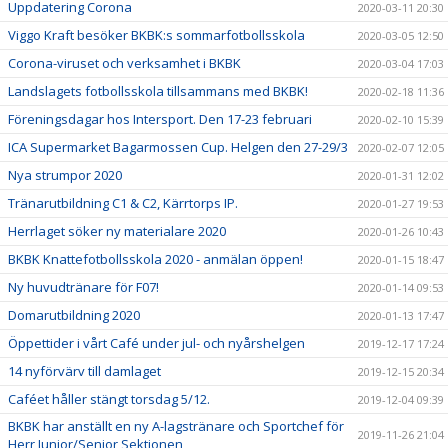
Uppdatering Corona
2020-03-11 20:30
Viggo Kraft besöker BKBK:s sommarfotbollsskola
2020-03-05 12:50
Corona-viruset och verksamhet i BKBK
2020-03-04 17:03
Landslagets fotbollsskola tillsammans med BKBK!
2020-02-18 11:36
Föreningsdagar hos Intersport. Den 17-23 februari
2020-02-10 15:39
ICA Supermarket Bagarmossen Cup. Helgen den 27-29/3
2020-02-07 12:05
Nya strumpor 2020
2020-01-31 12:02
Tränarutbildning C1 & C2, Kärrtorps IP.
2020-01-27 19:53
Herrlaget söker ny materialare 2020
2020-01-26 10:43
BKBK Knattefotbollsskola 2020 - anmälan öppen!
2020-01-15 18:47
Ny huvudtränare för F07!
2020-01-14 09:53
Domarutbildning 2020
2020-01-13 17:47
Öppettider i vårt Café under jul- och nyårshelgen
2019-12-17 17:24
14 nyförvärv till damlaget
2019-12-15 20:34
Caféet håller stängt torsdag 5/12.
2019-12-04 09:39
BKBK har anställt en ny A-lagstränare och Sportchef för
2019-11-26 21:04
Herr Junior/Senior Sektionen