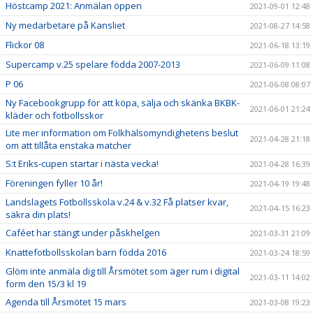
Höstcamp 2021: Anmälan öppen
2021-09-01 12:48
Ny medarbetare på Kansliet
2021-08-27 14:58
Flickor 08
2021-06-18 13:19
Supercamp v.25 spelare födda 2007-2013
2021-06-09 11:08
P 06
2021-06-08 08:07
Ny Facebookgrupp för att köpa, sälja och skänka BKBK-
2021-06-01 21:24
kläder och fotbollsskor
Lite mer information om Folkhälsomyndighetens beslut
2021-04-28 21:18
om att tillåta enstaka matcher
S:t Eriks-cupen startar i nästa vecka!
2021-04-28 16:39
Föreningen fyller 10 år!
2021-04-19 19:48
Landslagets Fotbollsskola v.24 & v.32 Få platser kvar,
2021-04-15 16:23
säkra din plats!
Caféet har stängt under påskhelgen
2021-03-31 21:09
Knattefotbollsskolan barn födda 2016
2021-03-24 18:59
Glöm inte anmäla dig till Årsmötet som äger rum i digital
2021-03-11 14:02
form den 15/3 kl 19
Agenda till Årsmötet 15 mars
2021-03-08 19:23