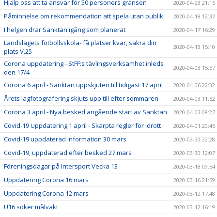
Hjälp oss att ta ansvar för 50 personers gränsen
2020-04-23 21:16
Påminnelse om rekommendation att spela utan publik
2020-04-18 12:37
I helgen drar Sanktan igång som planerat
2020-04-17 16:29
Landslagets fotbollsskola- få platser kvar, säkra din
2020-04-13 15:10
plats V.25
Corona uppdatering - StFF:s tävlingsverksamhet inleds
2020-04-08 15:57
den 17/4
Corona 6 april - Sanktan uppskjuten till tidigast 17 april
2020-04-06 22:32
Årets lagfotografering skjuts upp till efter sommaren
2020-04-03 11:52
Corona 3 april - Nya besked angående start av Sanktan
2020-04-03 08:27
Covid-19 Uppdatering 1 april - Skärpta regler för idrott
2020-04-01 20:45
Covid-19 uppdaterad information 30 mars
2020-03-30 22:28
Covid-19, uppdaterad efter besked 27 mars
2020-03-30 12:07
Föreningsdagar på Intersport Vecka 13
2020-03-18 09:54
Uppdatering Corona 16 mars
2020-03-16 21:59
Uppdatering Corona 12 mars
2020-03-12 17:48
U16 söker målvakt
2020-03-12 16:19