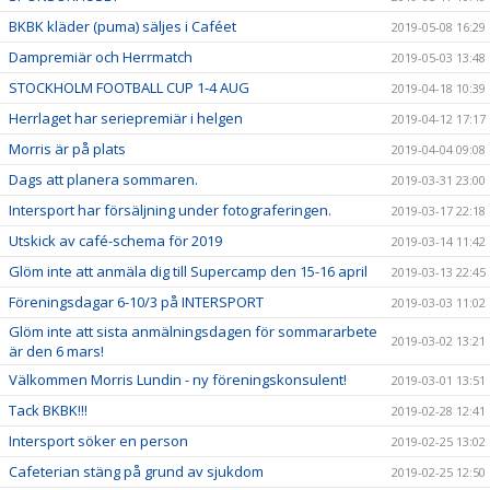
BKBK kläder (puma) säljes i Caféet
2019-05-08 16:29
Dampremiär och Herrmatch
2019-05-03 13:48
STOCKHOLM FOOTBALL CUP 1-4 AUG
2019-04-18 10:39
Herrlaget har seriepremiär i helgen
2019-04-12 17:17
Morris är på plats
2019-04-04 09:08
Dags att planera sommaren.
2019-03-31 23:00
Intersport har försäljning under fotograferingen.
2019-03-17 22:18
Utskick av café-schema för 2019
2019-03-14 11:42
Glöm inte att anmäla dig till Supercamp den 15-16 april
2019-03-13 22:45
Föreningsdagar 6-10/3 på INTERSPORT
2019-03-03 11:02
Glöm inte att sista anmälningsdagen för sommararbete
2019-03-02 13:21
är den 6 mars!
Välkommen Morris Lundin - ny föreningskonsulent!
2019-03-01 13:51
Tack BKBK!!!
2019-02-28 12:41
Intersport söker en person
2019-02-25 13:02
Cafeterian stäng på grund av sjukdom
2019-02-25 12:50