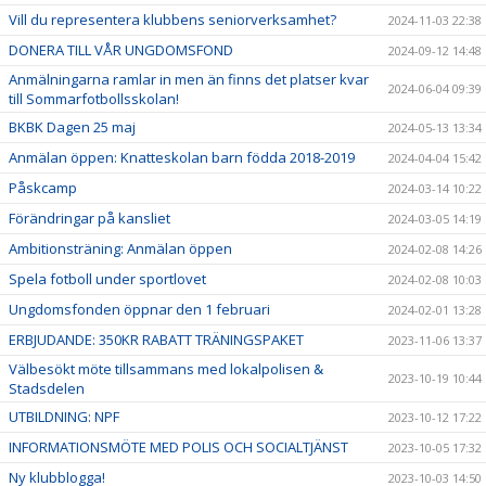
Vill du representera klubbens seniorverksamhet?
2024-11-03 22:38
DONERA TILL VÅR UNGDOMSFOND
2024-09-12 14:48
Anmälningarna ramlar in men än finns det platser kvar
2024-06-04 09:39
till Sommarfotbollsskolan!
BKBK Dagen 25 maj
2024-05-13 13:34
Anmälan öppen: Knatteskolan barn födda 2018-2019
2024-04-04 15:42
Påskcamp
2024-03-14 10:22
Förändringar på kansliet
2024-03-05 14:19
Ambitionsträning: Anmälan öppen
2024-02-08 14:26
Spela fotboll under sportlovet
2024-02-08 10:03
Ungdomsfonden öppnar den 1 februari
2024-02-01 13:28
ERBJUDANDE: 350KR RABATT TRÄNINGSPAKET
2023-11-06 13:37
Välbesökt möte tillsammans med lokalpolisen &
2023-10-19 10:44
Stadsdelen
UTBILDNING: NPF
2023-10-12 17:22
INFORMATIONSMÖTE MED POLIS OCH SOCIALTJÄNST
2023-10-05 17:32
Ny klubblogga!
2023-10-03 14:50