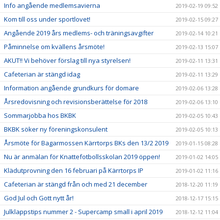
Info angående medlemsavierna
2019-02-19 09:52
Kom till oss under sportlovet!
2019-02-15 09:27
Angående 2019 års medlems- och träningsavgifter
2019-02-14 10:21
Påminnelse om kvällens årsmöte!
2019-02-13 15:07
AKUT!! Vi behöver förslag till nya styrelsen!
2019-02-11 13:31
Cafeterian är stängd idag
2019-02-11 13:29
Information angående grundkurs för domare
2019-02-06 13:28
Årsredovisning och revisionsberättelse för 2018
2019-02-06 13:10
Sommarjobba hos BKBK
2019-02-05 10:43
BKBK söker ny föreningskonsulent
2019-02-05 10:13
Årsmöte för Bagarmossen Kärrtorps BKs den 13/2 2019
2019-01-15 08:28
Nu är anmälan för Knattefotbollsskolan 2019 öppen!
2019-01-02 14:05
Klädutprovning den 16 februari på Kärrtorps IP
2019-01-02 11:16
Cafeterian är stängd från och med 21 december
2018-12-20 11:19
God Jul och Gott nytt år!
2018-12-17 15:15
Julklappstips nummer 2 - Supercamp small i april 2019
2018-12-12 11:04