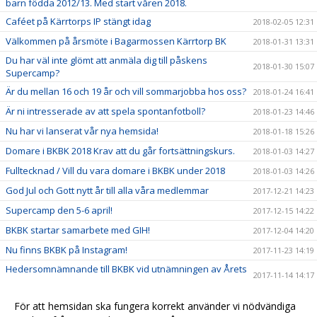
barn födda 2012/13. Med start våren 2018.
Caféet på Kärrtorps IP stängt idag
2018-02-05 12:31
Välkommen på årsmöte i Bagarmossen Kärrtorp BK
2018-01-31 13:31
Du har väl inte glömt att anmäla dig till påskens
2018-01-30 15:07
Supercamp?
Är du mellan 16 och 19 år och vill sommarjobba hos oss?
2018-01-24 16:41
Är ni intresserade av att spela spontanfotboll?
2018-01-23 14:46
Nu har vi lanserat vår nya hemsida!
2018-01-18 15:26
Domare i BKBK 2018 Krav att du går fortsättningskurs.
2018-01-03 14:27
Fulltecknad / Vill du vara domare i BKBK under 2018
2018-01-03 14:26
God Jul och Gott nytt år till alla våra medlemmar
2017-12-21 14:23
Supercamp den 5-6 april!
2017-12-15 14:22
BKBK startar samarbete med GIH!
2017-12-04 14:20
Nu finns BKBK på Instagram!
2017-11-23 14:19
Hedersomnämnande till BKBK vid utnämningen av Årets
2017-11-14 14:17
barn- och ungdomsförening
Ny stödlinje för idrottsledare
2017-11-14 14:15
För att hemsidan ska fungera korrekt använder vi nödvändiga