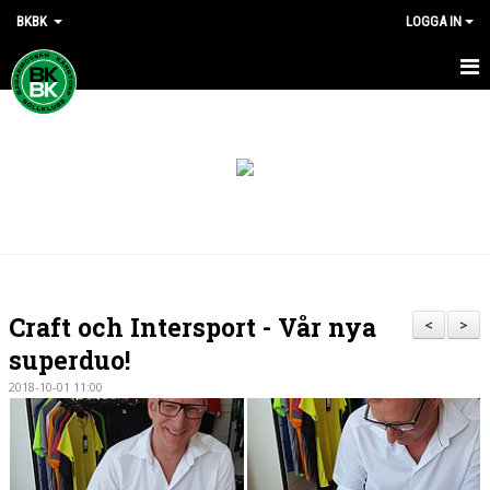
BKBK
LOGGA IN
HEM
NYHETER
DOKUMENT
KONTAKT
Craft och Intersport - Vår nya
<
>
superduo!
2018-10-01 11:00