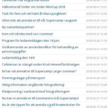
Cafeterian har begränsat utbud!
2018-08-08 11:21
Välkomna till Söder om Söder MiniCup 2018
2018-08-07 15:01
Tack för fem och ett halvt år Max Ljungblom!
2018-07-01 12:00
Glöm inte att anmäla er till vår Supercamp i augusti!
2018-06-29 15:07
Ny samarbetspartner!
2018-06-29 13:23
Kom och idrotta med oss i sommar!
2018-05-31 12:48
Program för ledarmiddagen den 14 juni
2018-05-28 11:10
Godkännande av användarvillkor för behandling av
2018-05-21 13:05
personuppgifter
Ledarmiddag den 14/6
2018-05-21 12:16
Cafeterian är stängd under Kristi Himmelfärdshelgen
2018-05-09 10:07
Ni har väl anmält er till Supercamp Large i sommar?
2018-05-03 14:28
Föreningsdagar på Intersport
2018-03-28 14:27
Viktig information angående fotografering!
2018-03-07 13:08
Klädprovning i samband med fotograferingen!
2018-03-05 16:55
Nu kan ni anmäla er till sommarens två Supercamps!
2018-02-21 11:37
Nu är det öppet för att anmäla sig till Knatteskolan för
2018-02-15 13:20