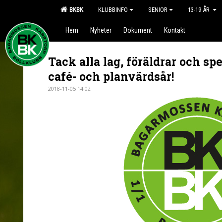
BKBK
KLUBBINFO
SENIOR
13-19 ÅR
Hem
Nyheter
Dokument
Kontakt
Tack alla lag, föräldrar och spe
café- och planvärdsår!
2018-11-05 14:02