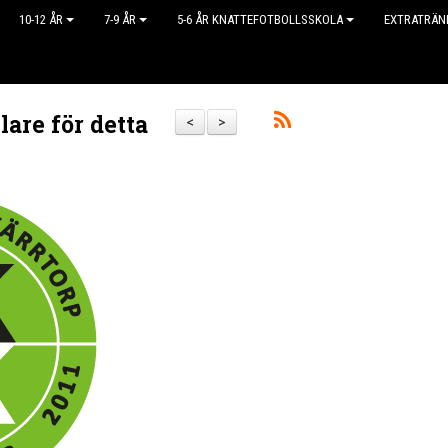
10-12 ÅR
7-9 ÅR
5-6 ÅR KNATTEFOTBOLLSSKOLA
EXTRATRÄN
lare för detta
<
>