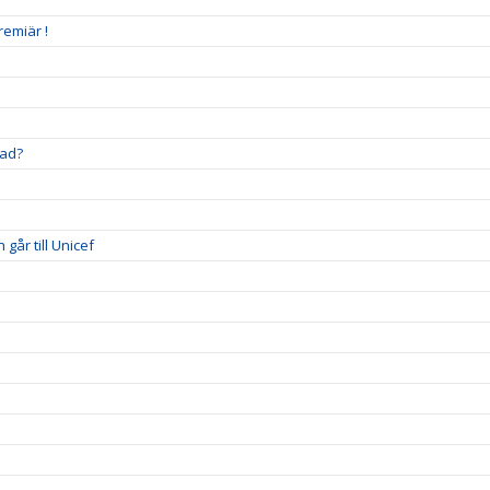
remiär !
stad?
går till Unicef