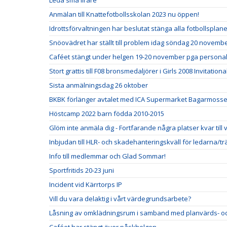
Leda små lirare
Anmälan till Knattefotbollsskolan 2023 nu öppen!
Idrottsförvaltningen har beslutat stänga alla fotbollspla
Snöovädret har ställt till problem idag söndag 20 novemb
Caféet stängt under helgen 19-20 november pga personal
Stort grattis till F08 bronsmedaljörer i Girls 2008 Invitationa
Sista anmälningsdag 26 oktober
BKBK förlänger avtalet med ICA Supermarket Bagarmosse
Höstcamp 2022 barn födda 2010-2015
Glöm inte anmäla dig - Fortfarande några platser kvar till
Inbjudan till HLR- och skadehanteringskväll för ledarna/t
Info till medlemmar och Glad Sommar!
Sportfritids 20-23 juni
Incident vid Kärrtorps IP
Vill du vara delaktig i vårt värdegrundsarbete?
Låsning av omklädningsrum i samband med planvärds- oc