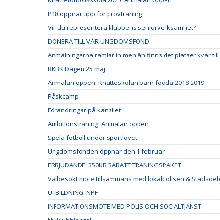
Knattefotbollsskola 2025: Anmälan öppen
P18 öppnar upp för provträning
Vill du representera klubbens seniorverksamhet?
DONERA TILL VÅR UNGDOMSFOND
Anmälningarna ramlar in men än finns det platser kvar til
BKBK Dagen 25 maj
Anmälan öppen: Knatteskolan barn födda 2018-2019
Påskcamp
Förändringar på kansliet
Ambitionsträning: Anmälan öppen
Spela fotboll under sportlovet
Ungdomsfonden öppnar den 1 februari
ERBJUDANDE: 350KR RABATT TRÄNINGSPAKET
Välbesökt möte tillsammans med lokalpolisen & Stadsdel
UTBILDNING: NPF
INFORMATIONSMÖTE MED POLIS OCH SOCIALTJÄNST