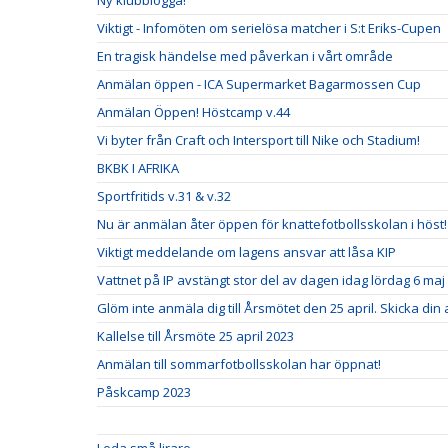
Ny klubblogga!
Viktigt - Infomöten om serielösa matcher i S:t Eriks-Cupen
En tragisk händelse med påverkan i vårt område
Anmälan öppen - ICA Supermarket Bagarmossen Cup
Anmälan Öppen! Höstcamp v.44
Vi byter från Craft och Intersport till Nike och Stadium!
BKBK I AFRIKA
Sportfritids v.31 & v.32
Nu är anmälan åter öppen för knattefotbollsskolan i höst!
Viktigt meddelande om lagens ansvar att låsa KIP
Vattnet på IP avstängt stor del av dagen idag lördag 6 maj
Glöm inte anmäla dig till Årsmötet den 25 april. Skicka din
Kallelse till Årsmöte 25 april 2023
Anmälan till sommarfotbollsskolan har öppnat!
Påskcamp 2023