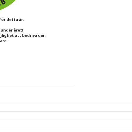
ör detta år.
a under året!
jlighet att bedriva den
are.