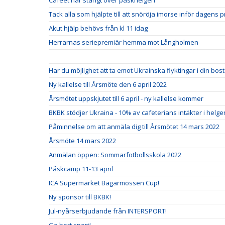
Caféet har stängt över påskhelgen
Tack alla som hjälpte till att snöröja imorse inför dagens p
Akut hjälp behövs från kl 11 idag
Herrarnas seriepremiär hemma mot Långholmen
Har du möjlighet att ta emot Ukrainska flyktingar i din bo
Ny kallelse till Årsmöte den 6 april 2022
Årsmötet uppskjutet till 6 april - ny kallelse kommer
BKBK stödjer Ukraina - 10% av cafeterians intäkter i helgen 
Påminnelse om att anmäla dig till Årsmötet 14 mars 2022
Årsmöte 14 mars 2022
Anmälan öppen: Sommarfotbollsskola 2022
Påskcamp 11-13 april
ICA Supermarket Bagarmossen Cup!
Ny sponsor till BKBK!
Jul-nyårserbjudande från INTERSPORT!