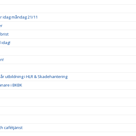
ner idag måndag 21/11
er
brist
l idag!
n!
 vår utbildning i HLR & Skadehantering
ränare i BKBK
h cafétjänst