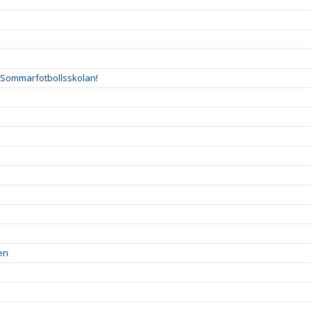
l Sommarfotbollsskolan!
en