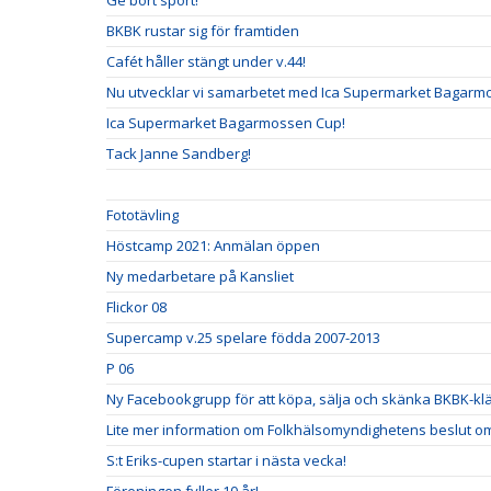
Ge bort sport!
BKBK rustar sig för framtiden
Cafét håller stängt under v.44!
Nu utvecklar vi samarbetet med Ica Supermarket Bagarm
Ica Supermarket Bagarmossen Cup!
Tack Janne Sandberg!
Fototävling
Höstcamp 2021: Anmälan öppen
Ny medarbetare på Kansliet
Flickor 08
Supercamp v.25 spelare födda 2007-2013
P 06
Ny Facebookgrupp för att köpa, sälja och skänka BKBK-klä
Lite mer information om Folkhälsomyndighetens beslut om 
S:t Eriks-cupen startar i nästa vecka!