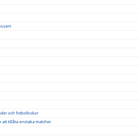
ossen!
der och fotbollsskor
att tillåta enstaka matcher