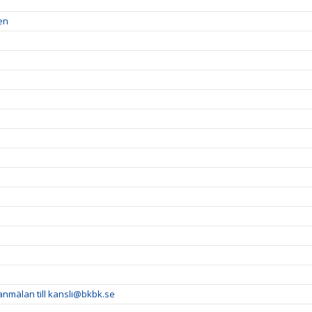
en
 anmälan till kansli@bkbk.se