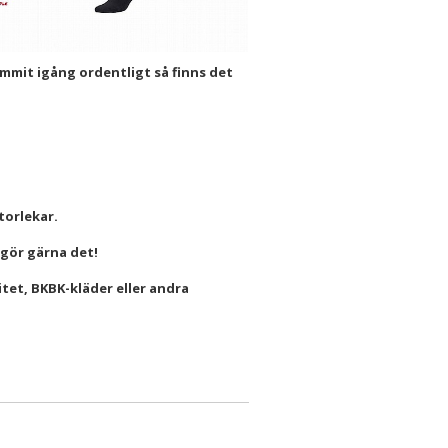
ommit igång ordentligt så finns det
storlekar.
å gör gärna det!
itet, BKBK-kläder eller andra