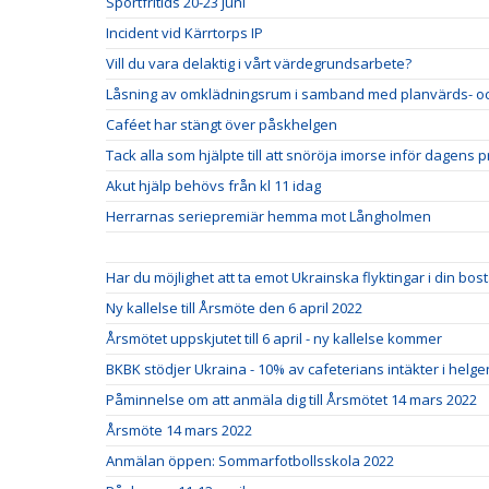
Sportfritids 20-23 juni
Incident vid Kärrtorps IP
Vill du vara delaktig i vårt värdegrundsarbete?
Låsning av omklädningsrum i samband med planvärds- oc
Caféet har stängt över påskhelgen
Tack alla som hjälpte till att snöröja imorse inför dagens p
Akut hjälp behövs från kl 11 idag
Herrarnas seriepremiär hemma mot Långholmen
Har du möjlighet att ta emot Ukrainska flyktingar i din bo
Ny kallelse till Årsmöte den 6 april 2022
Årsmötet uppskjutet till 6 april - ny kallelse kommer
BKBK stödjer Ukraina - 10% av cafeterians intäkter i helgen 
Påminnelse om att anmäla dig till Årsmötet 14 mars 2022
Årsmöte 14 mars 2022
Anmälan öppen: Sommarfotbollsskola 2022