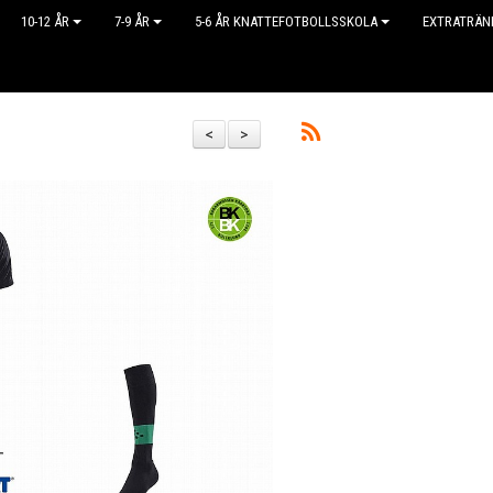
10-12 ÅR
7-9 ÅR
5-6 ÅR KNATTEFOTBOLLSSKOLA
EXTRATRÄN
<
>