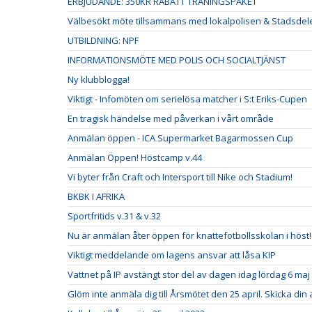
ERBJUDANDE: 350KR RABATT TRÄNINGSPAKET
Välbesökt möte tillsammans med lokalpolisen & Stadsdel
UTBILDNING: NPF
INFORMATIONSMÖTE MED POLIS OCH SOCIALTJÄNST
Ny klubblogga!
Viktigt - Infomöten om serielösa matcher i S:t Eriks-Cupen
En tragisk händelse med påverkan i vårt område
Anmälan öppen - ICA Supermarket Bagarmossen Cup
Anmälan Öppen! Höstcamp v.44
Vi byter från Craft och Intersport till Nike och Stadium!
BKBK I AFRIKA
Sportfritids v.31 & v.32
Nu är anmälan åter öppen för knattefotbollsskolan i höst!
Viktigt meddelande om lagens ansvar att låsa KIP
Vattnet på IP avstängt stor del av dagen idag lördag 6 maj
Glöm inte anmäla dig till Årsmötet den 25 april. Skicka din