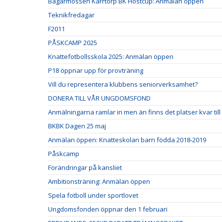
Bagarmossen Kärrtorp BK Höstcup: Anmälan öppen
Teknikfredagar
F2011
PÅSKCAMP 2025
Knattefotbollsskola 2025: Anmälan öppen
P18 öppnar upp för provträning
Vill du representera klubbens seniorverksamhet?
DONERA TILL VÅR UNGDOMSFOND
Anmälningarna ramlar in men än finns det platser kvar til
BKBK Dagen 25 maj
Anmälan öppen: Knatteskolan barn födda 2018-2019
Påskcamp
Förändringar på kansliet
Ambitionsträning: Anmälan öppen
Spela fotboll under sportlovet
Ungdomsfonden öppnar den 1 februari