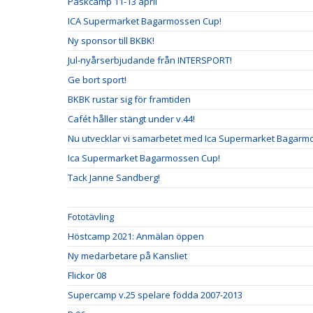
Påskcamp 11-13 april
ICA Supermarket Bagarmossen Cup!
Ny sponsor till BKBK!
Jul-nyårserbjudande från INTERSPORT!
Ge bort sport!
BKBK rustar sig för framtiden
Cafét håller stängt under v.44!
Nu utvecklar vi samarbetet med Ica Supermarket Bagarm
Ica Supermarket Bagarmossen Cup!
Tack Janne Sandberg!
Fototävling
Höstcamp 2021: Anmälan öppen
Ny medarbetare på Kansliet
Flickor 08
Supercamp v.25 spelare födda 2007-2013