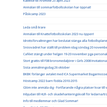
Kallelse till Årsmöte 25 april 2023
Anmälan till sommarfotbollsskolan har öppnat!
Påskcamp 2023
Leda små lirare
Anmälan till Knattefotbollsskolan 2023 nu öppen!
Idrottsförvaltningen har beslutat stänga alla fotbollspla
Snöovädret har ställt till problem idag söndag 20 novemb
Caféet stängt under helgen 19-20 november pga personal
Stort grattis till F08 bronsmedaljörer i Girls 2008 Invitationa
Sista anmälningsdag 26 oktober
BKBK förlänger avtalet med ICA Supermarket Bagarmosse
Höstcamp 2022 barn födda 2010-2015
Glöm inte anmäla dig - Fortfarande några platser kvar till
Inbjudan till HLR- och skadehanteringskväll för ledarna/t
Info till medlemmar och Glad Sommar!