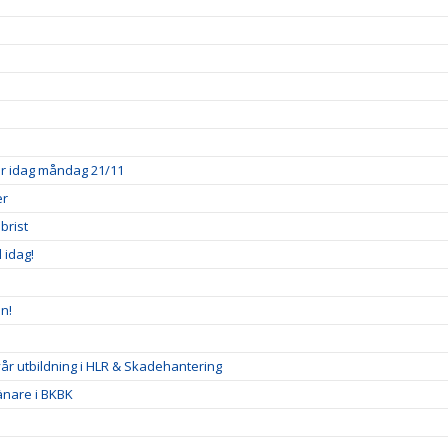
ner idag måndag 21/11
er
brist
l idag!
n!
 vår utbildning i HLR & Skadehantering
ränare i BKBK