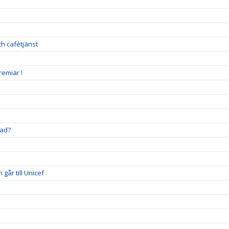
h cafétjänst
remiär !
stad?
går till Unicef