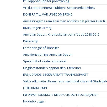
P18 öppnar upp för provträning
Vill du representera klubbens seniorverksamhet?
DONERA TILL VÅR UNGDOMSFOND
Anmälningarna ramlar in men än finns det platser kvar til
BKBK Dagen 25 maj
Anmälan öppen: Knatteskolan barn födda 2018-2019
Påskcamp
Förändringar på kansliet
Ambitionsträning: Anmälan öppen
Spela fotboll under sportlovet
Ungdomsfonden öppnar den 1 februari
ERBJUDANDE: 350KR RABATT TRÄNINGSPAKET
Välbesökt möte tillsammans med lokalpolisen & Stadsdel
UTBILDNING: NPF
INFORMATIONSMÖTE MED POLIS OCH SOCIALTJÄNST
Ny klubblogga!