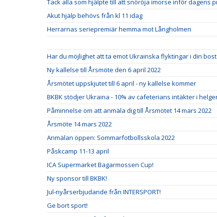
Tack alla som hjälpte till att snöröja imorse inför dagens p
Akut hjälp behövs från kl 11 idag
Herrarnas seriepremiär hemma mot Långholmen
Har du möjlighet att ta emot Ukrainska flyktingar i din bo
Ny kallelse till Årsmöte den 6 april 2022
Årsmötet uppskjutet till 6 april - ny kallelse kommer
BKBK stödjer Ukraina - 10% av cafeterians intäkter i helgen 
Påminnelse om att anmäla dig till Årsmötet 14 mars 2022
Årsmöte 14 mars 2022
Anmälan öppen: Sommarfotbollsskola 2022
Påskcamp 11-13 april
ICA Supermarket Bagarmossen Cup!
Ny sponsor till BKBK!
Jul-nyårserbjudande från INTERSPORT!
Ge bort sport!