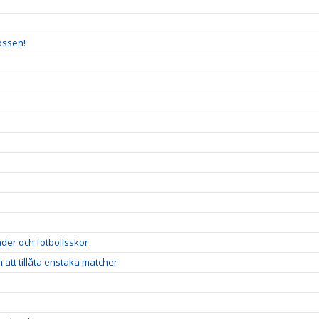
ossen!
der och fotbollsskor
att tillåta enstaka matcher