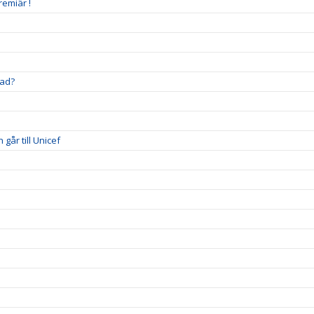
remiär !
stad?
går till Unicef