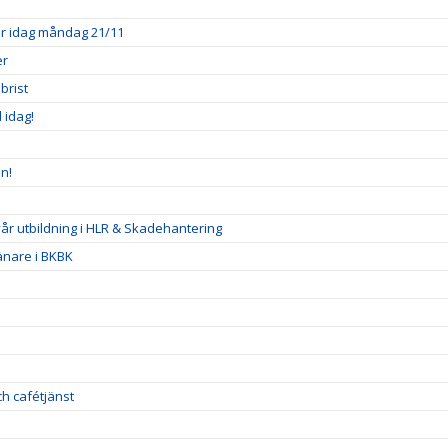
ner idag måndag 21/11
er
brist
l idag!
n!
 vår utbildning i HLR & Skadehantering
ränare i BKBK
h cafétjänst