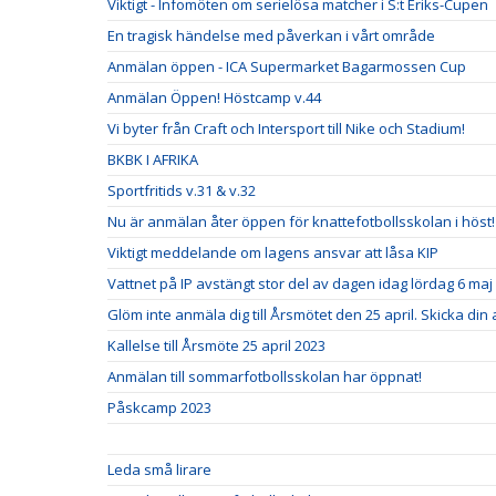
Viktigt - Infomöten om serielösa matcher i S:t Eriks-Cupen
En tragisk händelse med påverkan i vårt område
Anmälan öppen - ICA Supermarket Bagarmossen Cup
Anmälan Öppen! Höstcamp v.44
Vi byter från Craft och Intersport till Nike och Stadium!
BKBK I AFRIKA
Sportfritids v.31 & v.32
Nu är anmälan åter öppen för knattefotbollsskolan i höst!
Viktigt meddelande om lagens ansvar att låsa KIP
Vattnet på IP avstängt stor del av dagen idag lördag 6 maj
Glöm inte anmäla dig till Årsmötet den 25 april. Skicka din
Kallelse till Årsmöte 25 april 2023
Anmälan till sommarfotbollsskolan har öppnat!
Påskcamp 2023
Leda små lirare