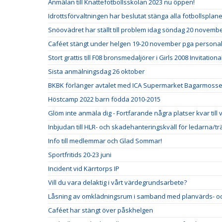
Anmälan till Knattefotbollsskolan 2023 nu öppen!
Idrottsförvaltningen har beslutat stänga alla fotbollspla
Snöovädret har ställt till problem idag söndag 20 novemb
Caféet stängt under helgen 19-20 november pga personal
Stort grattis till F08 bronsmedaljörer i Girls 2008 Invitationa
Sista anmälningsdag 26 oktober
BKBK förlänger avtalet med ICA Supermarket Bagarmosse
Höstcamp 2022 barn födda 2010-2015
Glöm inte anmäla dig - Fortfarande några platser kvar till
Inbjudan till HLR- och skadehanteringskväll för ledarna/t
Info till medlemmar och Glad Sommar!
Sportfritids 20-23 juni
Incident vid Kärrtorps IP
Vill du vara delaktig i vårt värdegrundsarbete?
Låsning av omklädningsrum i samband med planvärds- oc
Caféet har stängt över påskhelgen