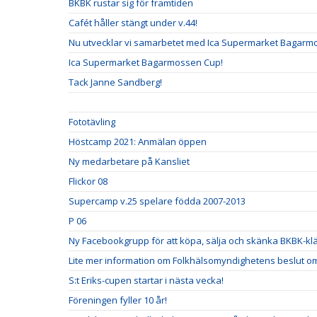
BKBK rustar sig för framtiden
Cafét håller stängt under v.44!
Nu utvecklar vi samarbetet med Ica Supermarket Bagarm
Ica Supermarket Bagarmossen Cup!
Tack Janne Sandberg!
Fototävling
Höstcamp 2021: Anmälan öppen
Ny medarbetare på Kansliet
Flickor 08
Supercamp v.25 spelare födda 2007-2013
P 06
Ny Facebookgrupp för att köpa, sälja och skänka BKBK-klä
Lite mer information om Folkhälsomyndighetens beslut om 
S:t Eriks-cupen startar i nästa vecka!
Föreningen fyller 10 år!