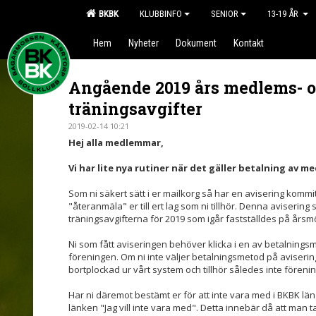
BKBK
KLUBBINFO
SENIOR
13-19 ÅR
Hem
Nyheter
Dokument
Kontakt
Angående 2019 års medlems- 
träningsavgifter
2019-02-14 10:21
Hej alla medlemmar,
Vi har lite nya rutiner när det gäller betalning av 
Som ni säkert sätt i er mailkorg så har en avisering kommit 
"återanmäla" er till ert lag som ni tillhör. Denna avisering 
träningsavgifterna för 2019 som igår fastställdes på årsmö
Ni som fått aviseringen behöver klicka i en av betalnings
föreningen. Om ni inte väljer betalningsmetod på avisering
bortplockad ur vårt system och tillhör således inte föreni
Har ni däremot bestämt er för att inte vara med i BKBK län
länken "Jag vill inte vara med". Detta innebär då att man 