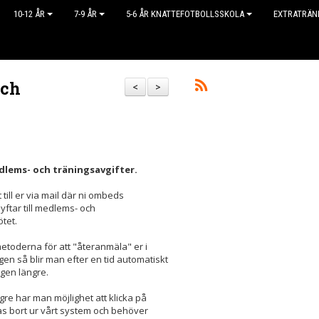
10-12 ÅR
7-9 ÅR
5-6 ÅR KNATTEFOTBOLLSSKOLA
EXTRATRÄN
och
<
>
medlems- och träningsavgifter.
till er via mail där ni ombeds
syftar till medlems- och
tet.
metoderna för att "återanmäla" er i
en så blir man efter en tid automatiskt
ngen längre.
gre har man möjlighet att klicka på
tas bort ur vårt system och behöver