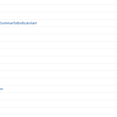
l Sommarfotbollsskolan!
en