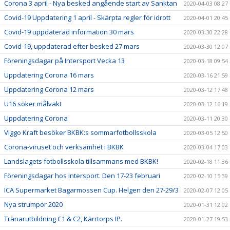
Corona 3 april - Nya besked angående start av Sanktan
2020-04-03 08:27
Covid-19 Uppdatering 1 april - Skärpta regler för idrott
2020-04-01 20:45
Covid-19 uppdaterad information 30 mars
2020-03-30 22:28
Covid-19, uppdaterad efter besked 27 mars
2020-03-30 12:07
Föreningsdagar på Intersport Vecka 13
2020-03-18 09:54
Uppdatering Corona 16 mars
2020-03-16 21:59
Uppdatering Corona 12 mars
2020-03-12 17:48
U16 söker målvakt
2020-03-12 16:19
Uppdatering Corona
2020-03-11 20:30
Viggo Kraft besöker BKBK:s sommarfotbollsskola
2020-03-05 12:50
Corona-viruset och verksamhet i BKBK
2020-03-04 17:03
Landslagets fotbollsskola tillsammans med BKBK!
2020-02-18 11:36
Föreningsdagar hos Intersport. Den 17-23 februari
2020-02-10 15:39
ICA Supermarket Bagarmossen Cup. Helgen den 27-29/3
2020-02-07 12:05
Nya strumpor 2020
2020-01-31 12:02
Tränarutbildning C1 & C2, Kärrtorps IP.
2020-01-27 19:53