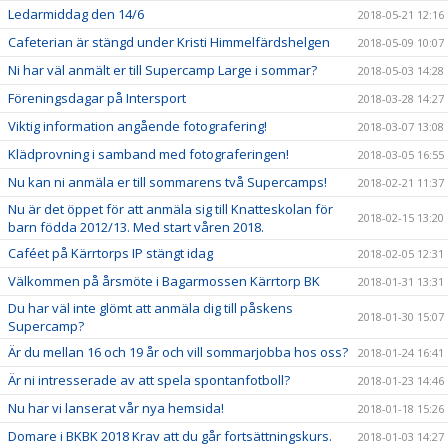
Ledarmiddag den 14/6
2018-05-21 12:16
Cafeterian är stängd under Kristi Himmelfärdshelgen
2018-05-09 10:07
Ni har väl anmält er till Supercamp Large i sommar?
2018-05-03 14:28
Föreningsdagar på Intersport
2018-03-28 14:27
Viktig information angående fotografering!
2018-03-07 13:08
Klädprovning i samband med fotograferingen!
2018-03-05 16:55
Nu kan ni anmäla er till sommarens två Supercamps!
2018-02-21 11:37
Nu är det öppet för att anmäla sig till Knatteskolan för
2018-02-15 13:20
barn födda 2012/13. Med start våren 2018.
Caféet på Kärrtorps IP stängt idag
2018-02-05 12:31
Välkommen på årsmöte i Bagarmossen Kärrtorp BK
2018-01-31 13:31
Du har väl inte glömt att anmäla dig till påskens
2018-01-30 15:07
Supercamp?
Är du mellan 16 och 19 år och vill sommarjobba hos oss?
2018-01-24 16:41
Är ni intresserade av att spela spontanfotboll?
2018-01-23 14:46
Nu har vi lanserat vår nya hemsida!
2018-01-18 15:26
Domare i BKBK 2018 Krav att du går fortsättningskurs.
2018-01-03 14:27