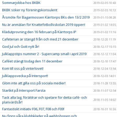
Sommarjobba hos BKBK
2019-02-05 10:43
BKBK söker ny föreningskonsulent
2019-02-05 10:13
Årsmöte för Bagarmossen Kärrtorps BKs den 13/2 2019
2019-01-15 08:28
Nu är anmälan för Knattefotbollsskolan 2019 öppen!
2019-01-02 14:05
Klädutprovning den 16 februari på Kärrtorps IP
2019-01-02 11:16
Cafeterian är stängd från och med 21 december
2018-12-20 11:19
God Jul och Gott nytt år!
2018-12-17 15:15
Julklappstips nummer 2 - Supercamp small i april 2019
2018-12-12 11:04
Caféet stängt tisdag den 11 december
2018-12-10 17:47
Kom till oss på vinterlovet!
2018-12-04 13:54
Julklappsvecka på Intersport!
2018-12-03 14:01
Glöm inte att gilla oss på sociala medier!
2018-11-28 13:55
Startkit på Intersport Farsta
2018-11-07 12:54
Tack alla lag, föräldrar och spelare för detta café- och
2018-11-05 14:02
planvärdsår!
Fantastiskt initiativ F06, F07, F08 och F09!
2018-10-31 10:36
Nu finns våra klubbkläder på webbshopen och