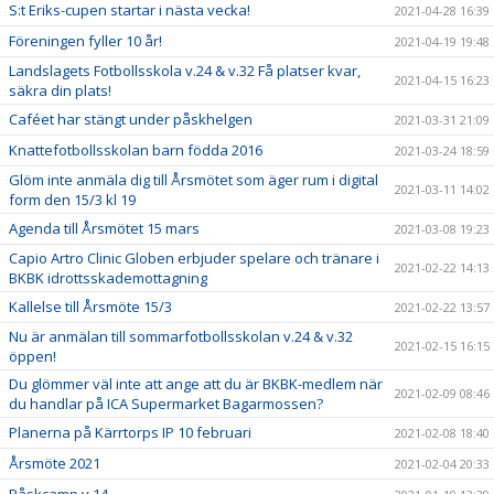
S:t Eriks-cupen startar i nästa vecka!
2021-04-28 16:39
Föreningen fyller 10 år!
2021-04-19 19:48
Landslagets Fotbollsskola v.24 & v.32 Få platser kvar,
2021-04-15 16:23
säkra din plats!
Caféet har stängt under påskhelgen
2021-03-31 21:09
Knattefotbollsskolan barn födda 2016
2021-03-24 18:59
Glöm inte anmäla dig till Årsmötet som äger rum i digital
2021-03-11 14:02
form den 15/3 kl 19
Agenda till Årsmötet 15 mars
2021-03-08 19:23
Capio Artro Clinic Globen erbjuder spelare och tränare i
2021-02-22 14:13
BKBK idrottsskademottagning
Kallelse till Årsmöte 15/3
2021-02-22 13:57
Nu är anmälan till sommarfotbollsskolan v.24 & v.32
2021-02-15 16:15
öppen!
Du glömmer väl inte att ange att du är BKBK-medlem när
2021-02-09 08:46
du handlar på ICA Supermarket Bagarmossen?
Planerna på Kärrtorps IP 10 februari
2021-02-08 18:40
Årsmöte 2021
2021-02-04 20:33