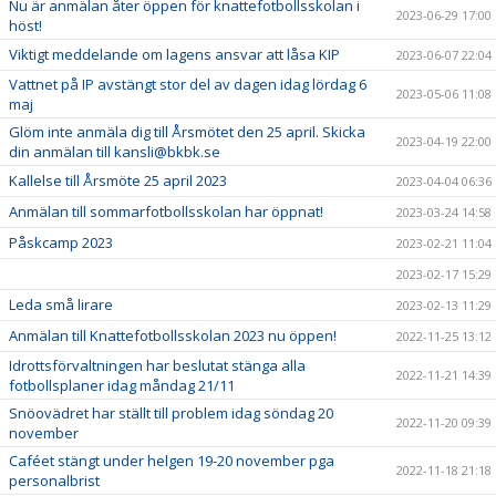
Nu är anmälan åter öppen för knattefotbollsskolan i
2023-06-29 17:00
höst!
Viktigt meddelande om lagens ansvar att låsa KIP
2023-06-07 22:04
Vattnet på IP avstängt stor del av dagen idag lördag 6
2023-05-06 11:08
maj
Glöm inte anmäla dig till Årsmötet den 25 april. Skicka
2023-04-19 22:00
din anmälan till kansli@bkbk.se
Kallelse till Årsmöte 25 april 2023
2023-04-04 06:36
Anmälan till sommarfotbollsskolan har öppnat!
2023-03-24 14:58
Påskcamp 2023
2023-02-21 11:04
2023-02-17 15:29
Leda små lirare
2023-02-13 11:29
Anmälan till Knattefotbollsskolan 2023 nu öppen!
2022-11-25 13:12
Idrottsförvaltningen har beslutat stänga alla
2022-11-21 14:39
fotbollsplaner idag måndag 21/11
Snöovädret har ställt till problem idag söndag 20
2022-11-20 09:39
november
Caféet stängt under helgen 19-20 november pga
2022-11-18 21:18
personalbrist