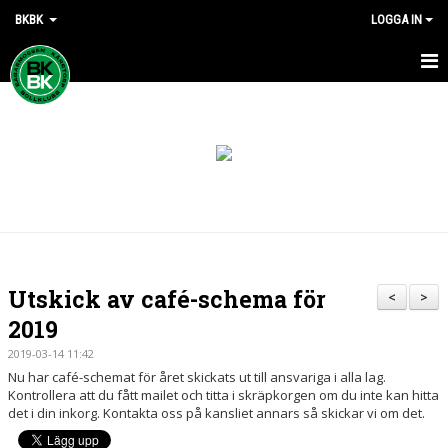
BKBK
LOGGA IN
HEM
NYHETER
DOKUMENT
KONTAKT
Utskick av café-schema för
<
>
2019
2019-03-14 11:42
Nu har café-schemat för året skickats ut till ansvariga i alla lag.
Kontrollera att du fått mailet och titta i skräpkorgen om du inte kan hitta
det i din inkorg. Kontakta oss på kansliet annars så skickar vi om det.