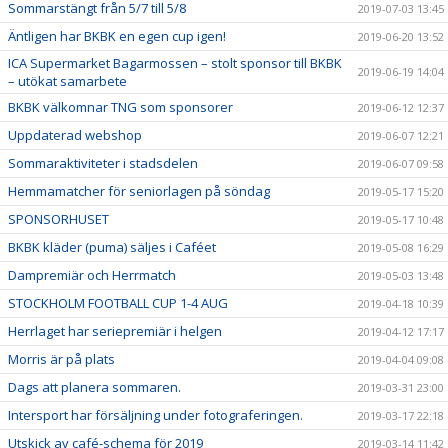
Sommarstängt från 5/7 till 5/8
2019-07-03 13:45
Äntligen har BKBK en egen cup igen!
2019-06-20 13:52
ICA Supermarket Bagarmossen – stolt sponsor till BKBK
2019-06-19 14:04
– utökat samarbete
BKBK välkomnar TNG som sponsorer
2019-06-12 12:37
Uppdaterad webshop
2019-06-07 12:21
Sommaraktiviteter i stadsdelen
2019-06-07 09:58
Hemmamatcher för seniorlagen på söndag
2019-05-17 15:20
SPONSORHUSET
2019-05-17 10:48
BKBK kläder (puma) säljes i Caféet
2019-05-08 16:29
Dampremiär och Herrmatch
2019-05-03 13:48
STOCKHOLM FOOTBALL CUP 1-4 AUG
2019-04-18 10:39
Herrlaget har seriepremiär i helgen
2019-04-12 17:17
Morris är på plats
2019-04-04 09:08
Dags att planera sommaren.
2019-03-31 23:00
Intersport har försäljning under fotograferingen.
2019-03-17 22:18
Utskick av café-schema för 2019
2019-03-14 11:42