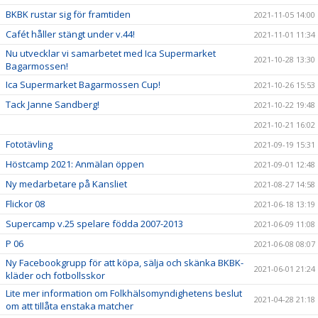
BKBK rustar sig för framtiden
2021-11-05 14:00
Cafét håller stängt under v.44!
2021-11-01 11:34
Nu utvecklar vi samarbetet med Ica Supermarket
2021-10-28 13:30
Bagarmossen!
Ica Supermarket Bagarmossen Cup!
2021-10-26 15:53
Tack Janne Sandberg!
2021-10-22 19:48
2021-10-21 16:02
Fototävling
2021-09-19 15:31
Höstcamp 2021: Anmälan öppen
2021-09-01 12:48
Ny medarbetare på Kansliet
2021-08-27 14:58
Flickor 08
2021-06-18 13:19
Supercamp v.25 spelare födda 2007-2013
2021-06-09 11:08
P 06
2021-06-08 08:07
Ny Facebookgrupp för att köpa, sälja och skänka BKBK-
2021-06-01 21:24
kläder och fotbollsskor
Lite mer information om Folkhälsomyndighetens beslut
2021-04-28 21:18
om att tillåta enstaka matcher