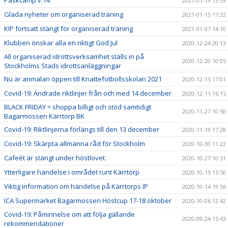
Påskcamp v.14
2021-01-19 13:39
Glada nyheter om organiserad träning
2021-01-15 17:32
KIP fortsatt stängt för organiserad träning
2021-01-07 14:10
Klubben önskar alla en riktigt God Jul
2020-12-24 20:13
All organiserad idrottsverksamhet ställs in på
2020-12-20 10:05
Stockholms Stads idrottsanläggningar
Nu är anmälan öppen till Knattefotbollsskolan 2021
2020-12-15 17:01
Covid-19: Ändrade riktlinjer från och med 14 december
2020-12-11 16:15
BLACK FRIDAY = shoppa billigt och stöd samtidigt
2020-11-27 10:50
Bagarmossen Kärrtorp BK
Covid-19: Riktlinjerna förlängs till den 13 december
2020-11-19 17:28
Covid-19: Skärpta allmänna råd för Stockholm
2020-10-30 11:22
Cafeét är stängt under höstlovet.
2020-10-27 10:51
Ytterligare händelse i området runt Kärrtorp
2020-10-15 15:50
Viktig information om händelse på Kärrtorps IP
2020-10-14 19:56
ICA Supermarket Bagarmossen Höstcup 17-18 oktober
2020-10-06 12:42
Covid-19: Påminnelse om att följa gällande
2020-09-24 15:43
rekommendationer