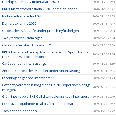
Herrlaget söker ny materialare 2020
2020-01-26 10:43
BKBK Knattefotbollsskola 2020 - anmälan öppen!
2020-01-15 18:47
Ny huvudtränare för F07!
2020-01-14 09:53
Domarutbildning 2020
2020-01-13 17:47
Öppettider i vårt Café under jul- och nyårshelgen
2019-12-17 17:24
14 nyförvärv till damlaget
2019-12-15 20:34
Caféet håller stängt torsdag 5/12.
2019-12-04 09:39
BKBK har anställt en ny A-lagstränare och Sportchef för
2019-11-26 21:04
Herr Junior/Senior Sektionen
Caféet under vintersäsongen
2019-11-22 13:59
Ändrade öppettider i Kansliet under vintersäsong
2019-10-31 12:15
Föreningsdagar hos Intersport 11-
2019-09-09 14:23
Caféet tyvärr stängt idag fredag 23/8. Öppet som vanligt
2019-08-23 06:25
imorgon.
Glöm inte koppla BKBK till ditt medlemsskap i Intersport
2019-08-13 20:49
Exklusivt erbjudande till alla våra medlemmar!
2019-08-08 18:47
Tack för den här tiden
2019-08-08 17:42