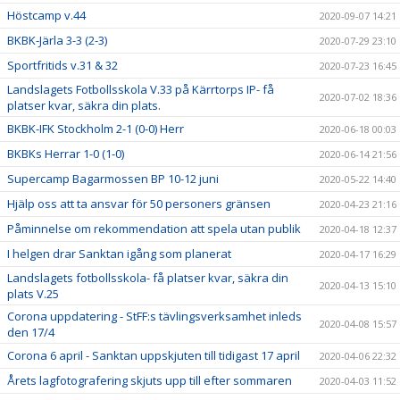
Höstcamp v.44
2020-09-07 14:21
BKBK-Järla 3-3 (2-3)
2020-07-29 23:10
Sportfritids v.31 & 32
2020-07-23 16:45
Landslagets Fotbollsskola V.33 på Kärrtorps IP- få
2020-07-02 18:36
platser kvar, säkra din plats.
BKBK-IFK Stockholm 2-1 (0-0) Herr
2020-06-18 00:03
BKBKs Herrar 1-0 (1-0)
2020-06-14 21:56
Supercamp Bagarmossen BP 10-12 juni
2020-05-22 14:40
Hjälp oss att ta ansvar för 50 personers gränsen
2020-04-23 21:16
Påminnelse om rekommendation att spela utan publik
2020-04-18 12:37
I helgen drar Sanktan igång som planerat
2020-04-17 16:29
Landslagets fotbollsskola- få platser kvar, säkra din
2020-04-13 15:10
plats V.25
Corona uppdatering - StFF:s tävlingsverksamhet inleds
2020-04-08 15:57
den 17/4
Corona 6 april - Sanktan uppskjuten till tidigast 17 april
2020-04-06 22:32
Årets lagfotografering skjuts upp till efter sommaren
2020-04-03 11:52