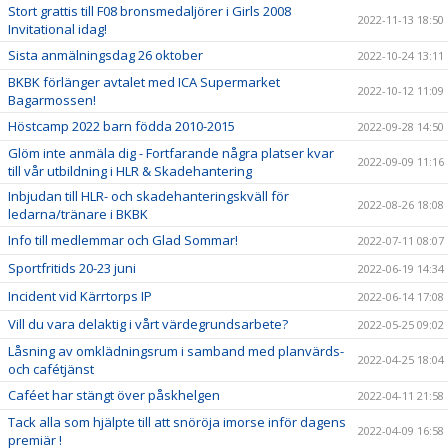
Stort grattis till F08 bronsmedaljörer i Girls 2008
2022-11-13 18:50
Invitational idag!
Sista anmälningsdag 26 oktober
2022-10-24 13:11
BKBK förlänger avtalet med ICA Supermarket
2022-10-12 11:09
Bagarmossen!
Höstcamp 2022 barn födda 2010-2015
2022-09-28 14:50
Glöm inte anmäla dig - Fortfarande några platser kvar
2022-09-09 11:16
till vår utbildning i HLR & Skadehantering
Inbjudan till HLR- och skadehanteringskväll för
2022-08-26 18:08
ledarna/tränare i BKBK
Info till medlemmar och Glad Sommar!
2022-07-11 08:07
Sportfritids 20-23 juni
2022-06-19 14:34
Incident vid Kärrtorps IP
2022-06-14 17:08
Vill du vara delaktig i vårt värdegrundsarbete?
2022-05-25 09:02
Låsning av omklädningsrum i samband med planvärds-
2022-04-25 18:04
och cafétjänst
Caféet har stängt över påskhelgen
2022-04-11 21:58
Tack alla som hjälpte till att snöröja imorse inför dagens
2022-04-09 16:58
premiär !