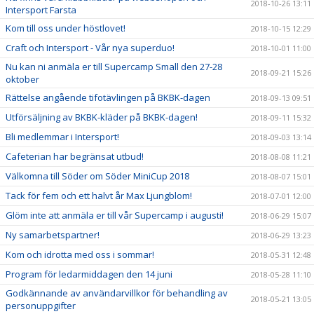
2018-10-26 13:11
Intersport Farsta
Kom till oss under höstlovet!
2018-10-15 12:29
Craft och Intersport - Vår nya superduo!
2018-10-01 11:00
Nu kan ni anmäla er till Supercamp Small den 27-28
2018-09-21 15:26
oktober
Rättelse angående tifotävlingen på BKBK-dagen
2018-09-13 09:51
Utförsäljning av BKBK-kläder på BKBK-dagen!
2018-09-11 15:32
Bli medlemmar i Intersport!
2018-09-03 13:14
Cafeterian har begränsat utbud!
2018-08-08 11:21
Välkomna till Söder om Söder MiniCup 2018
2018-08-07 15:01
Tack för fem och ett halvt år Max Ljungblom!
2018-07-01 12:00
Glöm inte att anmäla er till vår Supercamp i augusti!
2018-06-29 15:07
Ny samarbetspartner!
2018-06-29 13:23
Kom och idrotta med oss i sommar!
2018-05-31 12:48
Program för ledarmiddagen den 14 juni
2018-05-28 11:10
Godkännande av användarvillkor för behandling av
2018-05-21 13:05
personuppgifter