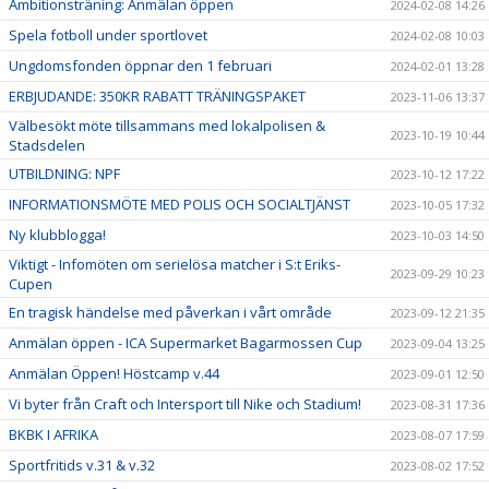
Ambitionsträning: Anmälan öppen
2024-02-08 14:26
Spela fotboll under sportlovet
2024-02-08 10:03
Ungdomsfonden öppnar den 1 februari
2024-02-01 13:28
ERBJUDANDE: 350KR RABATT TRÄNINGSPAKET
2023-11-06 13:37
Välbesökt möte tillsammans med lokalpolisen &
2023-10-19 10:44
Stadsdelen
UTBILDNING: NPF
2023-10-12 17:22
INFORMATIONSMÖTE MED POLIS OCH SOCIALTJÄNST
2023-10-05 17:32
Ny klubblogga!
2023-10-03 14:50
Viktigt - Infomöten om serielösa matcher i S:t Eriks-
2023-09-29 10:23
Cupen
En tragisk händelse med påverkan i vårt område
2023-09-12 21:35
Anmälan öppen - ICA Supermarket Bagarmossen Cup
2023-09-04 13:25
Anmälan Öppen! Höstcamp v.44
2023-09-01 12:50
Vi byter från Craft och Intersport till Nike och Stadium!
2023-08-31 17:36
BKBK I AFRIKA
2023-08-07 17:59
Sportfritids v.31 & v.32
2023-08-02 17:52