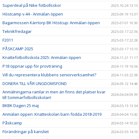
Superdeal på Nike fotbollsskor
2025-10-24 13:15
Höstcamp v.44 - Anmälan öppen
2025-09-19 15:37
Bagarmossen Kärrtorp BK Höstcup: Anmälan öppen
2025-07-01 10:30
Teknikfredagar
2025-03-17 22:36
F2011
2025-03-17 22:28
PÅSKCAMP 2025
2025-03-17 15:15
Knattefotbollsskola 2025: Anmälan öppen
2024-11-21 11:17
P18 öppnar upp för provträning
2024-11-19 16:56
Vill du representera klubbens seniorverksamhet?
2024-11-03 22:38
DONERA TILL VÅR UNGDOMSFOND
2024-09-12 14:48
Anmälningarna ramlar in men än finns det platser kvar
2024-06-04 09:39
till Sommarfotbollsskolan!
BKBK Dagen 25 maj
2024-05-13 13:34
Anmälan öppen: Knatteskolan barn födda 2018-2019
2024-04-04 15:42
Påskcamp
2024-03-14 10:22
Förändringar på kansliet
2024-03-05 14:19