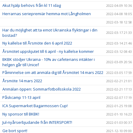
Akut hjälp behövs från kl 11 idag
2022-04-09 10:36
Herrarnas seriepremiär hemma mot Långholmen
2022-04-08 18:05
2022-03-18 12:58
Har du möjlighet att ta emot Ukrainska flyktingar i din
2022-03-17 21:33
bostad?
Ny kallelse till Årsmöte den 6 april 2022
2022-03-14 21:46
Årsmötet uppskjutet till 6 april - ny kallelse kommer
2022-03-12 08:43
BKBK stödjer Ukraina - 10% av cafeterians intäkter i
2022-03-09 20:56
helgen går till Unicef
Påminnelse om att anmäla dig till Årsmötet 14 mars 2022
2022-03-05 17:59
Årsmöte 14 mars 2022
2022-02-21 21:01
Anmälan öppen: Sommarfotbollsskola 2022
2022-02-21 17:13
Påskcamp 11-13 april
2022-02-07 17:19
ICA Supermarket Bagarmossen Cup!
2022-01-25 19:08
Ny sponsor till BKBK!
2022-01-10 16:23
Jul-nyårserbjudande från INTERSPORT!
2022-01-03 00:37
Ge bort sport!
2021-12-10 09:00