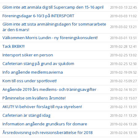
Glöm inte att anmäla dig till Supercamp den 15-16 april
2019-03-13 22:45
Föreningsdagar 6-10/3 på INTERSPORT
2019-03-03 11:02
Glöm inte att sista anmälningsdagen för sommararbete
2019-03-02 13:21
är den 6 mars!
Välkommen Morris Lundin - ny föreningskonsulent!
2019-03-01 13:51
Tack BKBK!!!
2019-02-28 12:41
Intersport söker en person
2019-02-25 13:02
Cafeterian stäng på grund av sjukdom
2019-02-25 12:50
Info angående medlemsavierna
2019-02-19 09:52
Kom till oss under sportlovet!
2019-02-15 09:27
Angående 2019 års medlems- och träningsavgifter
2019-02-14 10:21
Påminnelse om kvällens årsmöte!
2019-02-13 15:07
AKUT!! Vi behöver förslag till nya styrelsen!
2019-02-11 13:31
Cafeterian är stängd idag
2019-02-11 13:29
Information angående grundkurs för domare
2019-02-06 13:28
Årsredovisning och revisionsberättelse för 2018
2019-02-06 13:10