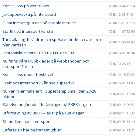
Kom till oss på vinterlovet!
2018-12-04 13:54
Julklappsvecka på Intersport!
2018-12-03 14:01
Glöm inte att gilla oss på sociala medier!
2018-11-28 13:55
Startkit på Intersport Farsta
2018-11-07 12:54
Tack alla lag, föräldrar och spelare för detta café- och
2018-11-05 14:02
planvärdsår!
Fantastiskt initiativ F06, F07, F08 och F09!
2018-10-31 10:36
Nu finns våra klubbkläder på webbshopen och
2018-10-26 13:11
Intersport Farsta
Kom till oss under höstlovet!
2018-10-15 12:29
Craft och Intersport - Vår nya superduo!
2018-10-01 11:00
Nu kan ni anmäla er till Supercamp Small den 27-28
2018-09-21 15:26
oktober
Rättelse angående tifotävlingen på BKBK-dagen
2018-09-13 09:51
Utförsäljning av BKBK-kläder på BKBK-dagen!
2018-09-11 15:32
Bli medlemmar i Intersport!
2018-09-03 13:14
Cafeterian har begränsat utbud!
2018-08-08 11:21