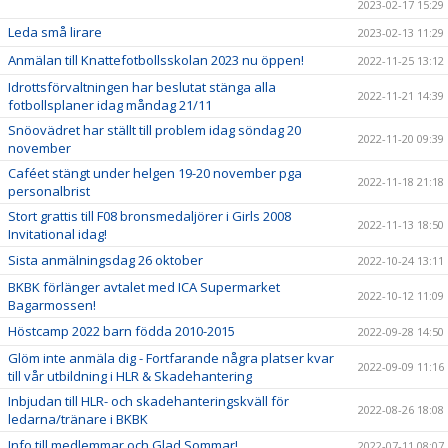
2023-02-17 15:29
Leda små lirare
2023-02-13 11:29
Anmälan till Knattefotbollsskolan 2023 nu öppen!
2022-11-25 13:12
Idrottsförvaltningen har beslutat stänga alla
2022-11-21 14:39
fotbollsplaner idag måndag 21/11
Snöovädret har ställt till problem idag söndag 20
2022-11-20 09:39
november
Caféet stängt under helgen 19-20 november pga
2022-11-18 21:18
personalbrist
Stort grattis till F08 bronsmedaljörer i Girls 2008
2022-11-13 18:50
Invitational idag!
Sista anmälningsdag 26 oktober
2022-10-24 13:11
BKBK förlänger avtalet med ICA Supermarket
2022-10-12 11:09
Bagarmossen!
Höstcamp 2022 barn födda 2010-2015
2022-09-28 14:50
Glöm inte anmäla dig - Fortfarande några platser kvar
2022-09-09 11:16
till vår utbildning i HLR & Skadehantering
Inbjudan till HLR- och skadehanteringskväll för
2022-08-26 18:08
ledarna/tränare i BKBK
Info till medlemmar och Glad Sommar!
2022-07-11 08:07