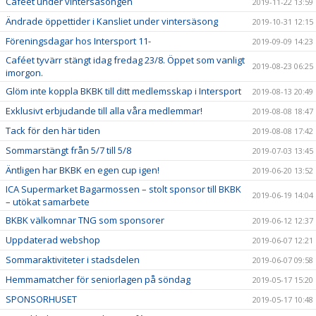
Caféet under vintersäsongen
2019-11-22 13:59
Ändrade öppettider i Kansliet under vintersäsong
2019-10-31 12:15
Föreningsdagar hos Intersport 11-
2019-09-09 14:23
Caféet tyvärr stängt idag fredag 23/8. Öppet som vanligt
2019-08-23 06:25
imorgon.
Glöm inte koppla BKBK till ditt medlemsskap i Intersport
2019-08-13 20:49
Exklusivt erbjudande till alla våra medlemmar!
2019-08-08 18:47
Tack för den här tiden
2019-08-08 17:42
Sommarstängt från 5/7 till 5/8
2019-07-03 13:45
Äntligen har BKBK en egen cup igen!
2019-06-20 13:52
ICA Supermarket Bagarmossen – stolt sponsor till BKBK
2019-06-19 14:04
– utökat samarbete
BKBK välkomnar TNG som sponsorer
2019-06-12 12:37
Uppdaterad webshop
2019-06-07 12:21
Sommaraktiviteter i stadsdelen
2019-06-07 09:58
Hemmamatcher för seniorlagen på söndag
2019-05-17 15:20
SPONSORHUSET
2019-05-17 10:48