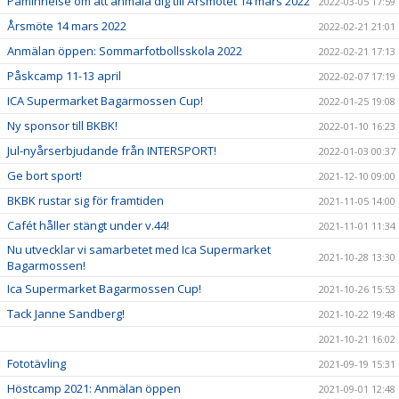
Påminnelse om att anmäla dig till Årsmötet 14 mars 2022
2022-03-05 17:59
Årsmöte 14 mars 2022
2022-02-21 21:01
Anmälan öppen: Sommarfotbollsskola 2022
2022-02-21 17:13
Påskcamp 11-13 april
2022-02-07 17:19
ICA Supermarket Bagarmossen Cup!
2022-01-25 19:08
Ny sponsor till BKBK!
2022-01-10 16:23
Jul-nyårserbjudande från INTERSPORT!
2022-01-03 00:37
Ge bort sport!
2021-12-10 09:00
BKBK rustar sig för framtiden
2021-11-05 14:00
Cafét håller stängt under v.44!
2021-11-01 11:34
Nu utvecklar vi samarbetet med Ica Supermarket
2021-10-28 13:30
Bagarmossen!
Ica Supermarket Bagarmossen Cup!
2021-10-26 15:53
Tack Janne Sandberg!
2021-10-22 19:48
2021-10-21 16:02
Fototävling
2021-09-19 15:31
Höstcamp 2021: Anmälan öppen
2021-09-01 12:48