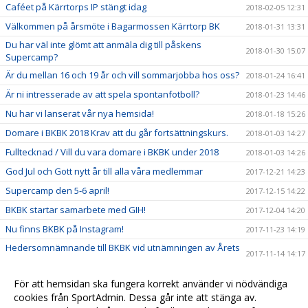
Caféet på Kärrtorps IP stängt idag
2018-02-05 12:31
Välkommen på årsmöte i Bagarmossen Kärrtorp BK
2018-01-31 13:31
Du har väl inte glömt att anmäla dig till påskens
2018-01-30 15:07
Supercamp?
Är du mellan 16 och 19 år och vill sommarjobba hos oss?
2018-01-24 16:41
Är ni intresserade av att spela spontanfotboll?
2018-01-23 14:46
Nu har vi lanserat vår nya hemsida!
2018-01-18 15:26
Domare i BKBK 2018 Krav att du går fortsättningskurs.
2018-01-03 14:27
Fulltecknad / Vill du vara domare i BKBK under 2018
2018-01-03 14:26
God Jul och Gott nytt år till alla våra medlemmar
2017-12-21 14:23
Supercamp den 5-6 april!
2017-12-15 14:22
BKBK startar samarbete med GIH!
2017-12-04 14:20
Nu finns BKBK på Instagram!
2017-11-23 14:19
Hedersomnämnande till BKBK vid utnämningen av Årets
2017-11-14 14:17
barn- och ungdomsförening
Ny stödlinje för idrottsledare
2017-11-14 14:15
För att hemsidan ska fungera korrekt använder vi nödvändiga
cookies från SportAdmin. Dessa går inte att stänga av.
Grattis vårt kära damlag till avancemanget!
2017-11-07 14:03