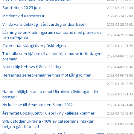
Sportfritids 20-23 juni
2022-06-19 14:34
Incident vid Kärrtorps IP
2022-06-14 17:08
Vill du vara delaktig i vårt värdegrundsarbete?
2022-05-25 09:02
Låsning av omklädningsrum i samband med planvärds-
2022-04-25 18:04
och cafétjänst
Caféet har stängt över påskhelgen
2022-04-11 21:58
Tack alla som hjälpte till att snöröja imorse inför dagens
2022-04-09 16:58
premiär !
Akut hjälp behövs från kl 11 idag
2022-04-09 10:36
Herrarnas seriepremiär hemma mot Långholmen
2022-04-08 18:05
2022-03-18 12:58
Har du möjlighet att ta emot Ukrainska flyktingar i din
2022-03-17 21:33
bostad?
Ny kallelse till Årsmöte den 6 april 2022
2022-03-14 21:46
Årsmötet uppskjutet till 6 april - ny kallelse kommer
2022-03-12 08:43
BKBK stödjer Ukraina - 10% av cafeterians intäkter i
2022-03-09 20:56
helgen går till Unicef