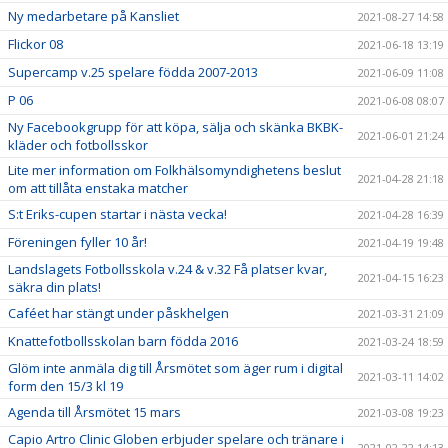
Ny medarbetare på Kansliet
2021-08-27 14:58
Flickor 08
2021-06-18 13:19
Supercamp v.25 spelare födda 2007-2013
2021-06-09 11:08
P 06
2021-06-08 08:07
Ny Facebookgrupp för att köpa, sälja och skänka BKBK-
2021-06-01 21:24
kläder och fotbollsskor
Lite mer information om Folkhälsomyndighetens beslut
2021-04-28 21:18
om att tillåta enstaka matcher
S:t Eriks-cupen startar i nästa vecka!
2021-04-28 16:39
Föreningen fyller 10 år!
2021-04-19 19:48
Landslagets Fotbollsskola v.24 & v.32 Få platser kvar,
2021-04-15 16:23
säkra din plats!
Caféet har stängt under påskhelgen
2021-03-31 21:09
Knattefotbollsskolan barn födda 2016
2021-03-24 18:59
Glöm inte anmäla dig till Årsmötet som äger rum i digital
2021-03-11 14:02
form den 15/3 kl 19
Agenda till Årsmötet 15 mars
2021-03-08 19:23
Capio Artro Clinic Globen erbjuder spelare och tränare i
2021-02-22 14:13