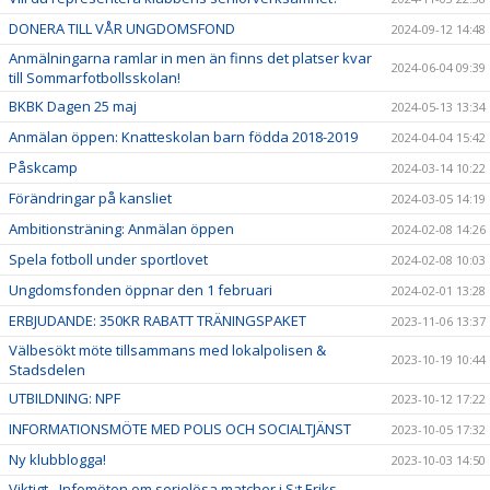
DONERA TILL VÅR UNGDOMSFOND
2024-09-12 14:48
Anmälningarna ramlar in men än finns det platser kvar
2024-06-04 09:39
till Sommarfotbollsskolan!
BKBK Dagen 25 maj
2024-05-13 13:34
Anmälan öppen: Knatteskolan barn födda 2018-2019
2024-04-04 15:42
Påskcamp
2024-03-14 10:22
Förändringar på kansliet
2024-03-05 14:19
Ambitionsträning: Anmälan öppen
2024-02-08 14:26
Spela fotboll under sportlovet
2024-02-08 10:03
Ungdomsfonden öppnar den 1 februari
2024-02-01 13:28
ERBJUDANDE: 350KR RABATT TRÄNINGSPAKET
2023-11-06 13:37
Välbesökt möte tillsammans med lokalpolisen &
2023-10-19 10:44
Stadsdelen
UTBILDNING: NPF
2023-10-12 17:22
INFORMATIONSMÖTE MED POLIS OCH SOCIALTJÄNST
2023-10-05 17:32
Ny klubblogga!
2023-10-03 14:50
Viktigt - Infomöten om serielösa matcher i S:t Eriks-