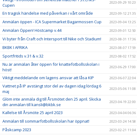
2023-09-29 10:23
Cupen
En tragisk händelse med påverkan i vårt område
2023-09-12 21:35
Anmälan öppen - ICA Supermarket Bagarmossen Cup
2023-09-04 13:25
Anmälan Öppen! Höstcamp v.44
2023-09-01 12:50
Vi byter från Craft och Intersport till Nike och Stadium!
2023-08-31 17:36
BKBK I AFRIKA
2023-08-07 17:59
Sportfritids v.31 & v.32
2023-08-02 17:52
Nu är anmälan åter öppen för knattefotbollsskolan i
2023-06-29 17:00
höst!
Viktigt meddelande om lagens ansvar att låsa KIP
2023-06-07 22:04
Vattnet på IP avstängt stor del av dagen idag lördag 6
2023-05-06 11:08
maj
Glöm inte anmäla dig till Årsmötet den 25 april. Skicka
2023-04-19 22:00
din anmälan till kansli@bkbk.se
Kallelse till Årsmöte 25 april 2023
2023-04-04 06:36
Anmälan till sommarfotbollsskolan har öppnat!
2023-03-24 14:58
Påskcamp 2023
2023-02-21 11:04