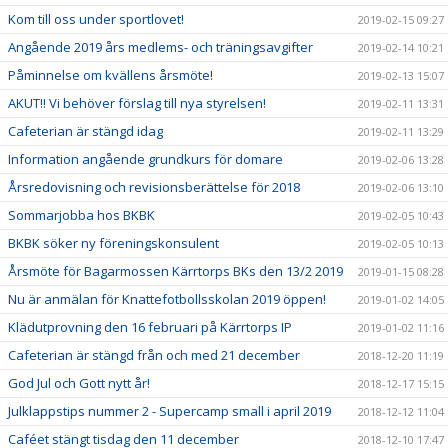
Kom till oss under sportlovet!
2019-02-15 09:27
Angående 2019 års medlems- och träningsavgifter
2019-02-14 10:21
Påminnelse om kvällens årsmöte!
2019-02-13 15:07
AKUT!! Vi behöver förslag till nya styrelsen!
2019-02-11 13:31
Cafeterian är stängd idag
2019-02-11 13:29
Information angående grundkurs för domare
2019-02-06 13:28
Årsredovisning och revisionsberättelse för 2018
2019-02-06 13:10
Sommarjobba hos BKBK
2019-02-05 10:43
BKBK söker ny föreningskonsulent
2019-02-05 10:13
Årsmöte för Bagarmossen Kärrtorps BKs den 13/2 2019
2019-01-15 08:28
Nu är anmälan för Knattefotbollsskolan 2019 öppen!
2019-01-02 14:05
Klädutprovning den 16 februari på Kärrtorps IP
2019-01-02 11:16
Cafeterian är stängd från och med 21 december
2018-12-20 11:19
God Jul och Gott nytt år!
2018-12-17 15:15
Julklappstips nummer 2 - Supercamp small i april 2019
2018-12-12 11:04
Caféet stängt tisdag den 11 december
2018-12-10 17:47