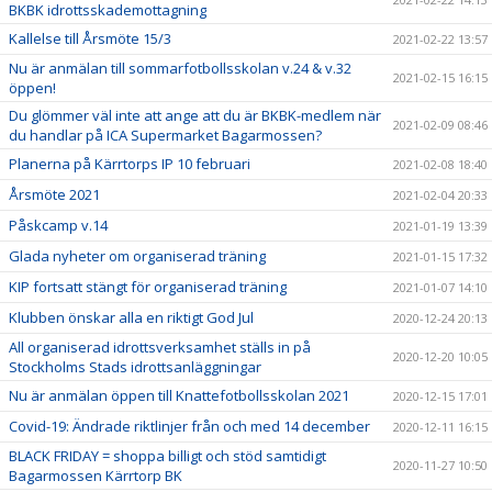
BKBK idrottsskademottagning
Kallelse till Årsmöte 15/3
2021-02-22 13:57
Nu är anmälan till sommarfotbollsskolan v.24 & v.32
2021-02-15 16:15
öppen!
Du glömmer väl inte att ange att du är BKBK-medlem när
2021-02-09 08:46
du handlar på ICA Supermarket Bagarmossen?
Planerna på Kärrtorps IP 10 februari
2021-02-08 18:40
Årsmöte 2021
2021-02-04 20:33
Påskcamp v.14
2021-01-19 13:39
Glada nyheter om organiserad träning
2021-01-15 17:32
KIP fortsatt stängt för organiserad träning
2021-01-07 14:10
Klubben önskar alla en riktigt God Jul
2020-12-24 20:13
All organiserad idrottsverksamhet ställs in på
2020-12-20 10:05
Stockholms Stads idrottsanläggningar
Nu är anmälan öppen till Knattefotbollsskolan 2021
2020-12-15 17:01
Covid-19: Ändrade riktlinjer från och med 14 december
2020-12-11 16:15
BLACK FRIDAY = shoppa billigt och stöd samtidigt
2020-11-27 10:50
Bagarmossen Kärrtorp BK