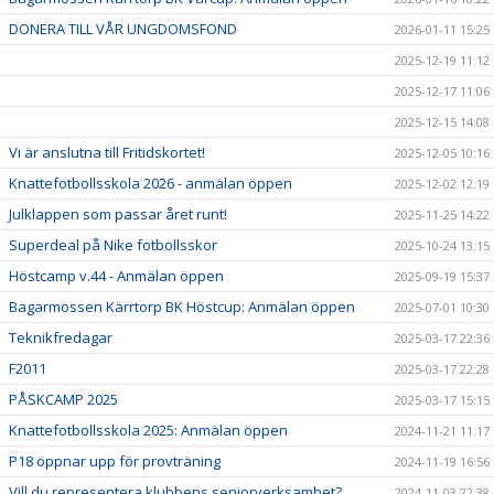
DONERA TILL VÅR UNGDOMSFOND
2026-01-11 15:25
2025-12-19 11:12
2025-12-17 11:06
2025-12-15 14:08
Vi är anslutna till Fritidskortet!
2025-12-05 10:16
Knattefotbollsskola 2026 - anmälan öppen
2025-12-02 12:19
Julklappen som passar året runt!
2025-11-25 14:22
Superdeal på Nike fotbollsskor
2025-10-24 13:15
Höstcamp v.44 - Anmälan öppen
2025-09-19 15:37
Bagarmossen Kärrtorp BK Höstcup: Anmälan öppen
2025-07-01 10:30
Teknikfredagar
2025-03-17 22:36
F2011
2025-03-17 22:28
PÅSKCAMP 2025
2025-03-17 15:15
Knattefotbollsskola 2025: Anmälan öppen
2024-11-21 11:17
P18 öppnar upp för provträning
2024-11-19 16:56
Vill du representera klubbens seniorverksamhet?
2024-11-03 22:38