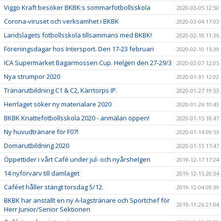
Viggo Kraft besöker BKBK:s sommarfotbollsskola
2020-03-05 12:50
Corona-viruset och verksamhet i BKBK
2020-03-04 17:03
Landslagets fotbollsskola tillsammans med BKBK!
2020-02-18 11:36
Föreningsdagar hos Intersport. Den 17-23 februari
2020-02-10 15:39
ICA Supermarket Bagarmossen Cup. Helgen den 27-29/3
2020-02-07 12:05
Nya strumpor 2020
2020-01-31 12:02
Tränarutbildning C1 & C2, Kärrtorps IP.
2020-01-27 19:53
Herrlaget söker ny materialare 2020
2020-01-26 10:43
BKBK Knattefotbollsskola 2020 - anmälan öppen!
2020-01-15 18:47
Ny huvudtränare för F07!
2020-01-14 09:53
Domarutbildning 2020
2020-01-13 17:47
Öppettider i vårt Café under jul- och nyårshelgen
2019-12-17 17:24
14 nyförvärv till damlaget
2019-12-15 20:34
Caféet håller stängt torsdag 5/12.
2019-12-04 09:39
BKBK har anställt en ny A-lagstränare och Sportchef för
2019-11-26 21:04
Herr Junior/Senior Sektionen