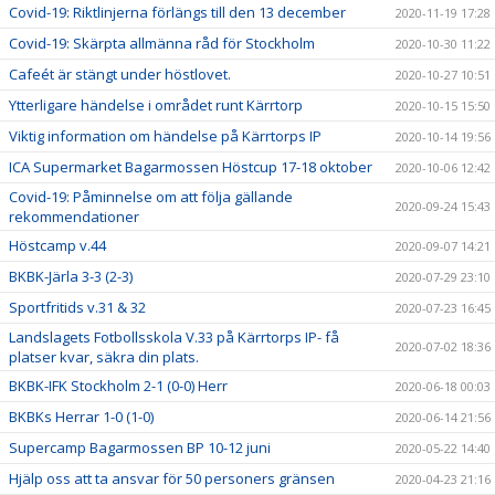
Covid-19: Riktlinjerna förlängs till den 13 december
2020-11-19 17:28
Covid-19: Skärpta allmänna råd för Stockholm
2020-10-30 11:22
Cafeét är stängt under höstlovet.
2020-10-27 10:51
Ytterligare händelse i området runt Kärrtorp
2020-10-15 15:50
Viktig information om händelse på Kärrtorps IP
2020-10-14 19:56
ICA Supermarket Bagarmossen Höstcup 17-18 oktober
2020-10-06 12:42
Covid-19: Påminnelse om att följa gällande
2020-09-24 15:43
rekommendationer
Höstcamp v.44
2020-09-07 14:21
BKBK-Järla 3-3 (2-3)
2020-07-29 23:10
Sportfritids v.31 & 32
2020-07-23 16:45
Landslagets Fotbollsskola V.33 på Kärrtorps IP- få
2020-07-02 18:36
platser kvar, säkra din plats.
BKBK-IFK Stockholm 2-1 (0-0) Herr
2020-06-18 00:03
BKBKs Herrar 1-0 (1-0)
2020-06-14 21:56
Supercamp Bagarmossen BP 10-12 juni
2020-05-22 14:40
Hjälp oss att ta ansvar för 50 personers gränsen
2020-04-23 21:16