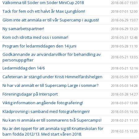
Välkomna till Söder om Söder MiniCup 2018
2018-08-07 15:01
Tack för fem och ett halvt år Max Ljungblom!
2018-07-01 12:00
Glöm inte att anmäla er till vår Supercamp i augusti!
2018-06-29 15:07
Ny samarbetspartner!
2018-06-29 13:23
Kom och idrotta med oss i sommar!
2018-05-31 12:48
Program för ledarmiddagen den 14 juni
2018-05-28 11:10
Godkännande av användarvillkor för behandling av
2018-05-21 13:05
personuppgifter
Ledarmiddag den 14/6
2018-05-21 12:16
Cafeterian är stängd under Kristi Himmelfärdshelgen
2018-05-09 10:07
Ni har väl anmält er till Supercamp Large i sommar?
2018-05-03 14:28
Föreningsdagar på Intersport
2018-03-28 14:27
Viktig information angående fotografering!
2018-03-07 13:08
Klädprovning i samband med fotograferingen!
2018-03-05 16:55
Nu kan ni anmäla er till sommarens två Supercamps!
2018-02-21 11:37
Nu är det öppet för att anmäla sig till Knatteskolan för
2018-02-15 13:20
barn födda 2012/13. Med start våren 2018.