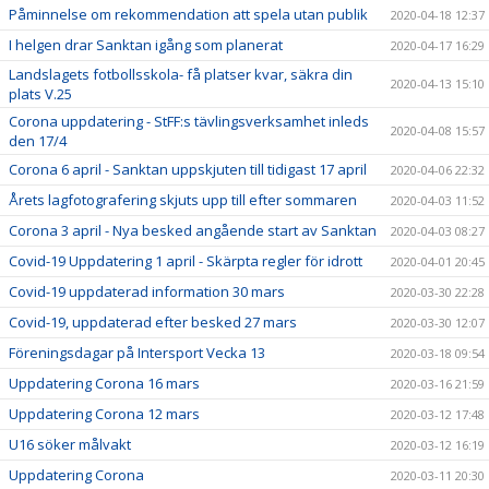
Påminnelse om rekommendation att spela utan publik
2020-04-18 12:37
I helgen drar Sanktan igång som planerat
2020-04-17 16:29
Landslagets fotbollsskola- få platser kvar, säkra din
2020-04-13 15:10
plats V.25
Corona uppdatering - StFF:s tävlingsverksamhet inleds
2020-04-08 15:57
den 17/4
Corona 6 april - Sanktan uppskjuten till tidigast 17 april
2020-04-06 22:32
Årets lagfotografering skjuts upp till efter sommaren
2020-04-03 11:52
Corona 3 april - Nya besked angående start av Sanktan
2020-04-03 08:27
Covid-19 Uppdatering 1 april - Skärpta regler för idrott
2020-04-01 20:45
Covid-19 uppdaterad information 30 mars
2020-03-30 22:28
Covid-19, uppdaterad efter besked 27 mars
2020-03-30 12:07
Föreningsdagar på Intersport Vecka 13
2020-03-18 09:54
Uppdatering Corona 16 mars
2020-03-16 21:59
Uppdatering Corona 12 mars
2020-03-12 17:48
U16 söker målvakt
2020-03-12 16:19
Uppdatering Corona
2020-03-11 20:30