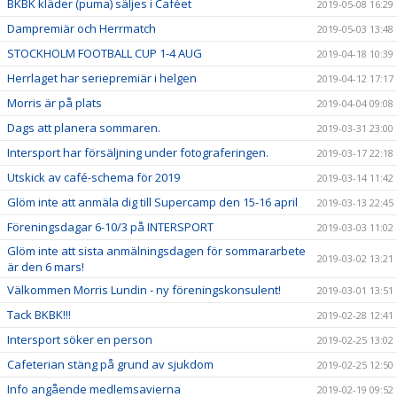
BKBK kläder (puma) säljes i Caféet
2019-05-08 16:29
Dampremiär och Herrmatch
2019-05-03 13:48
STOCKHOLM FOOTBALL CUP 1-4 AUG
2019-04-18 10:39
Herrlaget har seriepremiär i helgen
2019-04-12 17:17
Morris är på plats
2019-04-04 09:08
Dags att planera sommaren.
2019-03-31 23:00
Intersport har försäljning under fotograferingen.
2019-03-17 22:18
Utskick av café-schema för 2019
2019-03-14 11:42
Glöm inte att anmäla dig till Supercamp den 15-16 april
2019-03-13 22:45
Föreningsdagar 6-10/3 på INTERSPORT
2019-03-03 11:02
Glöm inte att sista anmälningsdagen för sommararbete
2019-03-02 13:21
är den 6 mars!
Välkommen Morris Lundin - ny föreningskonsulent!
2019-03-01 13:51
Tack BKBK!!!
2019-02-28 12:41
Intersport söker en person
2019-02-25 13:02
Cafeterian stäng på grund av sjukdom
2019-02-25 12:50
Info angående medlemsavierna
2019-02-19 09:52