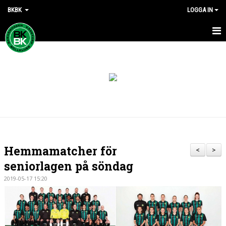
BKBK
LOGGA IN
HEM
NYHETER
DOKUMENT
KONTAKT
Hemmamatcher för
<
>
seniorlagen på söndag
2019-05-17 15:20