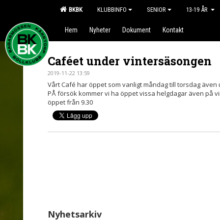
BKBK
KLUBBINFO
SENIOR
13-19 ÅR
Hem
Nyheter
Dokument
Kontakt
Caféet under vintersäsongen
2019-11-22 13:59
Vårt Café har öppet som vanligt måndag till torsdag även
PÅ försök kommer vi ha öppet vissa helgdagar även på vi
öppet från 9.30
Nyhetsarkiv