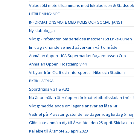
Välbesökt möte tillsammans med lokalpolisen & Stadsdel
UTBILDNING: NPF
INFORMATIONSMÖTE MED POLIS OCH SOCIALTJÄNST
Ny klubblogga!
Viktigt - Infomöten om serielösa matcher i S:t Eriks-Cupen
En tragisk händelse med påverkan i vårt område
Anmälan öppen - ICA Supermarket Bagarmossen Cup
Anmälan Öppen! Höstcamp v.44
Vi byter från Craft och Intersport till Nike och Stadium!
BKBK I AFRIKA
Sportfritids v.31 & v.32
Nu är anmälan åter öppen för knattefotbollsskolan i höst!
Viktigt meddelande om lagens ansvar att låsa KIP
Vattnet på IP avstängt stor del av dagen idag lördag 6 maj
Glöm inte anmäla dig till Årsmötet den 25 april. Skicka din
Kallelse till Årsmöte 25 april 2023