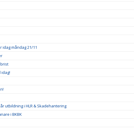
ner idag måndag 21/11
er
brist
l idag!
n!
 vår utbildning i HLR & Skadehantering
ränare i BKBK