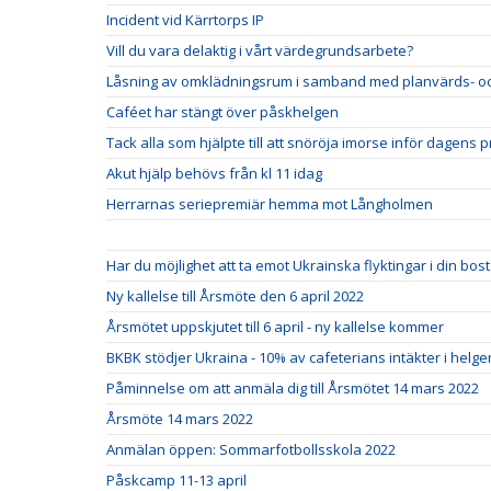
Incident vid Kärrtorps IP
Vill du vara delaktig i vårt värdegrundsarbete?
Låsning av omklädningsrum i samband med planvärds- oc
Caféet har stängt över påskhelgen
Tack alla som hjälpte till att snöröja imorse inför dagens p
Akut hjälp behövs från kl 11 idag
Herrarnas seriepremiär hemma mot Långholmen
Har du möjlighet att ta emot Ukrainska flyktingar i din bo
Ny kallelse till Årsmöte den 6 april 2022
Årsmötet uppskjutet till 6 april - ny kallelse kommer
BKBK stödjer Ukraina - 10% av cafeterians intäkter i helgen 
Påminnelse om att anmäla dig till Årsmötet 14 mars 2022
Årsmöte 14 mars 2022
Anmälan öppen: Sommarfotbollsskola 2022
Påskcamp 11-13 april