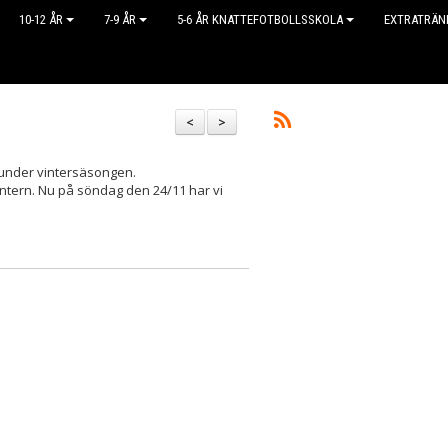
10-12 ÅR
7-9 ÅR
5-6 ÅR KNATTEFOTBOLLSSKOLA
EXTRATRÄN
<
>
 under vintersäsongen.
ntern. Nu på söndag den 24/11 har vi