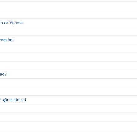
h cafétjänst
remiär !
stad?
går till Unicef