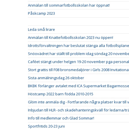
Anmälan till sommarfotbollsskolan har öppnat!
Påskcamp 2023
Leda små lirare
Anmälan till Knattefotbollsskolan 2023 nu öppen!
Idrottsförvaltningen har beslutat stänga alla fotbollspla
Snöovädret har ställt till problem idag söndag 20 novemb
Caféet stängt under helgen 19-20 november pga personal
Stort grattis till F08 bronsmedaljörer i Girls 2008 Invitationa
Sista anmälningsdag 26 oktober
BKBK förlänger avtalet med ICA Supermarket Bagarmosse
Höstcamp 2022 barn födda 2010-2015
Glöm inte anmäla dig - Fortfarande några platser kvar till
Inbjudan till HLR- och skadehanteringskväll för ledarna/t
Info till medlemmar och Glad Sommar!
Sportfritids 20-23 juni