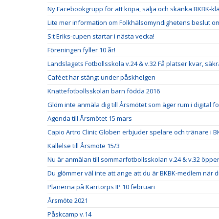
Ny Facebookgrupp för att köpa, sälja och skänka BKBK-klä
Lite mer information om Folkhälsomyndighetens beslut om 
S:t Eriks-cupen startar i nästa vecka!
Föreningen fyller 10 år!
Landslagets Fotbollsskola v.24 & v.32 Få platser kvar, säkra
Caféet har stängt under påskhelgen
Knattefotbollsskolan barn födda 2016
Glöm inte anmäla dig till Årsmötet som äger rum i digital f
Agenda till Årsmötet 15 mars
Capio Artro Clinic Globen erbjuder spelare och tränare i
Kallelse till Årsmöte 15/3
Nu är anmälan till sommarfotbollsskolan v.24 & v.32 öppe
Du glömmer väl inte att ange att du är BKBK-medlem när
Planerna på Kärrtorps IP 10 februari
Årsmöte 2021
Påskcamp v.14