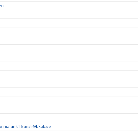
en
 anmälan till kansli@bkbk.se