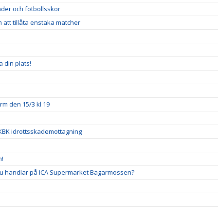
der och fotbollsskor
att tillåta enstaka matcher
 din plats!
orm den 15/3 kl 19
 BKBK idrottsskademottagning
n!
 du handlar på ICA Supermarket Bagarmossen?