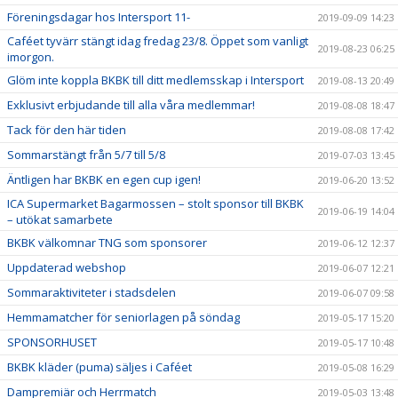
Föreningsdagar hos Intersport 11-
2019-09-09 14:23
Caféet tyvärr stängt idag fredag 23/8. Öppet som vanligt
2019-08-23 06:25
imorgon.
Glöm inte koppla BKBK till ditt medlemsskap i Intersport
2019-08-13 20:49
Exklusivt erbjudande till alla våra medlemmar!
2019-08-08 18:47
Tack för den här tiden
2019-08-08 17:42
Sommarstängt från 5/7 till 5/8
2019-07-03 13:45
Äntligen har BKBK en egen cup igen!
2019-06-20 13:52
ICA Supermarket Bagarmossen – stolt sponsor till BKBK
2019-06-19 14:04
– utökat samarbete
BKBK välkomnar TNG som sponsorer
2019-06-12 12:37
Uppdaterad webshop
2019-06-07 12:21
Sommaraktiviteter i stadsdelen
2019-06-07 09:58
Hemmamatcher för seniorlagen på söndag
2019-05-17 15:20
SPONSORHUSET
2019-05-17 10:48
BKBK kläder (puma) säljes i Caféet
2019-05-08 16:29
Dampremiär och Herrmatch
2019-05-03 13:48