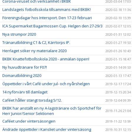
Corona-viruset och verksamhet i BKBK
2020-03-04 17:03
Landslagets fotbollsskola tillsammans med BKBK!
2020-02-18 11:36
Föreningsdagar hos Intersport. Den 17-23 februari
2020-02-10 15:39
ICA Supermarket Bagarmossen Cup. Helgen den 27-29/3
2020-02-07 12:05
Nya strumpor 2020
2020-01-31 12:02
Tränarutbildning C1 & C2, Kärrtorps IP.
2020-01-27 19:53
Herrlaget söker ny materialare 2020
2020-01-26 10:43
BKBK Knattefotbollsskola 2020 - anmälan öppen!
2020-01-15 18:47
Ny huvudtränare för F07!
2020-01-14 09:53
Domarutbildning 2020
2020-01-13 17:47
Öppettider i vårt Café under jul- och nyårshelgen
2019-12-17 17:24
14 nyförvärv till damlaget
2019-12-15 20:34
Caféet håller stängt torsdag 5/12.
2019-12-04 09:39
BKBK har anställt en ny A-lagstränare och Sportchef för
2019-11-26 21:04
Herr Junior/Senior Sektionen
Caféet under vintersäsongen
2019-11-22 13:59
Ändrade öppettider i Kansliet under vintersäsong
2019-10-31 12:15