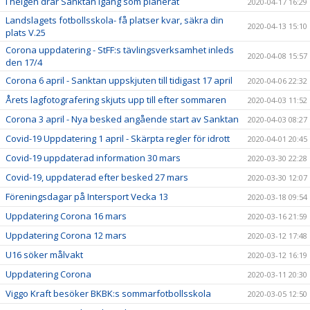
I helgen drar Sanktan igång som planerat
2020-04-17 16:29
Landslagets fotbollsskola- få platser kvar, säkra din
2020-04-13 15:10
plats V.25
Corona uppdatering - StFF:s tävlingsverksamhet inleds
2020-04-08 15:57
den 17/4
Corona 6 april - Sanktan uppskjuten till tidigast 17 april
2020-04-06 22:32
Årets lagfotografering skjuts upp till efter sommaren
2020-04-03 11:52
Corona 3 april - Nya besked angående start av Sanktan
2020-04-03 08:27
Covid-19 Uppdatering 1 april - Skärpta regler för idrott
2020-04-01 20:45
Covid-19 uppdaterad information 30 mars
2020-03-30 22:28
Covid-19, uppdaterad efter besked 27 mars
2020-03-30 12:07
Föreningsdagar på Intersport Vecka 13
2020-03-18 09:54
Uppdatering Corona 16 mars
2020-03-16 21:59
Uppdatering Corona 12 mars
2020-03-12 17:48
U16 söker målvakt
2020-03-12 16:19
Uppdatering Corona
2020-03-11 20:30
Viggo Kraft besöker BKBK:s sommarfotbollsskola
2020-03-05 12:50