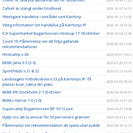
Covid-19: Skärpta allmänna råd för Stockholm
2020-10-30 11:22
Cafeét är stängt under höstlovet.
2020-10-27 10:51
Ytterligare händelse i området runt Kärrtorp
2020-10-15 15:50
Viktig information om händelse på Kärrtorps IP
2020-10-14 19:56
ICA Supermarket Bagarmossen Höstcup 17-18 oktober
2020-10-06 12:42
Covid-19: Påminnelse om att följa gällande
2020-09-24 15:43
rekommendationer
Höstcamp v.44
2020-09-07 14:21
BKBK-Järla 3-3 (2-3)
2020-07-29 23:10
Sportfritids v.31 & 32
2020-07-23 16:45
Landslagets Fotbollsskola V.33 på Kärrtorps IP- få
2020-07-02 18:36
platser kvar, säkra din plats.
BKBK-IFK Stockholm 2-1 (0-0) Herr
2020-06-18 00:03
BKBKs Herrar 1-0 (1-0)
2020-06-14 21:56
Supercamp Bagarmossen BP 10-12 juni
2020-05-22 14:40
Hjälp oss att ta ansvar för 50 personers gränsen
2020-04-23 21:16
Påminnelse om rekommendation att spela utan publik
2020-04-18 12:37