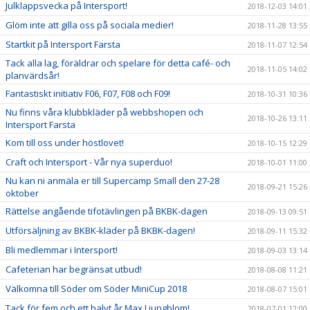
Julklappsvecka på Intersport!
2018-12-03 14:01
Glöm inte att gilla oss på sociala medier!
2018-11-28 13:55
Startkit på Intersport Farsta
2018-11-07 12:54
Tack alla lag, föräldrar och spelare för detta café- och
2018-11-05 14:02
planvärdsår!
Fantastiskt initiativ F06, F07, F08 och F09!
2018-10-31 10:36
Nu finns våra klubbkläder på webbshopen och
2018-10-26 13:11
Intersport Farsta
Kom till oss under höstlovet!
2018-10-15 12:29
Craft och Intersport - Vår nya superduo!
2018-10-01 11:00
Nu kan ni anmäla er till Supercamp Small den 27-28
2018-09-21 15:26
oktober
Rättelse angående tifotävlingen på BKBK-dagen
2018-09-13 09:51
Utförsäljning av BKBK-kläder på BKBK-dagen!
2018-09-11 15:32
Bli medlemmar i Intersport!
2018-09-03 13:14
Cafeterian har begränsat utbud!
2018-08-08 11:21
Välkomna till Söder om Söder MiniCup 2018
2018-08-07 15:01
Tack för fem och ett halvt år Max Ljungblom!
2018-07-01 12:00