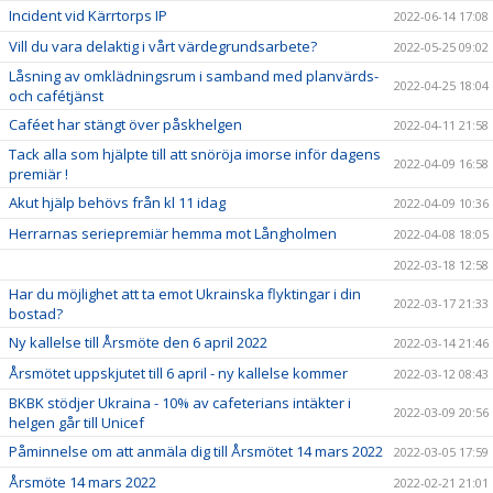
Incident vid Kärrtorps IP
2022-06-14 17:08
Vill du vara delaktig i vårt värdegrundsarbete?
2022-05-25 09:02
Låsning av omklädningsrum i samband med planvärds-
2022-04-25 18:04
och cafétjänst
Caféet har stängt över påskhelgen
2022-04-11 21:58
Tack alla som hjälpte till att snöröja imorse inför dagens
2022-04-09 16:58
premiär !
Akut hjälp behövs från kl 11 idag
2022-04-09 10:36
Herrarnas seriepremiär hemma mot Långholmen
2022-04-08 18:05
2022-03-18 12:58
Har du möjlighet att ta emot Ukrainska flyktingar i din
2022-03-17 21:33
bostad?
Ny kallelse till Årsmöte den 6 april 2022
2022-03-14 21:46
Årsmötet uppskjutet till 6 april - ny kallelse kommer
2022-03-12 08:43
BKBK stödjer Ukraina - 10% av cafeterians intäkter i
2022-03-09 20:56
helgen går till Unicef
Påminnelse om att anmäla dig till Årsmötet 14 mars 2022
2022-03-05 17:59
Årsmöte 14 mars 2022
2022-02-21 21:01