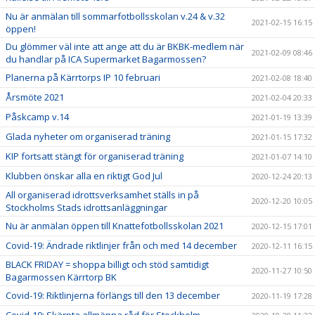
Nu är anmälan till sommarfotbollsskolan v.24 & v.32
2021-02-15 16:15
öppen!
Du glömmer väl inte att ange att du är BKBK-medlem när
2021-02-09 08:46
du handlar på ICA Supermarket Bagarmossen?
Planerna på Kärrtorps IP 10 februari
2021-02-08 18:40
Årsmöte 2021
2021-02-04 20:33
Påskcamp v.14
2021-01-19 13:39
Glada nyheter om organiserad träning
2021-01-15 17:32
KIP fortsatt stängt för organiserad träning
2021-01-07 14:10
Klubben önskar alla en riktigt God Jul
2020-12-24 20:13
All organiserad idrottsverksamhet ställs in på
2020-12-20 10:05
Stockholms Stads idrottsanläggningar
Nu är anmälan öppen till Knattefotbollsskolan 2021
2020-12-15 17:01
Covid-19: Ändrade riktlinjer från och med 14 december
2020-12-11 16:15
BLACK FRIDAY = shoppa billigt och stöd samtidigt
2020-11-27 10:50
Bagarmossen Kärrtorp BK
Covid-19: Riktlinjerna förlängs till den 13 december
2020-11-19 17:28