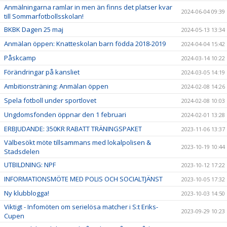
Anmälningarna ramlar in men än finns det platser kvar
2024-06-04 09:39
till Sommarfotbollsskolan!
BKBK Dagen 25 maj
2024-05-13 13:34
Anmälan öppen: Knatteskolan barn födda 2018-2019
2024-04-04 15:42
Påskcamp
2024-03-14 10:22
Förändringar på kansliet
2024-03-05 14:19
Ambitionsträning: Anmälan öppen
2024-02-08 14:26
Spela fotboll under sportlovet
2024-02-08 10:03
Ungdomsfonden öppnar den 1 februari
2024-02-01 13:28
ERBJUDANDE: 350KR RABATT TRÄNINGSPAKET
2023-11-06 13:37
Välbesökt möte tillsammans med lokalpolisen &
2023-10-19 10:44
Stadsdelen
UTBILDNING: NPF
2023-10-12 17:22
INFORMATIONSMÖTE MED POLIS OCH SOCIALTJÄNST
2023-10-05 17:32
Ny klubblogga!
2023-10-03 14:50
Viktigt - Infomöten om serielösa matcher i S:t Eriks-
2023-09-29 10:23
Cupen