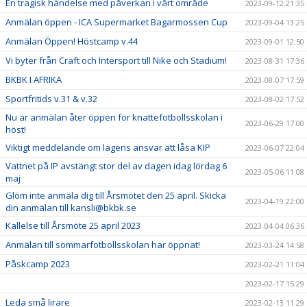
En tragisk händelse med påverkan i vårt område
2023-09-12 21:35
Anmälan öppen - ICA Supermarket Bagarmossen Cup
2023-09-04 13:25
Anmälan Öppen! Höstcamp v.44
2023-09-01 12:50
Vi byter från Craft och Intersport till Nike och Stadium!
2023-08-31 17:36
BKBK I AFRIKA
2023-08-07 17:59
Sportfritids v.31 & v.32
2023-08-02 17:52
Nu är anmälan åter öppen för knattefotbollsskolan i
2023-06-29 17:00
höst!
Viktigt meddelande om lagens ansvar att låsa KIP
2023-06-07 22:04
Vattnet på IP avstängt stor del av dagen idag lördag 6
2023-05-06 11:08
maj
Glöm inte anmäla dig till Årsmötet den 25 april. Skicka
2023-04-19 22:00
din anmälan till kansli@bkbk.se
Kallelse till Årsmöte 25 april 2023
2023-04-04 06:36
Anmälan till sommarfotbollsskolan har öppnat!
2023-03-24 14:58
Påskcamp 2023
2023-02-21 11:04
2023-02-17 15:29
Leda små lirare
2023-02-13 11:29