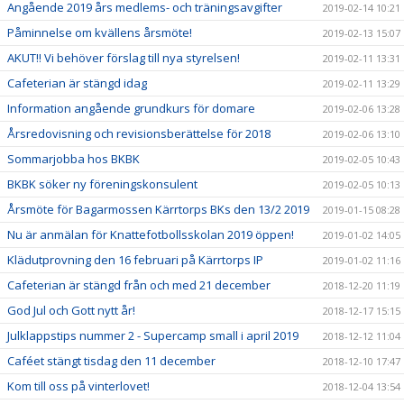
Angående 2019 års medlems- och träningsavgifter
2019-02-14 10:21
Påminnelse om kvällens årsmöte!
2019-02-13 15:07
AKUT!! Vi behöver förslag till nya styrelsen!
2019-02-11 13:31
Cafeterian är stängd idag
2019-02-11 13:29
Information angående grundkurs för domare
2019-02-06 13:28
Årsredovisning och revisionsberättelse för 2018
2019-02-06 13:10
Sommarjobba hos BKBK
2019-02-05 10:43
BKBK söker ny föreningskonsulent
2019-02-05 10:13
Årsmöte för Bagarmossen Kärrtorps BKs den 13/2 2019
2019-01-15 08:28
Nu är anmälan för Knattefotbollsskolan 2019 öppen!
2019-01-02 14:05
Klädutprovning den 16 februari på Kärrtorps IP
2019-01-02 11:16
Cafeterian är stängd från och med 21 december
2018-12-20 11:19
God Jul och Gott nytt år!
2018-12-17 15:15
Julklappstips nummer 2 - Supercamp small i april 2019
2018-12-12 11:04
Caféet stängt tisdag den 11 december
2018-12-10 17:47
Kom till oss på vinterlovet!
2018-12-04 13:54