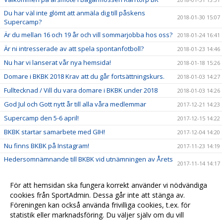
Du har väl inte glömt att anmäla dig till påskens
2018-01-30 15:07
Supercamp?
Är du mellan 16 och 19 år och vill sommarjobba hos oss?
2018-01-24 16:41
Är ni intresserade av att spela spontanfotboll?
2018-01-23 14:46
Nu har vi lanserat vår nya hemsida!
2018-01-18 15:26
Domare i BKBK 2018 Krav att du går fortsättningskurs.
2018-01-03 14:27
Fulltecknad / Vill du vara domare i BKBK under 2018
2018-01-03 14:26
God Jul och Gott nytt år till alla våra medlemmar
2017-12-21 14:23
Supercamp den 5-6 april!
2017-12-15 14:22
BKBK startar samarbete med GIH!
2017-12-04 14:20
Nu finns BKBK på Instagram!
2017-11-23 14:19
Hedersomnämnande till BKBK vid utnämningen av Årets
2017-11-14 14:17
barn- och ungdomsförening
Ny stödlinje för idrottsledare
2017-11-14 14:15
För att hemsidan ska fungera korrekt använder vi nödvändiga
cookies från SportAdmin. Dessa går inte att stänga av.
Grattis vårt kära damlag till avancemanget!
2017-11-07 14:03
Föreningen kan också använda frivilliga cookies, t.ex. för
Träningscup i strålande höstsol
2017-10-26 15:11
statistik eller marknadsföring. Du väljer själv om du vill