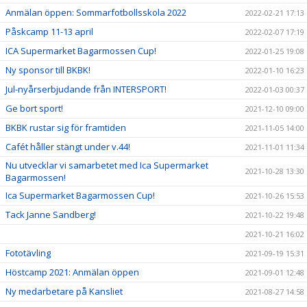
Anmälan öppen: Sommarfotbollsskola 2022
2022-02-21 17:13
Påskcamp 11-13 april
2022-02-07 17:19
ICA Supermarket Bagarmossen Cup!
2022-01-25 19:08
Ny sponsor till BKBK!
2022-01-10 16:23
Jul-nyårserbjudande från INTERSPORT!
2022-01-03 00:37
Ge bort sport!
2021-12-10 09:00
BKBK rustar sig för framtiden
2021-11-05 14:00
Cafét håller stängt under v.44!
2021-11-01 11:34
Nu utvecklar vi samarbetet med Ica Supermarket
2021-10-28 13:30
Bagarmossen!
Ica Supermarket Bagarmossen Cup!
2021-10-26 15:53
Tack Janne Sandberg!
2021-10-22 19:48
2021-10-21 16:02
Fototävling
2021-09-19 15:31
Höstcamp 2021: Anmälan öppen
2021-09-01 12:48
Ny medarbetare på Kansliet
2021-08-27 14:58