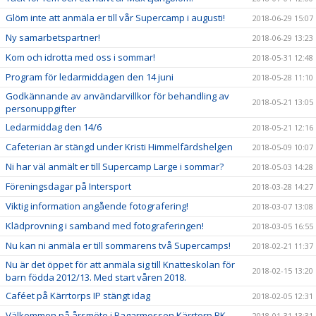
Glöm inte att anmäla er till vår Supercamp i augusti!
2018-06-29 15:07
Ny samarbetspartner!
2018-06-29 13:23
Kom och idrotta med oss i sommar!
2018-05-31 12:48
Program för ledarmiddagen den 14 juni
2018-05-28 11:10
Godkännande av användarvillkor för behandling av
2018-05-21 13:05
personuppgifter
Ledarmiddag den 14/6
2018-05-21 12:16
Cafeterian är stängd under Kristi Himmelfärdshelgen
2018-05-09 10:07
Ni har väl anmält er till Supercamp Large i sommar?
2018-05-03 14:28
Föreningsdagar på Intersport
2018-03-28 14:27
Viktig information angående fotografering!
2018-03-07 13:08
Klädprovning i samband med fotograferingen!
2018-03-05 16:55
Nu kan ni anmäla er till sommarens två Supercamps!
2018-02-21 11:37
Nu är det öppet för att anmäla sig till Knatteskolan för
2018-02-15 13:20
barn födda 2012/13. Med start våren 2018.
Caféet på Kärrtorps IP stängt idag
2018-02-05 12:31
Välkommen på årsmöte i Bagarmossen Kärrtorp BK
2018-01-31 13:31