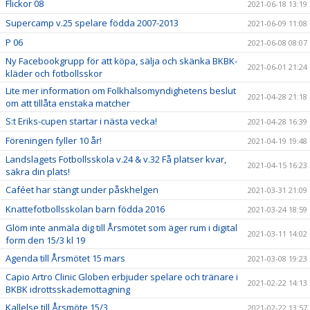
Flickor 08
2021-06-18 13:19
Supercamp v.25 spelare födda 2007-2013
2021-06-09 11:08
P 06
2021-06-08 08:07
Ny Facebookgrupp för att köpa, sälja och skänka BKBK-
2021-06-01 21:24
kläder och fotbollsskor
Lite mer information om Folkhälsomyndighetens beslut
2021-04-28 21:18
om att tillåta enstaka matcher
S:t Eriks-cupen startar i nästa vecka!
2021-04-28 16:39
Föreningen fyller 10 år!
2021-04-19 19:48
Landslagets Fotbollsskola v.24 & v.32 Få platser kvar,
2021-04-15 16:23
säkra din plats!
Caféet har stängt under påskhelgen
2021-03-31 21:09
Knattefotbollsskolan barn födda 2016
2021-03-24 18:59
Glöm inte anmäla dig till Årsmötet som äger rum i digital
2021-03-11 14:02
form den 15/3 kl 19
Agenda till Årsmötet 15 mars
2021-03-08 19:23
Capio Artro Clinic Globen erbjuder spelare och tränare i
2021-02-22 14:13
BKBK idrottsskademottagning
Kallelse till Årsmöte 15/3
2021-02-22 13:57