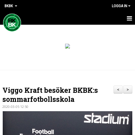
BKBK
LOGGA IN
HEM
NYHETER
DOKUMENT
KONTAKT
Viggo Kraft besöker BKBK:s
<
>
sommarfotbollsskola
2020-03-05 12:50