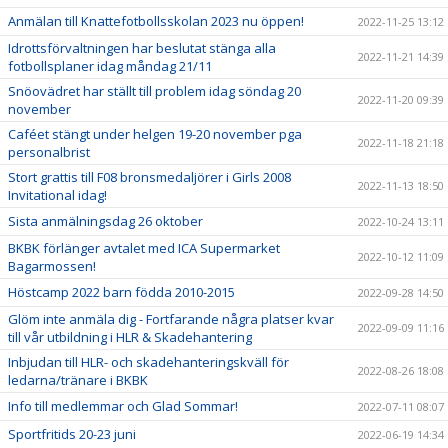
Anmälan till Knattefotbollsskolan 2023 nu öppen!
2022-11-25 13:12
Idrottsförvaltningen har beslutat stänga alla
2022-11-21 14:39
fotbollsplaner idag måndag 21/11
Snöovädret har ställt till problem idag söndag 20
2022-11-20 09:39
november
Caféet stängt under helgen 19-20 november pga
2022-11-18 21:18
personalbrist
Stort grattis till F08 bronsmedaljörer i Girls 2008
2022-11-13 18:50
Invitational idag!
Sista anmälningsdag 26 oktober
2022-10-24 13:11
BKBK förlänger avtalet med ICA Supermarket
2022-10-12 11:09
Bagarmossen!
Höstcamp 2022 barn födda 2010-2015
2022-09-28 14:50
Glöm inte anmäla dig - Fortfarande några platser kvar
2022-09-09 11:16
till vår utbildning i HLR & Skadehantering
Inbjudan till HLR- och skadehanteringskväll för
2022-08-26 18:08
ledarna/tränare i BKBK
Info till medlemmar och Glad Sommar!
2022-07-11 08:07
Sportfritids 20-23 juni
2022-06-19 14:34