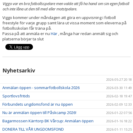
Viggo var en bra fotbollsspelare men valde att få ha hand om sin egen fotboll
och inte låna ut den till med eller motstpelare.
Viggo kommer under måndagen att göra en uppvisning i fotboll
freestyle för varje grupp samt lära ut vissa moment som eleverna på
fotbollsskolan får träna på.
Passa på att anmäla er nu
Här
, många har redan anmält sig och
platserna börjar ta slut
Nyhetsarkiv
2026-05-27 20:18
Anmälan öppen - sommarfotbollskola 2026
2026-03-30 11:49
Sportlovsfritids
2026-02-18 19:47
Förbundets ungdomsfond är nu öppen
2026-02-09 12:33
Nu är anmälan öppen till Påskcamp 2026!
2026-01-22 07:56
Bagarmossen Kärrtorp BK Vårcup: Anmälan öppen
2026-01-16 18:22
DONERA TILL VÅR UNGDOMSFOND
2026-01-11 15:25