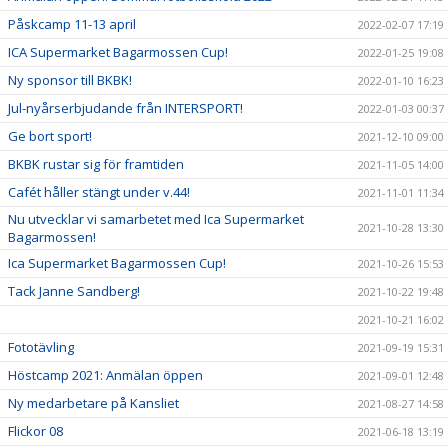
Påskcamp 11-13 april
2022-02-07 17:19
ICA Supermarket Bagarmossen Cup!
2022-01-25 19:08
Ny sponsor till BKBK!
2022-01-10 16:23
Jul-nyårserbjudande från INTERSPORT!
2022-01-03 00:37
Ge bort sport!
2021-12-10 09:00
BKBK rustar sig för framtiden
2021-11-05 14:00
Cafét håller stängt under v.44!
2021-11-01 11:34
Nu utvecklar vi samarbetet med Ica Supermarket
2021-10-28 13:30
Bagarmossen!
Ica Supermarket Bagarmossen Cup!
2021-10-26 15:53
Tack Janne Sandberg!
2021-10-22 19:48
2021-10-21 16:02
Fototävling
2021-09-19 15:31
Höstcamp 2021: Anmälan öppen
2021-09-01 12:48
Ny medarbetare på Kansliet
2021-08-27 14:58
Flickor 08
2021-06-18 13:19