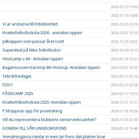
2025-12-17 11:06
2025-12-15 14:08
Vi är anslutna till Fritidskortet!
2025-12-05 10:16
Knattefotbollsskola 2026 - anmälan öppen
2025-12-02 12:19
Julklappen som passar året runt!
2025-11-25 14:22
Superdeal på Nike fotbollsskor
2025-10-24 13:15
Höstcamp v.44 - Anmälan öppen
2025-09-19 15:37
Bagarmossen Kärrtorp BK Höstcup: Anmälan öppen
2025-07-01 10:30
Teknikfredagar
2025-03-17 22:36
F2011
2025-03-17 22:28
PÅSKCAMP 2025
2025-03-17 15:15
Knattefotbollsskola 2025: Anmälan öppen
2024-11-21 11:17
P18 öppnar upp för provträning
2024-11-19 16:56
Vill du representera klubbens seniorverksamhet?
2024-11-03 22:38
DONERA TILL VÅR UNGDOMSFOND
2024-09-12 14:48
Anmälningarna ramlar in men än finns det platser kvar