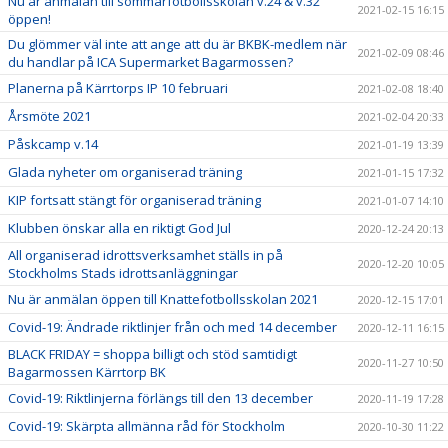
Nu är anmälan till sommarfotbollsskolan v.24 & v.32
2021-02-15 16:15
öppen!
Du glömmer väl inte att ange att du är BKBK-medlem när
2021-02-09 08:46
du handlar på ICA Supermarket Bagarmossen?
Planerna på Kärrtorps IP 10 februari
2021-02-08 18:40
Årsmöte 2021
2021-02-04 20:33
Påskcamp v.14
2021-01-19 13:39
Glada nyheter om organiserad träning
2021-01-15 17:32
KIP fortsatt stängt för organiserad träning
2021-01-07 14:10
Klubben önskar alla en riktigt God Jul
2020-12-24 20:13
All organiserad idrottsverksamhet ställs in på
2020-12-20 10:05
Stockholms Stads idrottsanläggningar
Nu är anmälan öppen till Knattefotbollsskolan 2021
2020-12-15 17:01
Covid-19: Ändrade riktlinjer från och med 14 december
2020-12-11 16:15
BLACK FRIDAY = shoppa billigt och stöd samtidigt
2020-11-27 10:50
Bagarmossen Kärrtorp BK
Covid-19: Riktlinjerna förlängs till den 13 december
2020-11-19 17:28
Covid-19: Skärpta allmänna råd för Stockholm
2020-10-30 11:22