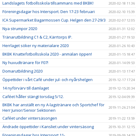
Landslagets fotbollsskola tillsammans med BKBK!
2020-02-18 11:36
Föreningsdagar hos Intersport. Den 17-23 februari
2020-02-10 15:39
ICA Supermarket Bagarmossen Cup. Helgen den 27-29/3
2020-02-07 12:05
Nya strumpor 2020
2020-01-31 12:02
Tränarutbildning C1 & C2, Kärrtorps IP.
2020-01-27 19:53
Herrlaget söker ny materialare 2020
2020-01-26 10:43
BKBK Knattefotbollsskola 2020 - anmälan öppen!
2020-01-15 18:47
Ny huvudtränare för F07!
2020-01-14 09:53
Domarutbildning 2020
2020-01-13 17:47
Öppettider i vårt Café under jul- och nyårshelgen
2019-12-17 17:24
14 nyförvärv till damlaget
2019-12-15 20:34
Caféet håller stängt torsdag 5/12.
2019-12-04 09:39
BKBK har anställt en ny A-lagstränare och Sportchef för
2019-11-26 21:04
Herr Junior/Senior Sektionen
Caféet under vintersäsongen
2019-11-22 13:59
Ändrade öppettider i Kansliet under vintersäsong
2019-10-31 12:15
Föreningsdagar hos Intersport 11-
2019-09-09 14:23