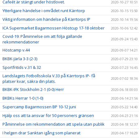
Cafeét är stängt under höstlovet.
2020-10-27 10:51
Ytterligare händelse i området runt Kärrtorp
2020-10-15 15:50
Viktig information om händelse på Kärrtorps IP
2020-10-14 19:56
ICA Supermarket Bagarmossen Höstcup 17-18 oktober
2020-10-06 12:42
Covid-19: Påminnelse om att följa gällande
2020-09-24 15:43
rekommendationer
Höstcamp v.44
2020-09-07 14:21
BKBK-Järla 3-3 (2-3)
2020-07-29 23:10
Sportfritids v.31 & 32
2020-07-23 16:45
Landslagets Fotbollsskola V.33 på Kärrtorps IP- få
2020-07-02 18:36
platser kvar, säkra din plats.
BKBK-IFK Stockholm 2-1 (0-0) Herr
2020-06-18 00:03
BKBKs Herrar 1-0 (1-0)
2020-06-14 21:56
Supercamp Bagarmossen BP 10-12 juni
2020-05-22 14:40
Hjälp oss att ta ansvar för 50 personers gränsen
2020-04-23 21:16
Påminnelse om rekommendation att spela utan publik
2020-04-18 12:37
I helgen drar Sanktan igång som planerat
2020-04-17 16:29