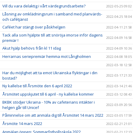
Vill du vara delaktig i vårt värdegrundsarbete?
2022-05-25 09:02
Låsning av omklädningsrum i samband med planvärds-
2022-04-25 18:04
och cafétjänst
Caféet har stängt över påskhelgen
2022-04-11 21:58
Tack alla som hjälpte till att snöröja imorse inför dagens
2022-04-09 16:58
premiär !
Akut hjälp behövs från kl 11 idag
2022-04-09 10:36
Herrarnas seriepremiär hemma mot Långholmen
2022-04-08 18:05
2022-03-18 12:58
Har du möjlighet att ta emot Ukrainska flyktingar i din
2022-03-17 21:33
bostad?
Ny kallelse till Årsmöte den 6 april 2022
2022-03-14 21:46
Årsmötet uppskjutet till 6 april - ny kallelse kommer
2022-03-12 08:43
BKBK stödjer Ukraina - 10% av cafeterians intäkter i
2022-03-09 20:56
helgen går till Unicef
Påminnelse om att anmäla dig till Årsmötet 14 mars 2022
2022-03-05 17:59
Årsmöte 14 mars 2022
2022-02-21 21:01
Anmälan öppen: Sommarfotbollsskola 2022
2022-02-21 17:13