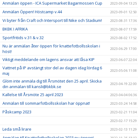
Anmälan öppen - ICA Supermarket Bagarmossen Cup
2023-09-04 13:25
Anmälan Öppen! Höstcamp v.44
2023-09-01 12:50
Vi byter från Craft och Intersport till Nike och Stadium!
2023-08-31 17:36
BKBK I AFRIKA
2023-08-07 17:59
Sportfritids v.31 & v.32
2023-08-02 17:52
Nu är anmälan åter öppen för knattefotbollsskolan i
2023-06-29 17:00
höst!
Viktigt meddelande om lagens ansvar att låsa KIP
2023-06-07 22:04
Vattnet på IP avstängt stor del av dagen idag lördag 6
2023-05-06 11:08
maj
Glöm inte anmäla dig till Årsmötet den 25 april. Skicka
2023-04-19 22:00
din anmälan till kansli@bkbk.se
Kallelse till Årsmöte 25 april 2023
2023-04-04 06:36
Anmälan till sommarfotbollsskolan har öppnat!
2023-03-24 14:58
Påskcamp 2023
2023-02-21 11:04
2023-02-17 15:29
Leda små lirare
2023-02-13 11:29
Anmälan till Knattefotbollsskolan 2023 nu öppen!
2022-11-25 13:12