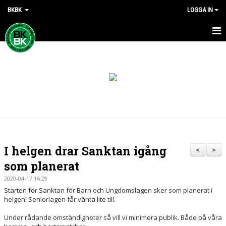
BKBK
LOGGA IN
HEM
NYHETER
DOKUMENT
KONTAKT
I helgen drar Sanktan igång
<
>
som planerat
2020-04-17 16:29
Starten för Sanktan för Barn och Ungdomslagen sker som planerat i
helgen! Seniorlagen får vänta lite till.
Under rådande omständigheter så vill vi minimera publik. Både på våra