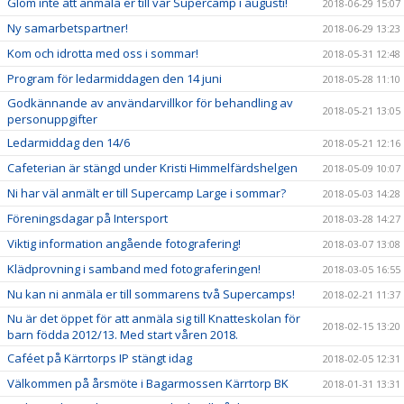
Glöm inte att anmäla er till vår Supercamp i augusti!
2018-06-29 15:07
Ny samarbetspartner!
2018-06-29 13:23
Kom och idrotta med oss i sommar!
2018-05-31 12:48
Program för ledarmiddagen den 14 juni
2018-05-28 11:10
Godkännande av användarvillkor för behandling av
2018-05-21 13:05
personuppgifter
Ledarmiddag den 14/6
2018-05-21 12:16
Cafeterian är stängd under Kristi Himmelfärdshelgen
2018-05-09 10:07
Ni har väl anmält er till Supercamp Large i sommar?
2018-05-03 14:28
Föreningsdagar på Intersport
2018-03-28 14:27
Viktig information angående fotografering!
2018-03-07 13:08
Klädprovning i samband med fotograferingen!
2018-03-05 16:55
Nu kan ni anmäla er till sommarens två Supercamps!
2018-02-21 11:37
Nu är det öppet för att anmäla sig till Knatteskolan för
2018-02-15 13:20
barn födda 2012/13. Med start våren 2018.
Caféet på Kärrtorps IP stängt idag
2018-02-05 12:31
Välkommen på årsmöte i Bagarmossen Kärrtorp BK
2018-01-31 13:31