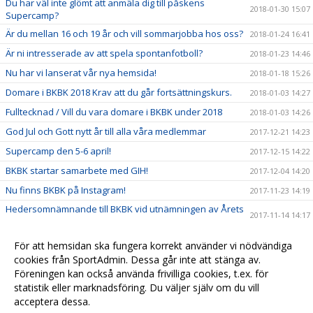
Du har väl inte glömt att anmäla dig till påskens
2018-01-30 15:07
Supercamp?
Är du mellan 16 och 19 år och vill sommarjobba hos oss?
2018-01-24 16:41
Är ni intresserade av att spela spontanfotboll?
2018-01-23 14:46
Nu har vi lanserat vår nya hemsida!
2018-01-18 15:26
Domare i BKBK 2018 Krav att du går fortsättningskurs.
2018-01-03 14:27
Fulltecknad / Vill du vara domare i BKBK under 2018
2018-01-03 14:26
God Jul och Gott nytt år till alla våra medlemmar
2017-12-21 14:23
Supercamp den 5-6 april!
2017-12-15 14:22
BKBK startar samarbete med GIH!
2017-12-04 14:20
Nu finns BKBK på Instagram!
2017-11-23 14:19
Hedersomnämnande till BKBK vid utnämningen av Årets
2017-11-14 14:17
barn- och ungdomsförening
Ny stödlinje för idrottsledare
2017-11-14 14:15
För att hemsidan ska fungera korrekt använder vi nödvändiga
Grattis vårt kära damlag till avancemanget!
cookies från SportAdmin. Dessa går inte att stänga av.
2017-11-07 14:03
Föreningen kan också använda frivilliga cookies, t.ex. för
Träningscup i strålande höstsol
2017-10-26 15:11
statistik eller marknadsföring. Du väljer själv om du vill
acceptera dessa.