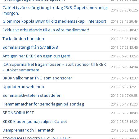
Caféet tyvärr stängt idag fredag 23/8. Öppet som vanligt
2019-08-23 06:25
imorgon.
Glöm inte koppla BKBK till ditt medlemsskap i Intersport
2019-08-13 20:49
Exklusivt erbjudande till alla våra medlemmar!
2019-08-08 18:47
Tack för den här tiden
2019-08-08 17:42
Sommarstängt från 5/7 till 5/8
2019-07-03 13:45
Äntligen har BKBK en egen cup igen!
2019-06-20 13:52
ICA Supermarket Bagarmossen – stolt sponsor till BKBK
2019-06-19 14:04
– utökat samarbete
BKBK välkomnar TNG som sponsorer
2019-06-12 12:37
Uppdaterad webshop
2019-06-07 12:21
Sommaraktiviteter i stadsdelen
2019-06-07 09:58
Hemmamatcher för seniorlagen på söndag
2019-05-17 15:20
SPONSORHUSET
2019-05-17 10:48
BKBK kläder (puma) säljes i Caféet
2019-05-08 16:29
Dampremiär och Herrmatch
2019-05-03 13:48
STOCKHOLM FOOTBALL CUP 1-4 AUG
2019-04-18 10:39