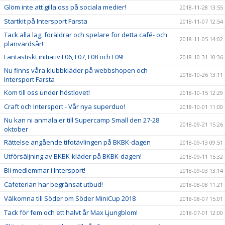
Glöm inte att gilla oss på sociala medier!
2018-11-28 13:55
Startkit på Intersport Farsta
2018-11-07 12:54
Tack alla lag, föräldrar och spelare för detta café- och
2018-11-05 14:02
planvärdsår!
Fantastiskt initiativ F06, F07, F08 och F09!
2018-10-31 10:36
Nu finns våra klubbkläder på webbshopen och
2018-10-26 13:11
Intersport Farsta
Kom till oss under höstlovet!
2018-10-15 12:29
Craft och Intersport - Vår nya superduo!
2018-10-01 11:00
Nu kan ni anmäla er till Supercamp Small den 27-28
2018-09-21 15:26
oktober
Rättelse angående tifotävlingen på BKBK-dagen
2018-09-13 09:51
Utförsäljning av BKBK-kläder på BKBK-dagen!
2018-09-11 15:32
Bli medlemmar i Intersport!
2018-09-03 13:14
Cafeterian har begränsat utbud!
2018-08-08 11:21
Välkomna till Söder om Söder MiniCup 2018
2018-08-07 15:01
Tack för fem och ett halvt år Max Ljungblom!
2018-07-01 12:00