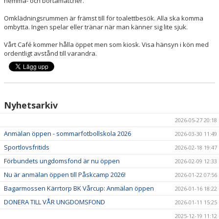
hemma- och bortamatcher.
Omklädningsrummen är främst till för toalettbesök. Alla ska komma
ombytta. Ingen spelar eller tränar när man känner sig lite sjuk.
Vårt Café kommer hålla öppet men som kiosk. Visa hänsyn i kön med
ordentligt avstånd till varandra.
Nyhetsarkiv
2026-05-27 20:18
Anmälan öppen - sommarfotbollskola 2026
2026-03-30 11:49
Sportlovsfritids
2026-02-18 19:47
Förbundets ungdomsfond är nu öppen
2026-02-09 12:33
Nu är anmälan öppen till Påskcamp 2026!
2026-01-22 07:56
Bagarmossen Kärrtorp BK Vårcup: Anmälan öppen
2026-01-16 18:22
DONERA TILL VÅR UNGDOMSFOND
2026-01-11 15:25
2025-12-19 11:12