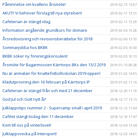
Påminnelse om kvällens årsmöte!
2019-02-13 15:07
AKUT!! Vi behöver förslag till nya styrelsen!
2019-02-11 13:31
Cafeterian är stängd idag
2019-02-11 13:29
Information angående grundkurs för domare
2019-02-06 13:28
Årsredovisning och revisionsberättelse för 2018
2019-02-06 13:10
Sommarjobba hos BKBK
2019-02-05 10:43
BKBK söker ny föreningskonsulent
2019-02-05 10:13
Årsmöte för Bagarmossen Kärrtorps BKs den 13/2 2019
2019-01-15 08:28
Nu är anmälan för Knattefotbollsskolan 2019 öppen!
2019-01-02 14:05
Klädutprovning den 16 februari på Kärrtorps IP
2019-01-02 11:16
Cafeterian är stängd från och med 21 december
2018-12-20 11:19
God Jul och Gott nytt år!
2018-12-17 15:15
Julklappstips nummer 2 - Supercamp small i april 2019
2018-12-12 11:04
Caféet stängt tisdag den 11 december
2018-12-10 17:47
Kom till oss på vinterlovet!
2018-12-04 13:54
Julklappsvecka på Intersport!
2018-12-03 14:01