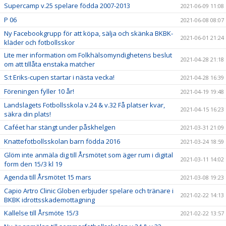
Supercamp v.25 spelare födda 2007-2013
2021-06-09 11:08
P 06
2021-06-08 08:07
Ny Facebookgrupp för att köpa, sälja och skänka BKBK-
2021-06-01 21:24
kläder och fotbollsskor
Lite mer information om Folkhälsomyndighetens beslut
2021-04-28 21:18
om att tillåta enstaka matcher
S:t Eriks-cupen startar i nästa vecka!
2021-04-28 16:39
Föreningen fyller 10 år!
2021-04-19 19:48
Landslagets Fotbollsskola v.24 & v.32 Få platser kvar,
2021-04-15 16:23
säkra din plats!
Caféet har stängt under påskhelgen
2021-03-31 21:09
Knattefotbollsskolan barn födda 2016
2021-03-24 18:59
Glöm inte anmäla dig till Årsmötet som äger rum i digital
2021-03-11 14:02
form den 15/3 kl 19
Agenda till Årsmötet 15 mars
2021-03-08 19:23
Capio Artro Clinic Globen erbjuder spelare och tränare i
2021-02-22 14:13
BKBK idrottsskademottagning
Kallelse till Årsmöte 15/3
2021-02-22 13:57