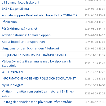
2024-06-04 09:39
till Sommarfotbollsskolan!
BKBK Dagen 25 maj
2024-05-13 13:34
Anmälan öppen: Knatteskolan barn födda 2018-2019
2024-04-04 15:42
Påskcamp
2024-03-14 10:22
Förändringar på kansliet
2024-03-05 14:19
Ambitionsträning: Anmälan öppen
2024-02-08 14:26
Spela fotboll under sportlovet
2024-02-08 10:03
Ungdomsfonden öppnar den 1 februari
2024-02-01 13:28
ERBJUDANDE: 350KR RABATT TRÄNINGSPAKET
2023-11-06 13:37
Välbesökt möte tillsammans med lokalpolisen &
2023-10-19 10:44
Stadsdelen
UTBILDNING: NPF
2023-10-12 17:22
INFORMATIONSMÖTE MED POLIS OCH SOCIALTJÄNST
2023-10-05 17:32
Ny klubblogga!
2023-10-03 14:50
Viktigt - Infomöten om serielösa matcher i S:t Eriks-
2023-09-29 10:23
Cupen
En tragisk händelse med påverkan i vårt område
2023-09-12 21:35