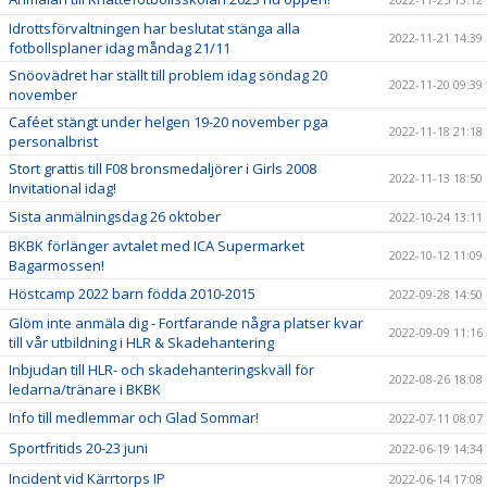
Idrottsförvaltningen har beslutat stänga alla
2022-11-21 14:39
fotbollsplaner idag måndag 21/11
Snöovädret har ställt till problem idag söndag 20
2022-11-20 09:39
november
Caféet stängt under helgen 19-20 november pga
2022-11-18 21:18
personalbrist
Stort grattis till F08 bronsmedaljörer i Girls 2008
2022-11-13 18:50
Invitational idag!
Sista anmälningsdag 26 oktober
2022-10-24 13:11
BKBK förlänger avtalet med ICA Supermarket
2022-10-12 11:09
Bagarmossen!
Höstcamp 2022 barn födda 2010-2015
2022-09-28 14:50
Glöm inte anmäla dig - Fortfarande några platser kvar
2022-09-09 11:16
till vår utbildning i HLR & Skadehantering
Inbjudan till HLR- och skadehanteringskväll för
2022-08-26 18:08
ledarna/tränare i BKBK
Info till medlemmar och Glad Sommar!
2022-07-11 08:07
Sportfritids 20-23 juni
2022-06-19 14:34
Incident vid Kärrtorps IP
2022-06-14 17:08