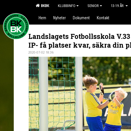
BKBK
KLUBBINFO
SENIOR
13-19 ÅR
Hem
Nyheter
Dokument
Kontakt
Landslagets Fotbollsskola V.33
IP- få platser kvar, säkra din pl
2020-07-02 18:36