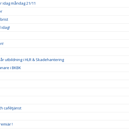
ner idag måndag 21/11
er
brist
l idag!
n!
 vår utbildning i HLR & Skadehantering
ränare i BKBK
h cafétjänst
remiär !