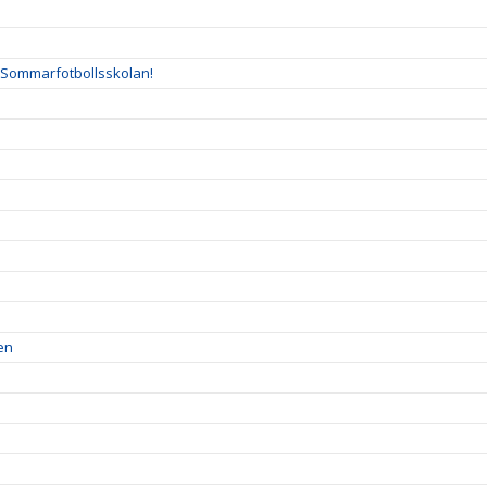
l Sommarfotbollsskolan!
en