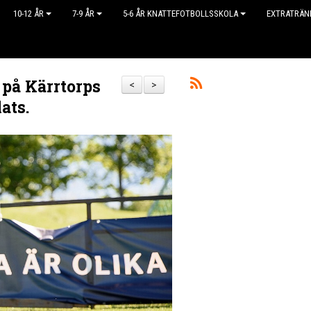
10-12 ÅR
7-9 ÅR
5-6 ÅR KNATTEFOTBOLLSSKOLA
EXTRATRÄN
 på Kärrtorps
<
>
ats.