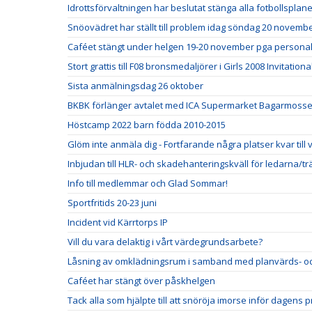
Idrottsförvaltningen har beslutat stänga alla fotbollspla
Snöovädret har ställt till problem idag söndag 20 novemb
Caféet stängt under helgen 19-20 november pga personal
Stort grattis till F08 bronsmedaljörer i Girls 2008 Invitationa
Sista anmälningsdag 26 oktober
BKBK förlänger avtalet med ICA Supermarket Bagarmosse
Höstcamp 2022 barn födda 2010-2015
Glöm inte anmäla dig - Fortfarande några platser kvar till
Inbjudan till HLR- och skadehanteringskväll för ledarna/t
Info till medlemmar och Glad Sommar!
Sportfritids 20-23 juni
Incident vid Kärrtorps IP
Vill du vara delaktig i vårt värdegrundsarbete?
Låsning av omklädningsrum i samband med planvärds- oc
Caféet har stängt över påskhelgen
Tack alla som hjälpte till att snöröja imorse inför dagens p