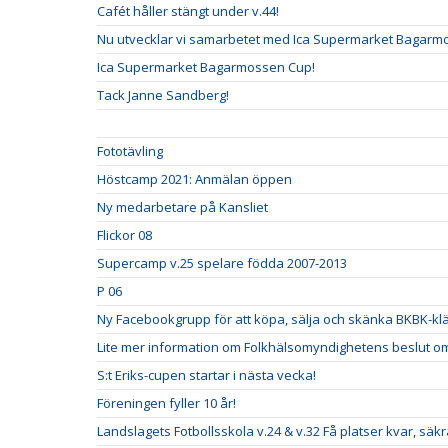
Cafét håller stängt under v.44!
Nu utvecklar vi samarbetet med Ica Supermarket Bagarm
Ica Supermarket Bagarmossen Cup!
Tack Janne Sandberg!
Fototävling
Höstcamp 2021: Anmälan öppen
Ny medarbetare på Kansliet
Flickor 08
Supercamp v.25 spelare födda 2007-2013
P 06
Ny Facebookgrupp för att köpa, sälja och skänka BKBK-klä
Lite mer information om Folkhälsomyndighetens beslut om 
S:t Eriks-cupen startar i nästa vecka!
Föreningen fyller 10 år!
Landslagets Fotbollsskola v.24 & v.32 Få platser kvar, säkra