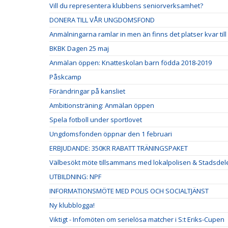
Vill du representera klubbens seniorverksamhet?
DONERA TILL VÅR UNGDOMSFOND
Anmälningarna ramlar in men än finns det platser kvar til
BKBK Dagen 25 maj
Anmälan öppen: Knatteskolan barn födda 2018-2019
Påskcamp
Förändringar på kansliet
Ambitionsträning: Anmälan öppen
Spela fotboll under sportlovet
Ungdomsfonden öppnar den 1 februari
ERBJUDANDE: 350KR RABATT TRÄNINGSPAKET
Välbesökt möte tillsammans med lokalpolisen & Stadsdel
UTBILDNING: NPF
INFORMATIONSMÖTE MED POLIS OCH SOCIALTJÄNST
Ny klubblogga!
Viktigt - Infomöten om serielösa matcher i S:t Eriks-Cupen