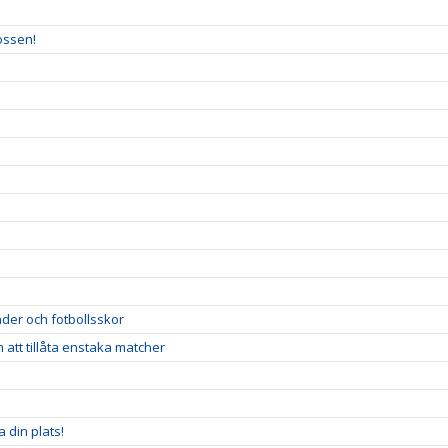
ossen!
der och fotbollsskor
att tillåta enstaka matcher
 din plats!