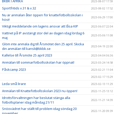
BKBK I AFRIKA
2023-08-07 17:59
Sportfritids v.31 & v.32
2023-08-02 17:52
Nu är anmälan åter öppen för knattefotbollsskolan i
2023-06-29 17:00
höst!
Viktigt meddelande om lagens ansvar att låsa KIP
2023-06-07 22:04
Vattnet på IP avstängt stor del av dagen idag lördag 6
2023-05-06 11:08
maj
Glöm inte anmäla dig till Årsmötet den 25 april. Skicka
2023-04-19 22:00
din anmälan till kansli@bkbk.se
Kallelse till Årsmöte 25 april 2023
2023-04-04 06:36
Anmälan till sommarfotbollsskolan har öppnat!
2023-03-24 14:58
Påskcamp 2023
2023-02-21 11:04
2023-02-17 15:29
Leda små lirare
2023-02-13 11:29
Anmälan till Knattefotbollsskolan 2023 nu öppen!
2022-11-25 13:12
Idrottsförvaltningen har beslutat stänga alla
2022-11-21 14:39
fotbollsplaner idag måndag 21/11
Snöovädret har ställt till problem idag söndag 20
2022-11-20 09:39
november