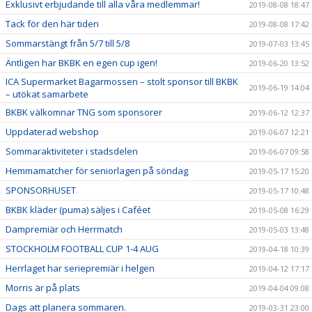
Exklusivt erbjudande till alla våra medlemmar!
2019-08-08 18:47
Tack för den här tiden
2019-08-08 17:42
Sommarstängt från 5/7 till 5/8
2019-07-03 13:45
Äntligen har BKBK en egen cup igen!
2019-06-20 13:52
ICA Supermarket Bagarmossen – stolt sponsor till BKBK
2019-06-19 14:04
– utökat samarbete
BKBK välkomnar TNG som sponsorer
2019-06-12 12:37
Uppdaterad webshop
2019-06-07 12:21
Sommaraktiviteter i stadsdelen
2019-06-07 09:58
Hemmamatcher för seniorlagen på söndag
2019-05-17 15:20
SPONSORHUSET
2019-05-17 10:48
BKBK kläder (puma) säljes i Caféet
2019-05-08 16:29
Dampremiär och Herrmatch
2019-05-03 13:48
STOCKHOLM FOOTBALL CUP 1-4 AUG
2019-04-18 10:39
Herrlaget har seriepremiär i helgen
2019-04-12 17:17
Morris är på plats
2019-04-04 09:08
Dags att planera sommaren.
2019-03-31 23:00