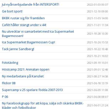
Jul-nyårserbjudande från INTERSPORT!
2022-01-03 00:37
Ge bort sport!
2021-12-10 09:00
BKBK rustar sig för framtiden
2021-11-05 14:00
Cafét håller stängt under v.44!
2021-11-01 11:34
Nu utvecklar vi samarbetet med Ica Supermarket
2021-10-28 13:30
Bagarmossen!
Ica Supermarket Bagarmossen Cup!
2021-10-26 15:53
Tack Janne Sandberg!
2021-10-22 19:48
2021-10-21 16:02
Fototävling
2021-09-19 15:31
Höstcamp 2021: Anmälan öppen
2021-09-01 12:48
Ny medarbetare på Kansliet
2021-08-27 14:58
Flickor 08
2021-06-18 13:19
Supercamp v.25 spelare födda 2007-2013
2021-06-09 11:08
P 06
2021-06-08 08:07
Ny Facebookgrupp för att köpa, sälja och skänka BKBK-
2021-06-01 21:24
kläder och fotbollsskor