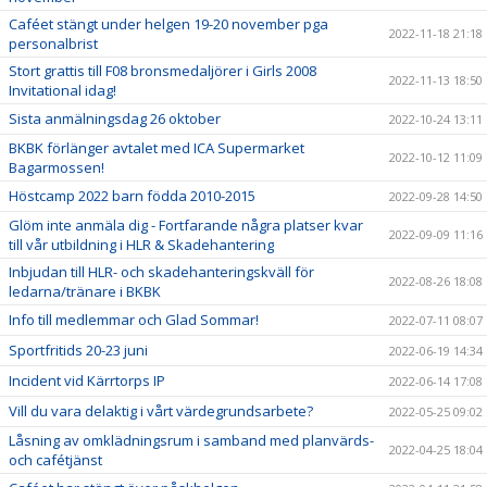
Caféet stängt under helgen 19-20 november pga
2022-11-18 21:18
personalbrist
Stort grattis till F08 bronsmedaljörer i Girls 2008
2022-11-13 18:50
Invitational idag!
Sista anmälningsdag 26 oktober
2022-10-24 13:11
BKBK förlänger avtalet med ICA Supermarket
2022-10-12 11:09
Bagarmossen!
Höstcamp 2022 barn födda 2010-2015
2022-09-28 14:50
Glöm inte anmäla dig - Fortfarande några platser kvar
2022-09-09 11:16
till vår utbildning i HLR & Skadehantering
Inbjudan till HLR- och skadehanteringskväll för
2022-08-26 18:08
ledarna/tränare i BKBK
Info till medlemmar och Glad Sommar!
2022-07-11 08:07
Sportfritids 20-23 juni
2022-06-19 14:34
Incident vid Kärrtorps IP
2022-06-14 17:08
Vill du vara delaktig i vårt värdegrundsarbete?
2022-05-25 09:02
Låsning av omklädningsrum i samband med planvärds-
2022-04-25 18:04
och cafétjänst