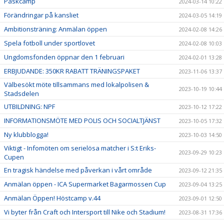
Påskcamp
2024-03-14 10:22
Förändringar på kansliet
2024-03-05 14:19
Ambitionsträning: Anmälan öppen
2024-02-08 14:26
Spela fotboll under sportlovet
2024-02-08 10:03
Ungdomsfonden öppnar den 1 februari
2024-02-01 13:28
ERBJUDANDE: 350KR RABATT TRÄNINGSPAKET
2023-11-06 13:37
Välbesökt möte tillsammans med lokalpolisen &
2023-10-19 10:44
Stadsdelen
UTBILDNING: NPF
2023-10-12 17:22
INFORMATIONSMÖTE MED POLIS OCH SOCIALTJÄNST
2023-10-05 17:32
Ny klubblogga!
2023-10-03 14:50
Viktigt - Infomöten om serielösa matcher i S:t Eriks-
2023-09-29 10:23
Cupen
En tragisk händelse med påverkan i vårt område
2023-09-12 21:35
Anmälan öppen - ICA Supermarket Bagarmossen Cup
2023-09-04 13:25
Anmälan Öppen! Höstcamp v.44
2023-09-01 12:50
Vi byter från Craft och Intersport till Nike och Stadium!
2023-08-31 17:36