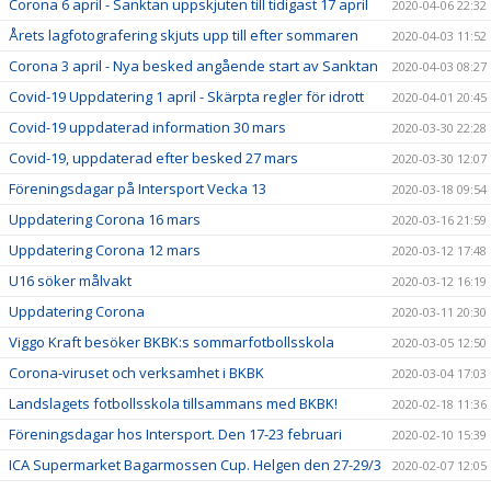
Corona 6 april - Sanktan uppskjuten till tidigast 17 april
2020-04-06 22:32
Årets lagfotografering skjuts upp till efter sommaren
2020-04-03 11:52
Corona 3 april - Nya besked angående start av Sanktan
2020-04-03 08:27
Covid-19 Uppdatering 1 april - Skärpta regler för idrott
2020-04-01 20:45
Covid-19 uppdaterad information 30 mars
2020-03-30 22:28
Covid-19, uppdaterad efter besked 27 mars
2020-03-30 12:07
Föreningsdagar på Intersport Vecka 13
2020-03-18 09:54
Uppdatering Corona 16 mars
2020-03-16 21:59
Uppdatering Corona 12 mars
2020-03-12 17:48
U16 söker målvakt
2020-03-12 16:19
Uppdatering Corona
2020-03-11 20:30
Viggo Kraft besöker BKBK:s sommarfotbollsskola
2020-03-05 12:50
Corona-viruset och verksamhet i BKBK
2020-03-04 17:03
Landslagets fotbollsskola tillsammans med BKBK!
2020-02-18 11:36
Föreningsdagar hos Intersport. Den 17-23 februari
2020-02-10 15:39
ICA Supermarket Bagarmossen Cup. Helgen den 27-29/3
2020-02-07 12:05