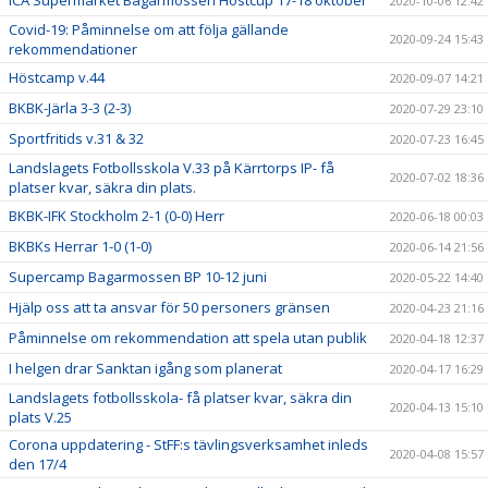
ICA Supermarket Bagarmossen Höstcup 17-18 oktober
2020-10-06 12:42
Covid-19: Påminnelse om att följa gällande
2020-09-24 15:43
rekommendationer
Höstcamp v.44
2020-09-07 14:21
BKBK-Järla 3-3 (2-3)
2020-07-29 23:10
Sportfritids v.31 & 32
2020-07-23 16:45
Landslagets Fotbollsskola V.33 på Kärrtorps IP- få
2020-07-02 18:36
platser kvar, säkra din plats.
BKBK-IFK Stockholm 2-1 (0-0) Herr
2020-06-18 00:03
BKBKs Herrar 1-0 (1-0)
2020-06-14 21:56
Supercamp Bagarmossen BP 10-12 juni
2020-05-22 14:40
Hjälp oss att ta ansvar för 50 personers gränsen
2020-04-23 21:16
Påminnelse om rekommendation att spela utan publik
2020-04-18 12:37
I helgen drar Sanktan igång som planerat
2020-04-17 16:29
Landslagets fotbollsskola- få platser kvar, säkra din
2020-04-13 15:10
plats V.25
Corona uppdatering - StFF:s tävlingsverksamhet inleds
2020-04-08 15:57
den 17/4