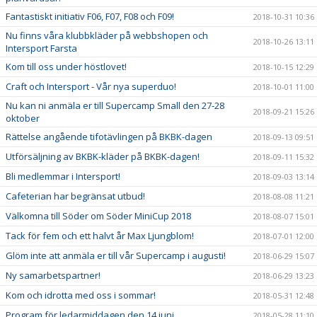
Fantastiskt initiativ F06, F07, F08 och F09!
2018-10-31 10:36
Nu finns våra klubbkläder på webbshopen och
2018-10-26 13:11
Intersport Farsta
Kom till oss under höstlovet!
2018-10-15 12:29
Craft och Intersport - Vår nya superduo!
2018-10-01 11:00
Nu kan ni anmäla er till Supercamp Small den 27-28
2018-09-21 15:26
oktober
Rättelse angående tifotävlingen på BKBK-dagen
2018-09-13 09:51
Utförsäljning av BKBK-kläder på BKBK-dagen!
2018-09-11 15:32
Bli medlemmar i Intersport!
2018-09-03 13:14
Cafeterian har begränsat utbud!
2018-08-08 11:21
Välkomna till Söder om Söder MiniCup 2018
2018-08-07 15:01
Tack för fem och ett halvt år Max Ljungblom!
2018-07-01 12:00
Glöm inte att anmäla er till vår Supercamp i augusti!
2018-06-29 15:07
Ny samarbetspartner!
2018-06-29 13:23
Kom och idrotta med oss i sommar!
2018-05-31 12:48
Program för ledarmiddagen den 14 juni
2018-05-28 11:10