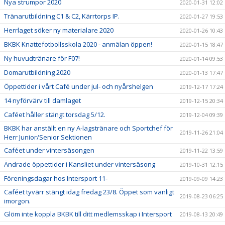
Nya strumpor 2020
2020-01-31 12:02
Tränarutbildning C1 & C2, Kärrtorps IP.
2020-01-27 19:53
Herrlaget söker ny materialare 2020
2020-01-26 10:43
BKBK Knattefotbollsskola 2020 - anmälan öppen!
2020-01-15 18:47
Ny huvudtränare för F07!
2020-01-14 09:53
Domarutbildning 2020
2020-01-13 17:47
Öppettider i vårt Café under jul- och nyårshelgen
2019-12-17 17:24
14 nyförvärv till damlaget
2019-12-15 20:34
Caféet håller stängt torsdag 5/12.
2019-12-04 09:39
BKBK har anställt en ny A-lagstränare och Sportchef för
2019-11-26 21:04
Herr Junior/Senior Sektionen
Caféet under vintersäsongen
2019-11-22 13:59
Ändrade öppettider i Kansliet under vintersäsong
2019-10-31 12:15
Föreningsdagar hos Intersport 11-
2019-09-09 14:23
Caféet tyvärr stängt idag fredag 23/8. Öppet som vanligt
2019-08-23 06:25
imorgon.
Glöm inte koppla BKBK till ditt medlemsskap i Intersport
2019-08-13 20:49