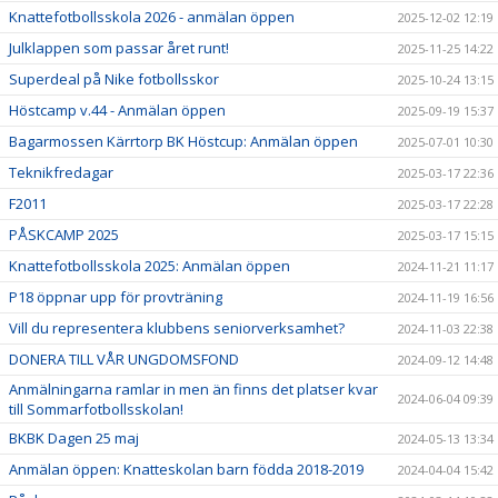
Knattefotbollsskola 2026 - anmälan öppen
2025-12-02 12:19
Julklappen som passar året runt!
2025-11-25 14:22
Superdeal på Nike fotbollsskor
2025-10-24 13:15
Höstcamp v.44 - Anmälan öppen
2025-09-19 15:37
Bagarmossen Kärrtorp BK Höstcup: Anmälan öppen
2025-07-01 10:30
Teknikfredagar
2025-03-17 22:36
F2011
2025-03-17 22:28
PÅSKCAMP 2025
2025-03-17 15:15
Knattefotbollsskola 2025: Anmälan öppen
2024-11-21 11:17
P18 öppnar upp för provträning
2024-11-19 16:56
Vill du representera klubbens seniorverksamhet?
2024-11-03 22:38
DONERA TILL VÅR UNGDOMSFOND
2024-09-12 14:48
Anmälningarna ramlar in men än finns det platser kvar
2024-06-04 09:39
till Sommarfotbollsskolan!
BKBK Dagen 25 maj
2024-05-13 13:34
Anmälan öppen: Knatteskolan barn födda 2018-2019
2024-04-04 15:42