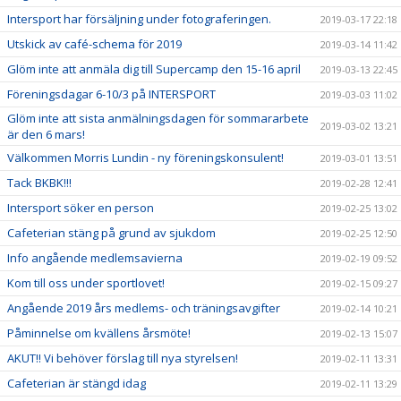
Intersport har försäljning under fotograferingen.
2019-03-17 22:18
Utskick av café-schema för 2019
2019-03-14 11:42
Glöm inte att anmäla dig till Supercamp den 15-16 april
2019-03-13 22:45
Föreningsdagar 6-10/3 på INTERSPORT
2019-03-03 11:02
Glöm inte att sista anmälningsdagen för sommararbete
2019-03-02 13:21
är den 6 mars!
Välkommen Morris Lundin - ny föreningskonsulent!
2019-03-01 13:51
Tack BKBK!!!
2019-02-28 12:41
Intersport söker en person
2019-02-25 13:02
Cafeterian stäng på grund av sjukdom
2019-02-25 12:50
Info angående medlemsavierna
2019-02-19 09:52
Kom till oss under sportlovet!
2019-02-15 09:27
Angående 2019 års medlems- och träningsavgifter
2019-02-14 10:21
Påminnelse om kvällens årsmöte!
2019-02-13 15:07
AKUT!! Vi behöver förslag till nya styrelsen!
2019-02-11 13:31
Cafeterian är stängd idag
2019-02-11 13:29