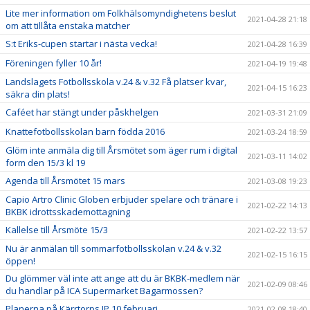
Lite mer information om Folkhälsomyndighetens beslut
2021-04-28 21:18
om att tillåta enstaka matcher
S:t Eriks-cupen startar i nästa vecka!
2021-04-28 16:39
Föreningen fyller 10 år!
2021-04-19 19:48
Landslagets Fotbollsskola v.24 & v.32 Få platser kvar,
2021-04-15 16:23
säkra din plats!
Caféet har stängt under påskhelgen
2021-03-31 21:09
Knattefotbollsskolan barn födda 2016
2021-03-24 18:59
Glöm inte anmäla dig till Årsmötet som äger rum i digital
2021-03-11 14:02
form den 15/3 kl 19
Agenda till Årsmötet 15 mars
2021-03-08 19:23
Capio Artro Clinic Globen erbjuder spelare och tränare i
2021-02-22 14:13
BKBK idrottsskademottagning
Kallelse till Årsmöte 15/3
2021-02-22 13:57
Nu är anmälan till sommarfotbollsskolan v.24 & v.32
2021-02-15 16:15
öppen!
Du glömmer väl inte att ange att du är BKBK-medlem när
2021-02-09 08:46
du handlar på ICA Supermarket Bagarmossen?
Planerna på Kärrtorps IP 10 februari
2021-02-08 18:40