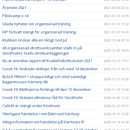
Årsmöte 2021
2021-02-04 20:33
Påskcamp v.14
2021-01-19 13:39
Glada nyheter om organiserad träning
2021-01-15 17:32
KIP fortsatt stängt för organiserad träning
2021-01-07 14:10
Klubben önskar alla en riktigt God Jul
2020-12-24 20:13
All organiserad idrottsverksamhet ställs in på
2020-12-20 10:05
Stockholms Stads idrottsanläggningar
Nu är anmälan öppen till Knattefotbollsskolan 2021
2020-12-15 17:01
Covid-19: Ändrade riktlinjer från och med 14 december
2020-12-11 16:15
BLACK FRIDAY = shoppa billigt och stöd samtidigt
2020-11-27 10:50
Bagarmossen Kärrtorp BK
Covid-19: Riktlinjerna förlängs till den 13 december
2020-11-19 17:28
Covid-19: Skärpta allmänna råd för Stockholm
2020-10-30 11:22
Cafeét är stängt under höstlovet.
2020-10-27 10:51
Ytterligare händelse i området runt Kärrtorp
2020-10-15 15:50
Viktig information om händelse på Kärrtorps IP
2020-10-14 19:56