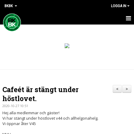
BKBK
LOGGA IN
HEM
NYHETER
DOKUMENT
KONTAKT
Cafeét är stängt under
<
>
höstlovet.
2020-10-27 10:51
Hej alla medlemmar och gäster!
Vi har stängt under höstlovet v44 och allhelgonahelg.
Vi öppnar åter V45