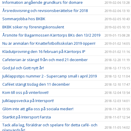
Information angående grundkurs för domare
2019-02-06 13:28
Årsredovisning och revisionsberättelse för 2018
2019-02-06 13:10
Sommarjobba hos BKBK
2019-02-05 10:43
BKBK söker ny föreningskonsulent
2019-02-05 10:13
Årsmöte för Bagarmossen Kärrtorps BKs den 13/2 2019
2019-01-15 08:28
Nu är anmälan för Knattefotbollsskolan 2019 öppen!
2019-01-02 14:05
Klädutprovning den 16 februari på Kärrtorps IP
2019-01-02 11:16
Cafeterian är stängd från och med 21 december
2018-12-20 11:19
God Jul och Gott nytt år!
2018-12-17 15:15
Julklappstips nummer 2 - Supercamp small i april 2019
2018-12-12 11:04
Caféet stängt tisdag den 11 december
2018-12-10 17:47
Kom till oss på vinterlovet!
2018-12-04 13:54
Julklappsvecka på Intersport!
2018-12-03 14:01
Glöm inte att gilla oss på sociala medier!
2018-11-28 13:55
Startkit på Intersport Farsta
2018-11-07 12:54
Tack alla lag, föräldrar och spelare för detta café- och
2018-11-05 14:02
planvärdsår!