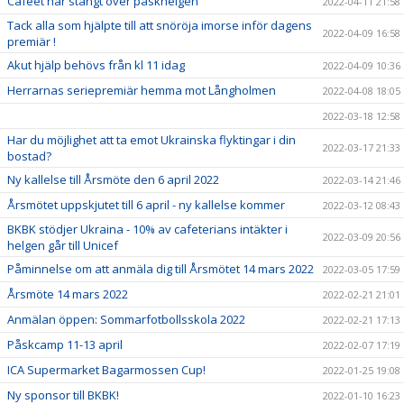
Caféet har stängt över påskhelgen
2022-04-11 21:58
Tack alla som hjälpte till att snöröja imorse inför dagens
2022-04-09 16:58
premiär !
Akut hjälp behövs från kl 11 idag
2022-04-09 10:36
Herrarnas seriepremiär hemma mot Långholmen
2022-04-08 18:05
2022-03-18 12:58
Har du möjlighet att ta emot Ukrainska flyktingar i din
2022-03-17 21:33
bostad?
Ny kallelse till Årsmöte den 6 april 2022
2022-03-14 21:46
Årsmötet uppskjutet till 6 april - ny kallelse kommer
2022-03-12 08:43
BKBK stödjer Ukraina - 10% av cafeterians intäkter i
2022-03-09 20:56
helgen går till Unicef
Påminnelse om att anmäla dig till Årsmötet 14 mars 2022
2022-03-05 17:59
Årsmöte 14 mars 2022
2022-02-21 21:01
Anmälan öppen: Sommarfotbollsskola 2022
2022-02-21 17:13
Påskcamp 11-13 april
2022-02-07 17:19
ICA Supermarket Bagarmossen Cup!
2022-01-25 19:08
Ny sponsor till BKBK!
2022-01-10 16:23