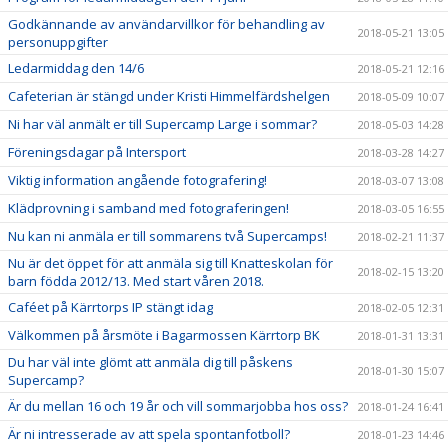
Godkännande av användarvillkor för behandling av
2018-05-21 13:05
personuppgifter
Ledarmiddag den 14/6
2018-05-21 12:16
Cafeterian är stängd under Kristi Himmelfärdshelgen
2018-05-09 10:07
Ni har väl anmält er till Supercamp Large i sommar?
2018-05-03 14:28
Föreningsdagar på Intersport
2018-03-28 14:27
Viktig information angående fotografering!
2018-03-07 13:08
Klädprovning i samband med fotograferingen!
2018-03-05 16:55
Nu kan ni anmäla er till sommarens två Supercamps!
2018-02-21 11:37
Nu är det öppet för att anmäla sig till Knatteskolan för
2018-02-15 13:20
barn födda 2012/13. Med start våren 2018.
Caféet på Kärrtorps IP stängt idag
2018-02-05 12:31
Välkommen på årsmöte i Bagarmossen Kärrtorp BK
2018-01-31 13:31
Du har väl inte glömt att anmäla dig till påskens
2018-01-30 15:07
Supercamp?
Är du mellan 16 och 19 år och vill sommarjobba hos oss?
2018-01-24 16:41
Är ni intresserade av att spela spontanfotboll?
2018-01-23 14:46