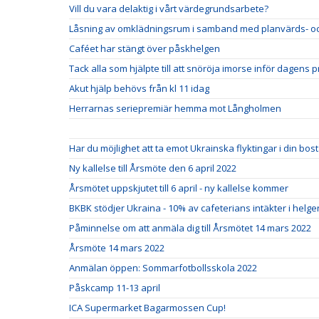
Vill du vara delaktig i vårt värdegrundsarbete?
Låsning av omklädningsrum i samband med planvärds- oc
Caféet har stängt över påskhelgen
Tack alla som hjälpte till att snöröja imorse inför dagens p
Akut hjälp behövs från kl 11 idag
Herrarnas seriepremiär hemma mot Långholmen
Har du möjlighet att ta emot Ukrainska flyktingar i din bo
Ny kallelse till Årsmöte den 6 april 2022
Årsmötet uppskjutet till 6 april - ny kallelse kommer
BKBK stödjer Ukraina - 10% av cafeterians intäkter i helgen 
Påminnelse om att anmäla dig till Årsmötet 14 mars 2022
Årsmöte 14 mars 2022
Anmälan öppen: Sommarfotbollsskola 2022
Påskcamp 11-13 april
ICA Supermarket Bagarmossen Cup!