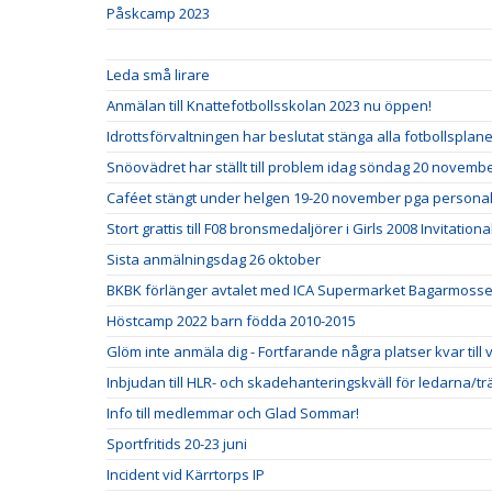
Påskcamp 2023
Leda små lirare
Anmälan till Knattefotbollsskolan 2023 nu öppen!
Idrottsförvaltningen har beslutat stänga alla fotbollspla
Snöovädret har ställt till problem idag söndag 20 novemb
Caféet stängt under helgen 19-20 november pga personal
Stort grattis till F08 bronsmedaljörer i Girls 2008 Invitationa
Sista anmälningsdag 26 oktober
BKBK förlänger avtalet med ICA Supermarket Bagarmosse
Höstcamp 2022 barn födda 2010-2015
Glöm inte anmäla dig - Fortfarande några platser kvar till
Inbjudan till HLR- och skadehanteringskväll för ledarna/t
Info till medlemmar och Glad Sommar!
Sportfritids 20-23 juni
Incident vid Kärrtorps IP