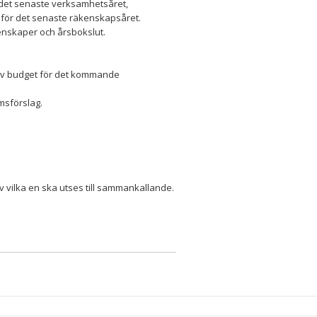
 det senaste verksamhetsåret,
) för det senaste räkenskapsåret.
kenskaper och årsbokslut.
av budget för det kommande
msförslag.
av vilka en ska utses till sammankallande.