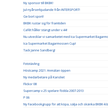
Ny sponsor till BKBK!
Jul-nyårserbjudande från INTERSPORT!
Ge bort sport!
BKBK rustar sig för framtiden
Cafét håller stängt under v.44!
Nu utvecklar vi samarbetet med Ica Supermarket Bagarm
Ica Supermarket Bagarmossen Cup!
Tack Janne Sandberg!
Fototävling
Höstcamp 2021: Anmälan öppen
Ny medarbetare på Kansliet
Flickor 08
Supercamp v.25 spelare födda 2007-2013
P 06
Ny Facebookgrupp för att köpa, sälja och skänka BKBK-klä