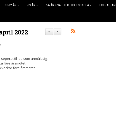
10-12 ÅR
7-9 ÅR
5-6 ÅR KNATTEFOTBOLLSSKOLA
EXTRATRÄN
april 2022
<
>
e
 seperat till de som anmält sig.
cka före årsmötet.
 veckor före årsmötet.