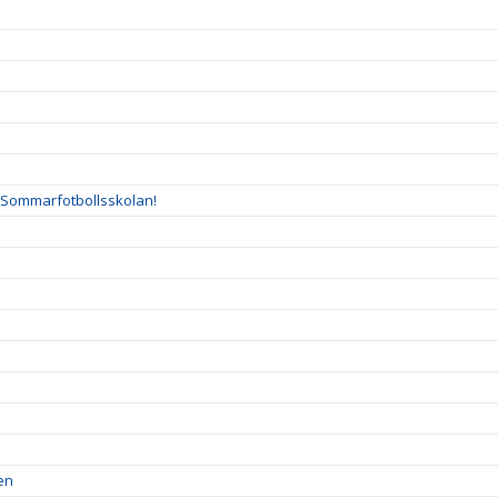
l Sommarfotbollsskolan!
en