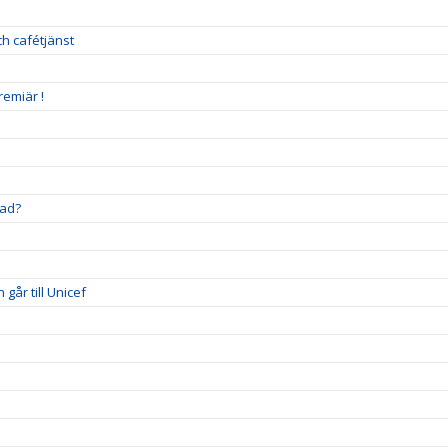
h cafétjänst
remiär !
stad?
går till Unicef