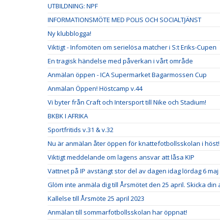
UTBILDNING: NPF
INFORMATIONSMÖTE MED POLIS OCH SOCIALTJÄNST
Ny klubblogga!
Viktigt - Infomöten om serielösa matcher i S:t Eriks-Cupen
En tragisk händelse med påverkan i vårt område
Anmälan öppen - ICA Supermarket Bagarmossen Cup
Anmälan Öppen! Höstcamp v.44
Vi byter från Craft och Intersport till Nike och Stadium!
BKBK I AFRIKA
Sportfritids v.31 & v.32
Nu är anmälan åter öppen för knattefotbollsskolan i höst!
Viktigt meddelande om lagens ansvar att låsa KIP
Vattnet på IP avstängt stor del av dagen idag lördag 6 maj
Glöm inte anmäla dig till Årsmötet den 25 april. Skicka din
Kallelse till Årsmöte 25 april 2023
Anmälan till sommarfotbollsskolan har öppnat!