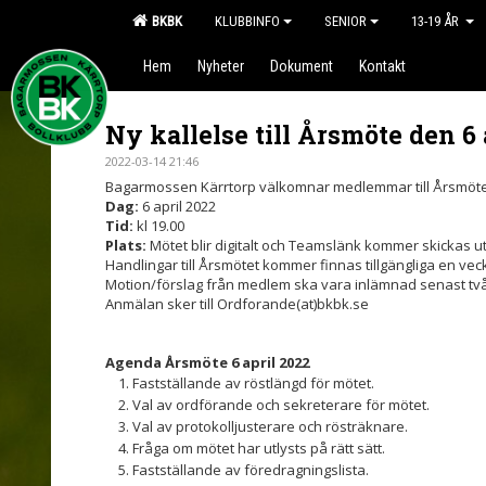
BKBK
KLUBBINFO
SENIOR
13-19 ÅR
Hem
Nyheter
Dokument
Kontakt
Ny kallelse till Årsmöte den 6 
2022-03-14 21:46
Bagarmossen Kärrtorp välkomnar medlemmar till Årsmöt
Dag:
6 april 2022
Tid:
kl 19.00
Plats:
Mötet blir digitalt och Teamslänk kommer skickas ut
Handlingar till Årsmötet kommer finnas tillgängliga en ve
Motion/förslag från medlem ska vara inlämnad senast två
Anmälan sker till Ordforande(at)bkbk.se
Agenda Årsmöte 6 april 2022
Fastställande av röstlängd för mötet.
Val av ordförande och sekreterare för mötet.
Val av protokolljusterare och rösträknare.
Fråga om mötet har utlysts på rätt sätt.
Fastställande av föredragningslista.