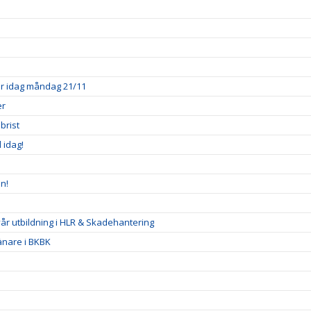
ner idag måndag 21/11
er
brist
l idag!
n!
 vår utbildning i HLR & Skadehantering
ränare i BKBK