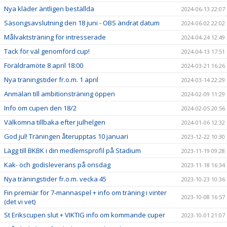
Nya kläder äntligen beställda
2024-06-13 22:07
Säsongsavslutning den 18 juni - OBS ändrat datum
2024-06-02 22:02
Målvaktsträning för intresserade
2024-04-24 12:49
Tack för väl genomförd cup!
2024-04-13 17:51
Föräldramöte 8 april 18:00
2024-03-21 16:26
Nya träningstider fr.o.m. 1 april
2024-03-14 22:29
Anmälan till ambitionsträning öppen
2024-02-09 11:29
Info om cupen den 18/2
2024-02-05 20:56
Välkomna tillbaka efter julhelgen
2024-01-06 12:32
God jul! Träningen återupptas 10 januari
2023-12-22 10:30
Lägg till BKBK i din medlemsprofil på Stadium
2023-11-19 09:28
Kak- och godisleverans på onsdag
2023-11-18 16:34
Nya träningstider fr.o.m. vecka 45
2023-10-23 10:36
Fin premiär för 7-mannaspel + info om träning i vinter
2023-10-08 16:57
(det vi vet)
St Erikscupen slut + VIKTIG info om kommande cuper
2023-10-01 21:07