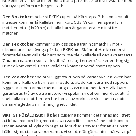
Nu kommer vi mer och mer börja träna på 7 mot 7, och vi rivstartar med
vår nya spelform tre helger i rad:
Den 8 oktober
spelar vi BKBK-cupen på Kärrtorps IP. Ni som anmält
intresse kommer få kallelse inom kort. OBS! Vi kommer spela fyra
matcher totalt (1x20min) och alla barn är garanterade minst tre
matcher.
Den 14 oktober
kommer 10 av oss spela träningsmatch i 7 mot 7
tillsammans med övriga p14-lag i BKBK mot Sköndal. Här kommer vi
företrädelsevis kalla de barn som inte blev kallade till den extrainsatta
7-mannamatchen som vi fick till när ett lag i en av våra serier drog sig
ur med kort varsel. Dessa kallelser kommer också snart i appen.
Den 22 oktober
spelar vi Siggesta-cupen på Värmdövallen. Även här
kommer vi kalla de barn som meddelat att de kan vara med i appen. I
Siggesta-cupen är matcherna längre (2x20min), men färre. Alla barn
garanteras två av de tre matcher vi spelar. En del kommer dock att få
spela alla tre matcher och här har vi, av praktiska skäl, beslutat att
tränar-/lagledarbarn får möjlighet till det.
VIKTIGT FÖRÄLDRAR:
På båda cuperna kommer det finnas möjlighet
att köpa mat och fika, men det kan vara lite si och så med att komma
undan eventuell kyla och regn. Ni föräldrar ansvarar för att era barn
håller sig mätta, torra och varma. Vi ser därför gärna att ni närvarar på