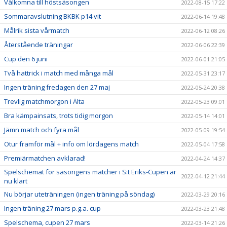
Välkomna till höstsäsongen
2022-08-15 17:22
Sommaravslutning BKBK p14 vit
2022-06-14 19:48
Målrik sista vårmatch
2022-06-12 08:26
Återstående träningar
2022-06-06 22:39
Cup den 6 juni
2022-06-01 21:05
Två hattrick i match med många mål
2022-05-31 23:17
Ingen träning fredagen den 27 maj
2022-05-24 20:38
Trevlig matchmorgon i Älta
2022-05-23 09:01
Bra kämpainsats, trots tidig morgon
2022-05-14 14:01
Jämn match och fyra mål
2022-05-09 19:54
Otur framför mål + info om lördagens match
2022-05-04 17:58
Premiärmatchen avklarad!
2022-04-24 14:37
Spelschemat för säsongens matcher i S:t Eriks-Cupen är
2022-04-12 21:44
nu klart
Nu börjar uteträningen (ingen träning på söndag)
2022-03-29 20:16
Ingen träning 27 mars p.g.a. cup
2022-03-23 21:48
Spelschema, cupen 27 mars
2022-03-14 21:26