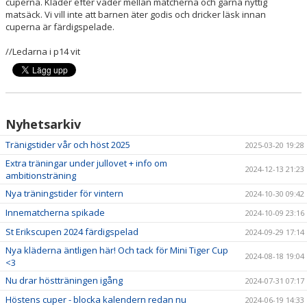
cuperna. Kläder efter väder mellan matcherna och gärna nyttig
matsäck. Vi vill inte att barnen äter godis och dricker läsk innan
cuperna är färdigspelade.
//Ledarna i p14 vit
Nyhetsarkiv
Tränigstider vår och höst 2025
2025-03-20 19:28
Extra träningar under jullovet + info om
2024-12-13 21:23
ambitionsträning
Nya träningstider för vintern
2024-10-30 09:42
Innematcherna spikade
2024-10-09 23:16
St Erikscupen 2024 färdigspelad
2024-09-29 17:14
Nya kläderna äntligen här! Och tack för Mini Tiger Cup
2024-08-18 19:04
<3
Nu drar höstträningen igång
2024-07-31 07:17
Höstens cuper - blocka kalendern redan nu
2024-06-19 14:33