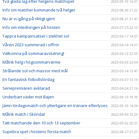
Två glada lag efter helgens matchspel
2023-09-10 16:31
Info om matcher kommande två helger
2023-08-30 21:22
Nu är vi igång på riktigt igen!
2023-08-21 21:47
Info om inledningen på hösten
2023-07-25 22:15
Tappra kämpainsatser i stekhet sol
2023-06-17 14:57
Våren 2023 summerad i siffror
2023-06-14 14:27
Välkomna på sommaravslutning!
2023-06-12 22:33
Målrik helg i högsommarvärme
2023-06-03 22:04
Strålande sol och massor med mål
2023-05-14 13:47
En fantastisk fotbollslördag
2023-05-07 13:15
Seriepremiären avklarad
2023-04-24 21:16
Underbart väder mot Bajen
2022-09-13 19:10
Jämn lördagsmatch och ytterligare en tränare efterlyses
2022-09-10 14:36
Målrik match i Sköndal
2022-09-04 10:23
Tätt matchande den 10 och 13 september
2022-09-02 20:51
Supebra spel i höstens första match
2022-08-27 21:21