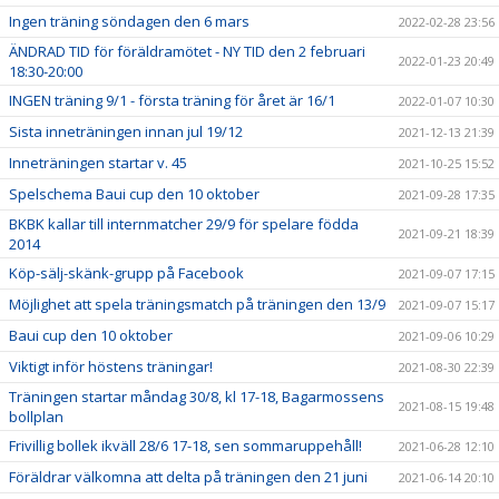
Ingen träning söndagen den 6 mars
2022-02-28 23:56
ÄNDRAD TID för föräldramötet - NY TID den 2 februari
2022-01-23 20:49
18:30-20:00
INGEN träning 9/1 - första träning för året är 16/1
2022-01-07 10:30
Sista inneträningen innan jul 19/12
2021-12-13 21:39
Inneträningen startar v. 45
2021-10-25 15:52
Spelschema Baui cup den 10 oktober
2021-09-28 17:35
BKBK kallar till internmatcher 29/9 för spelare födda
2021-09-21 18:39
2014
Köp-sälj-skänk-grupp på Facebook
2021-09-07 17:15
Möjlighet att spela träningsmatch på träningen den 13/9
2021-09-07 15:17
Baui cup den 10 oktober
2021-09-06 10:29
Viktigt inför höstens träningar!
2021-08-30 22:39
Träningen startar måndag 30/8, kl 17-18, Bagarmossens
2021-08-15 19:48
bollplan
Frivillig bollek ikväll 28/6 17-18, sen sommaruppehåll!
2021-06-28 12:10
Föräldrar välkomna att delta på träningen den 21 juni
2021-06-14 20:10