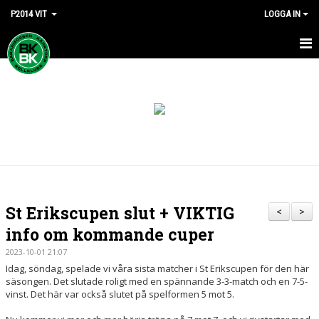
P2014 VIT
LOGGA IN
HEM
NYHETER
KALENDER
MATCHER
TRUPPEN
St Erikscupen slut + VIKTIG
<
>
BILDGALLERI
info om kommande cuper
2023-10-01 21:07
DOKUMENT
Idag, söndag, spelade vi våra sista matcher i St Erikscupen för den här
säsongen. Det slutade roligt med en spännande 3-3-match och en 7-5-
KONTAKT
vinst. Det här var också slutet på spelformen 5 mot 5.