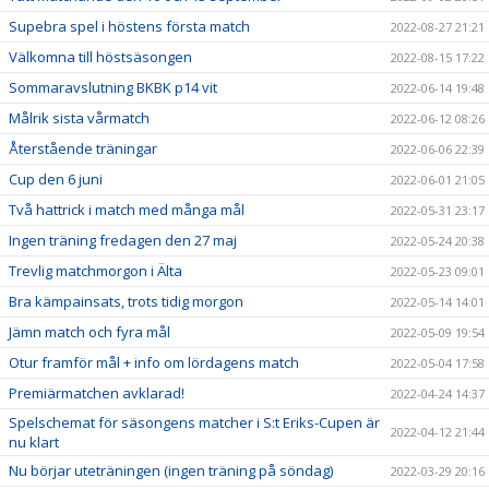
Supebra spel i höstens första match
2022-08-27 21:21
Välkomna till höstsäsongen
2022-08-15 17:22
Sommaravslutning BKBK p14 vit
2022-06-14 19:48
Målrik sista vårmatch
2022-06-12 08:26
Återstående träningar
2022-06-06 22:39
Cup den 6 juni
2022-06-01 21:05
Två hattrick i match med många mål
2022-05-31 23:17
Ingen träning fredagen den 27 maj
2022-05-24 20:38
Trevlig matchmorgon i Älta
2022-05-23 09:01
Bra kämpainsats, trots tidig morgon
2022-05-14 14:01
Jämn match och fyra mål
2022-05-09 19:54
Otur framför mål + info om lördagens match
2022-05-04 17:58
Premiärmatchen avklarad!
2022-04-24 14:37
Spelschemat för säsongens matcher i S:t Eriks-Cupen är
2022-04-12 21:44
nu klart
Nu börjar uteträningen (ingen träning på söndag)
2022-03-29 20:16