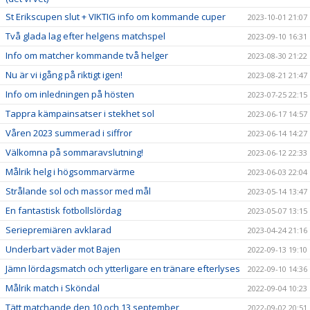
St Erikscupen slut + VIKTIG info om kommande cuper
2023-10-01 21:07
Två glada lag efter helgens matchspel
2023-09-10 16:31
Info om matcher kommande två helger
2023-08-30 21:22
Nu är vi igång på riktigt igen!
2023-08-21 21:47
Info om inledningen på hösten
2023-07-25 22:15
Tappra kämpainsatser i stekhet sol
2023-06-17 14:57
Våren 2023 summerad i siffror
2023-06-14 14:27
Välkomna på sommaravslutning!
2023-06-12 22:33
Målrik helg i högsommarvärme
2023-06-03 22:04
Strålande sol och massor med mål
2023-05-14 13:47
En fantastisk fotbollslördag
2023-05-07 13:15
Seriepremiären avklarad
2023-04-24 21:16
Underbart väder mot Bajen
2022-09-13 19:10
Jämn lördagsmatch och ytterligare en tränare efterlyses
2022-09-10 14:36
Målrik match i Sköndal
2022-09-04 10:23
Tätt matchande den 10 och 13 september
2022-09-02 20:51