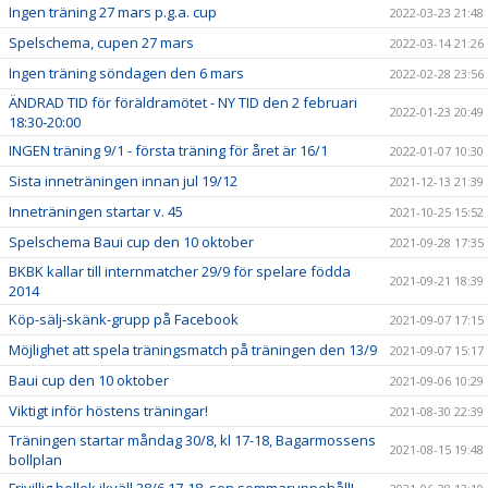
Ingen träning 27 mars p.g.a. cup
2022-03-23 21:48
Spelschema, cupen 27 mars
2022-03-14 21:26
Ingen träning söndagen den 6 mars
2022-02-28 23:56
ÄNDRAD TID för föräldramötet - NY TID den 2 februari
2022-01-23 20:49
18:30-20:00
INGEN träning 9/1 - första träning för året är 16/1
2022-01-07 10:30
Sista inneträningen innan jul 19/12
2021-12-13 21:39
Inneträningen startar v. 45
2021-10-25 15:52
Spelschema Baui cup den 10 oktober
2021-09-28 17:35
BKBK kallar till internmatcher 29/9 för spelare födda
2021-09-21 18:39
2014
Köp-sälj-skänk-grupp på Facebook
2021-09-07 17:15
Möjlighet att spela träningsmatch på träningen den 13/9
2021-09-07 15:17
Baui cup den 10 oktober
2021-09-06 10:29
Viktigt inför höstens träningar!
2021-08-30 22:39
Träningen startar måndag 30/8, kl 17-18, Bagarmossens
2021-08-15 19:48
bollplan