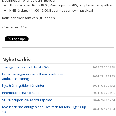
Det innebär följande träningstider:
UTE onsdagar 16:30-18:00, Kärrtorps IP (OBS, om planen är spelbar)
INNE lördagar 14:00-15:00, Bagarmossen gymnastiksal
Kallelser sker som vanligt i appen!
//Ledarna p14 vit
Nyhetsarkiv
Tränigstider vår och höst 2025
2025-03-20 19:28
Extra träningar under jullovet + info om
2024-12-13 21:23
ambitionsträning
Nya träningstider för vintern
2024-10-30 09:42
Innematcherna spikade
2024-10-09 23:16
St Erikscupen 2024 färdigspelad
2024-09-29 17:14
Nya kläderna äntligen här! Och tack för Mini Tiger Cup
2024-08-18 19:04
<3