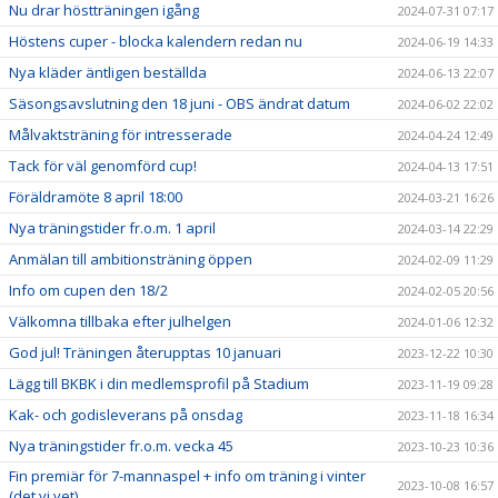
Nu drar höstträningen igång
2024-07-31 07:17
Höstens cuper - blocka kalendern redan nu
2024-06-19 14:33
Nya kläder äntligen beställda
2024-06-13 22:07
Säsongsavslutning den 18 juni - OBS ändrat datum
2024-06-02 22:02
Målvaktsträning för intresserade
2024-04-24 12:49
Tack för väl genomförd cup!
2024-04-13 17:51
Föräldramöte 8 april 18:00
2024-03-21 16:26
Nya träningstider fr.o.m. 1 april
2024-03-14 22:29
Anmälan till ambitionsträning öppen
2024-02-09 11:29
Info om cupen den 18/2
2024-02-05 20:56
Välkomna tillbaka efter julhelgen
2024-01-06 12:32
God jul! Träningen återupptas 10 januari
2023-12-22 10:30
Lägg till BKBK i din medlemsprofil på Stadium
2023-11-19 09:28
Kak- och godisleverans på onsdag
2023-11-18 16:34
Nya träningstider fr.o.m. vecka 45
2023-10-23 10:36
Fin premiär för 7-mannaspel + info om träning i vinter
2023-10-08 16:57
(det vi vet)