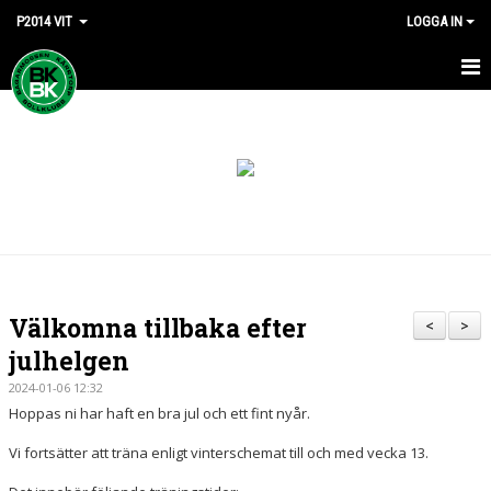
P2014 VIT
LOGGA IN
HEM
NYHETER
KALENDER
MATCHER
TRUPPEN
Välkomna tillbaka efter
<
>
BILDGALLERI
julhelgen
2024-01-06 12:32
DOKUMENT
Hoppas ni har haft en bra jul och ett fint nyår.
KONTAKT
Vi fortsätter att träna enligt vinterschemat till och med vecka 13.