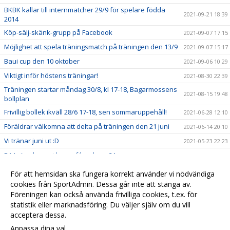
BKBK kallar till internmatcher 29/9 för spelare födda
2021-09-21 18:39
2014
Köp-sälj-skänk-grupp på Facebook
2021-09-07 17:15
Möjlighet att spela träningsmatch på träningen den 13/9
2021-09-07 15:17
Baui cup den 10 oktober
2021-09-06 10:29
Viktigt inför höstens träningar!
2021-08-30 22:39
Träningen startar måndag 30/8, kl 17-18, Bagarmossens
2021-08-15 19:48
bollplan
Frivillig bollek ikväll 28/6 17-18, sen sommaruppehåll!
2021-06-28 12:10
Föräldrar välkomna att delta på träningen den 21 juni
2021-06-14 20:10
Vi tränar juni ut :D
2021-05-23 22:23
P14 vit och svart har cafévecka, v.31
2021-05-04 19:56
Ny ledare i P14 Vit: Välkommen Pär Holmberg
2021-04-21 22:58
För att hemsidan ska fungera korrekt använder vi nödvändiga
Vill du engagera dig mer i laget?
cookies från SportAdmin. Dessa går inte att stänga av.
2021-04-06 17:22
Föreningen kan också använda frivilliga cookies, t.ex. för
Uteträningen startar 5/4, 17-18, Bagarmossens bollplan
2021-04-05 13:10
statistik eller marknadsföring. Du väljer själv om du vill
acceptera dessa.
Anpassa dina val