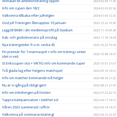
Anmälan till ambitionsträning öppen
2024-02-09 11:29
Info om cupen den 18/2
2024-02-05 20:56
Välkomna tillbaka efter julhelgen
2024-01-06 12:32
God jul! Träningen återupptas 10 januari
2023-12-22 10:30
Lägg till BKBK i din medlemsprofil på Stadium
2023-11-19 09:28
Kak- och godisleverans på onsdag
2023-11-18 16:34
Nya träningstider fr.o.m. vecka 45
2023-10-23 10:36
Fin premiär för 7-mannaspel + info om träning i vinter
2023-10-08 16:57
(det vi vet)
St Erikscupen slut + VIKTIG info om kommande cuper
2023-10-01 21:07
Två glada lag efter helgens matchspel
2023-09-10 16:31
Info om matcher kommande två helger
2023-08-30 21:22
Nu är vi igång på riktigt igen!
2023-08-21 21:47
Info om inledningen på hösten
2023-07-25 22:15
Tappra kämpainsatser i stekhet sol
2023-06-17 14:57
Våren 2023 summerad i siffror
2023-06-14 14:27
Välkomna på sommaravslutning!
2023-06-12 22:33