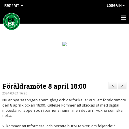
P2014 VIT
LOGGA IN
HEM
NYHETER
KALENDER
MATCHER
TRUPPEN
Föräldramöte 8 april 18:00
<
>
BILDGALLERI
2024-03-21 16:26
Nu är nya säsongen snart igång och därför kallar vi till ett föräldramöte
DOKUMENT
den 8 april klockan 18:00. Kallelse kommer att skickas ut med digital
möteslänk i appen och i barnens namn, men det är ni vuxna som ska
delta.
KONTAKT
Vi kommer att informera, och berätta hur vi tänker, om följande:*