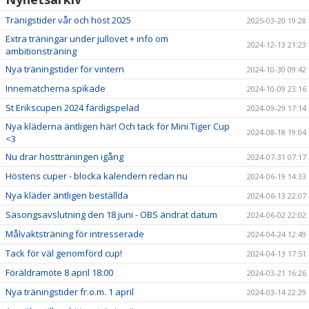
Tränigstider vår och höst 2025
2025-03-20 19:28
Extra träningar under jullovet + info om
2024-12-13 21:23
ambitionsträning
Nya träningstider för vintern
2024-10-30 09:42
Innematcherna spikade
2024-10-09 23:16
St Erikscupen 2024 färdigspelad
2024-09-29 17:14
Nya kläderna äntligen här! Och tack för Mini Tiger Cup
2024-08-18 19:04
<3
Nu drar höstträningen igång
2024-07-31 07:17
Höstens cuper - blocka kalendern redan nu
2024-06-19 14:33
Nya kläder äntligen beställda
2024-06-13 22:07
Säsongsavslutning den 18 juni - OBS ändrat datum
2024-06-02 22:02
Målvaktsträning för intresserade
2024-04-24 12:49
Tack för väl genomförd cup!
2024-04-13 17:51
Föräldramöte 8 april 18:00
2024-03-21 16:26
Nya träningstider fr.o.m. 1 april
2024-03-14 22:29