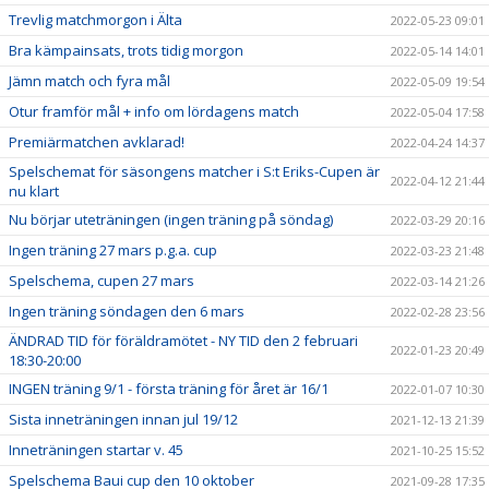
Trevlig matchmorgon i Älta
2022-05-23 09:01
Bra kämpainsats, trots tidig morgon
2022-05-14 14:01
Jämn match och fyra mål
2022-05-09 19:54
Otur framför mål + info om lördagens match
2022-05-04 17:58
Premiärmatchen avklarad!
2022-04-24 14:37
Spelschemat för säsongens matcher i S:t Eriks-Cupen är
2022-04-12 21:44
nu klart
Nu börjar uteträningen (ingen träning på söndag)
2022-03-29 20:16
Ingen träning 27 mars p.g.a. cup
2022-03-23 21:48
Spelschema, cupen 27 mars
2022-03-14 21:26
Ingen träning söndagen den 6 mars
2022-02-28 23:56
ÄNDRAD TID för föräldramötet - NY TID den 2 februari
2022-01-23 20:49
18:30-20:00
INGEN träning 9/1 - första träning för året är 16/1
2022-01-07 10:30
Sista inneträningen innan jul 19/12
2021-12-13 21:39
Inneträningen startar v. 45
2021-10-25 15:52
Spelschema Baui cup den 10 oktober
2021-09-28 17:35