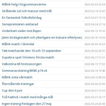
Målrik helg i högsommarvärme
2023-06-03 22:04
Strålande sol och massor med mål
2023-05-14 13:47
En fantastisk fotbollslördag
2023-05-07 13:15
Seriepremiären avklarad
2023-04-24 21:16
Underbart väder mot Bajen
2022-09-13 19:10
Jämn lördagsmatch och ytterligare en tränare efterlyses
2022-09-10 14:36
Målrik match i Sköndal
2022-09-04 10:23
Tätt matchande den 10 och 13 september
2022-09-02 20:51
Supebra spel i höstens första match
2022-08-27 21:21
Välkomna till höstsäsongen
2022-08-15 17:22
Sommaravslutning BKBK p14 vit
2022-06-14 19:48
Målrik sista vårmatch
2022-06-12 08:26
Återstående träningar
2022-06-06 22:39
Cup den 6 juni
2022-06-01 21:05
Två hattrick i match med många mål
2022-05-31 23:17
Ingen träning fredagen den 27 maj
2022-05-24 20:38