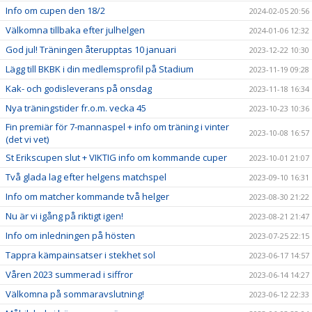
Info om cupen den 18/2
2024-02-05 20:56
Välkomna tillbaka efter julhelgen
2024-01-06 12:32
God jul! Träningen återupptas 10 januari
2023-12-22 10:30
Lägg till BKBK i din medlemsprofil på Stadium
2023-11-19 09:28
Kak- och godisleverans på onsdag
2023-11-18 16:34
Nya träningstider fr.o.m. vecka 45
2023-10-23 10:36
Fin premiär för 7-mannaspel + info om träning i vinter
2023-10-08 16:57
(det vi vet)
St Erikscupen slut + VIKTIG info om kommande cuper
2023-10-01 21:07
Två glada lag efter helgens matchspel
2023-09-10 16:31
Info om matcher kommande två helger
2023-08-30 21:22
Nu är vi igång på riktigt igen!
2023-08-21 21:47
Info om inledningen på hösten
2023-07-25 22:15
Tappra kämpainsatser i stekhet sol
2023-06-17 14:57
Våren 2023 summerad i siffror
2023-06-14 14:27
Välkomna på sommaravslutning!
2023-06-12 22:33