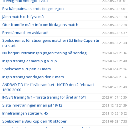
Trevlig matchmorgon i Älta
2022-05-23 09:01
Bra kämpainsats, trots tidig morgon
2022-05-14 14:01
Jämn match och fyra mål
2022-05-09 19:54
Otur framför mål + info om lördagens match
2022-05-04 17:58
Premiärmatchen avklarad!
2022-04-24 14:37
Spelschemat för säsongens matcher i S:t Eriks-Cupen är
2022-04-12 21:44
nu klart
Nu börjar uteträningen (ingen träning på söndag)
2022-03-29 20:16
Ingen träning 27 mars p.g.a. cup
2022-03-23 21:48
Spelschema, cupen 27 mars
2022-03-14 21:26
Ingen träning söndagen den 6 mars
2022-02-28 23:56
ÄNDRAD TID för föräldramötet - NY TID den 2 februari
2022-01-23 20:49
18:30-20:00
INGEN träning 9/1 - första träning för året är 16/1
2022-01-07 10:30
Sista inneträningen innan jul 19/12
2021-12-13 21:39
Inneträningen startar v. 45
2021-10-25 15:52
Spelschema Baui cup den 10 oktober
2021-09-28 17:35