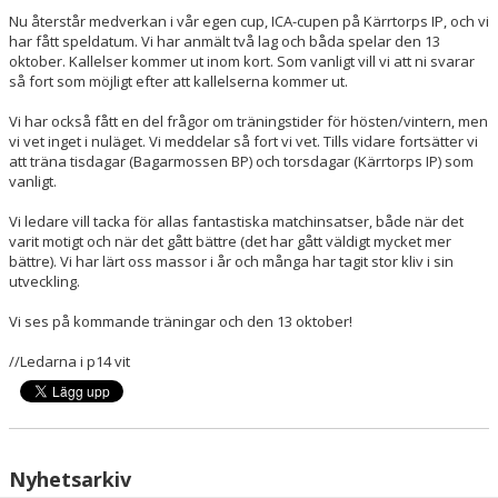
Nu återstår medverkan i vår egen cup, ICA-cupen på Kärrtorps IP, och vi
har fått speldatum. Vi har anmält två lag och båda spelar den 13
oktober. Kallelser kommer ut inom kort. Som vanligt vill vi att ni svarar
så fort som möjligt efter att kallelserna kommer ut.
Vi har också fått en del frågor om träningstider för hösten/vintern, men
vi vet inget i nuläget. Vi meddelar så fort vi vet. Tills vidare fortsätter vi
att träna tisdagar (Bagarmossen BP) och torsdagar (Kärrtorps IP) som
vanligt.
Vi ledare vill tacka för allas fantastiska matchinsatser, både när det
varit motigt och när det gått bättre (det har gått väldigt mycket mer
bättre). Vi har lärt oss massor i år och många har tagit stor kliv i sin
utveckling.
Vi ses på kommande träningar och den 13 oktober!
//Ledarna i p14 vit
Nyhetsarkiv