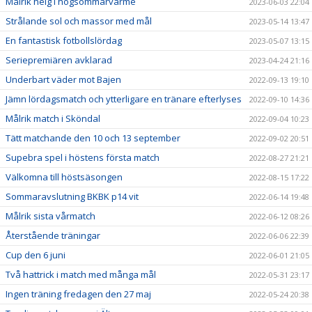
Målrik helg i högsommarvärme
2023-06-03 22:04
Strålande sol och massor med mål
2023-05-14 13:47
En fantastisk fotbollslördag
2023-05-07 13:15
Seriepremiären avklarad
2023-04-24 21:16
Underbart väder mot Bajen
2022-09-13 19:10
Jämn lördagsmatch och ytterligare en tränare efterlyses
2022-09-10 14:36
Målrik match i Sköndal
2022-09-04 10:23
Tätt matchande den 10 och 13 september
2022-09-02 20:51
Supebra spel i höstens första match
2022-08-27 21:21
Välkomna till höstsäsongen
2022-08-15 17:22
Sommaravslutning BKBK p14 vit
2022-06-14 19:48
Målrik sista vårmatch
2022-06-12 08:26
Återstående träningar
2022-06-06 22:39
Cup den 6 juni
2022-06-01 21:05
Två hattrick i match med många mål
2022-05-31 23:17
Ingen träning fredagen den 27 maj
2022-05-24 20:38