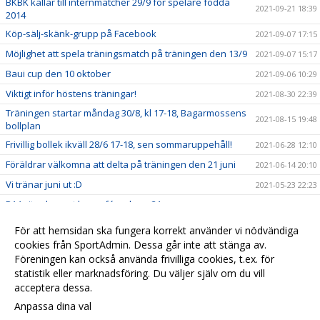
BKBK kallar till internmatcher 29/9 för spelare födda
2021-09-21 18:39
2014
Köp-sälj-skänk-grupp på Facebook
2021-09-07 17:15
Möjlighet att spela träningsmatch på träningen den 13/9
2021-09-07 15:17
Baui cup den 10 oktober
2021-09-06 10:29
Viktigt inför höstens träningar!
2021-08-30 22:39
Träningen startar måndag 30/8, kl 17-18, Bagarmossens
2021-08-15 19:48
bollplan
Frivillig bollek ikväll 28/6 17-18, sen sommaruppehåll!
2021-06-28 12:10
Föräldrar välkomna att delta på träningen den 21 juni
2021-06-14 20:10
Vi tränar juni ut :D
2021-05-23 22:23
P14 vit och svart har cafévecka, v.31
2021-05-04 19:56
Ny ledare i P14 Vit: Välkommen Pär Holmberg
2021-04-21 22:58
För att hemsidan ska fungera korrekt använder vi nödvändiga
Vill du engagera dig mer i laget?
cookies från SportAdmin. Dessa går inte att stänga av.
2021-04-06 17:22
Föreningen kan också använda frivilliga cookies, t.ex. för
Uteträningen startar 5/4, 17-18, Bagarmossens bollplan
2021-04-05 13:10
statistik eller marknadsföring. Du väljer själv om du vill
acceptera dessa.
Anpassa dina val
Cookie-
Gå till