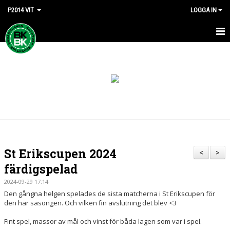
P2014 VIT
LOGGA IN
HEM
NYHETER
KALENDER
MATCHER
TRUPPEN
St Erikscupen 2024
<
>
BILDGALLERI
färdigspelad
2024-09-29 17:14
DOKUMENT
Den gångna helgen spelades de sista matcherna i St Erikscupen för
den här säsongen. Och vilken fin avslutning det blev <3
KONTAKT
Fint spel, massor av mål och vinst för båda lagen som var i spel.