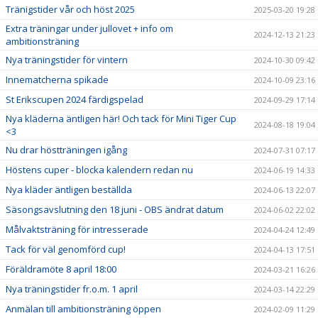
Tränigstider vår och höst 2025
2025-03-20 19:28
Extra träningar under jullovet + info om
2024-12-13 21:23
ambitionsträning
Nya träningstider för vintern
2024-10-30 09:42
Innematcherna spikade
2024-10-09 23:16
St Erikscupen 2024 färdigspelad
2024-09-29 17:14
Nya kläderna äntligen här! Och tack för Mini Tiger Cup
2024-08-18 19:04
<3
Nu drar höstträningen igång
2024-07-31 07:17
Höstens cuper - blocka kalendern redan nu
2024-06-19 14:33
Nya kläder äntligen beställda
2024-06-13 22:07
Säsongsavslutning den 18 juni - OBS ändrat datum
2024-06-02 22:02
Målvaktsträning för intresserade
2024-04-24 12:49
Tack för väl genomförd cup!
2024-04-13 17:51
Föräldramöte 8 april 18:00
2024-03-21 16:26
Nya träningstider fr.o.m. 1 april
2024-03-14 22:29
Anmälan till ambitionsträning öppen
2024-02-09 11:29