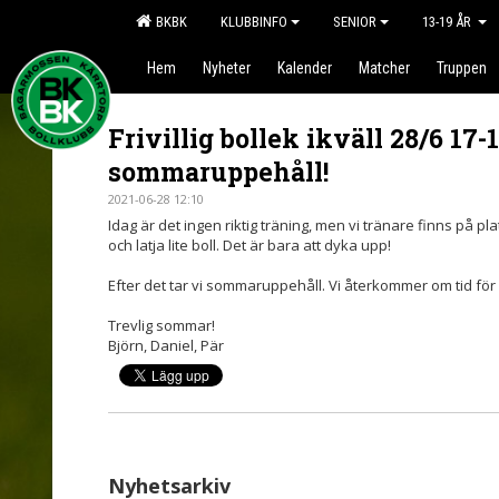
BKBK
KLUBBINFO
SENIOR
13-19 ÅR
Hem
Nyheter
Kalender
Matcher
Truppen
Frivillig bollek ikväll 28/6 17-
sommaruppehåll!
2021-06-28 12:10
Idag är det ingen riktig träning, men vi tränare finns på p
och latja lite boll. Det är bara att dyka upp!
Efter det tar vi sommaruppehåll. Vi återkommer om tid för
Trevlig sommar!
Björn, Daniel, Pär
Nyhetsarkiv