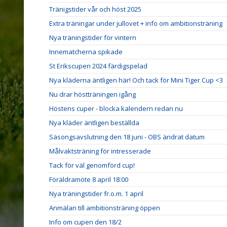
Tränigstider vår och höst 2025
Extra träningar under jullovet + info om ambitionsträning
Nya träningstider för vintern
Innematcherna spikade
St Erikscupen 2024 färdigspelad
Nya kläderna äntligen här! Och tack för Mini Tiger Cup <3
Nu drar höstträningen igång
Höstens cuper - blocka kalendern redan nu
Nya kläder äntligen beställda
Säsongsavslutning den 18 juni - OBS ändrat datum
Målvaktsträning för intresserade
Tack för väl genomförd cup!
Föräldramöte 8 april 18:00
Nya träningstider fr.o.m. 1 april
Anmälan till ambitionsträning öppen
Info om cupen den 18/2