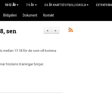
10-12 ÅR
7-9 ÅR
5-6 ÅR KNATTEFOTBOLLSSKOLA
EXTRATRÄN
Bildgalleri
Dokument
Kontakt
18, sen
<
>
lats mellan 17-18 för de som vill komma
 när höstens träningar börjar.