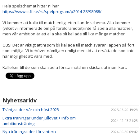
Hela spelschemat hittar ni här
https://www.stff.se/rs/spelprogram/p2014-28/98088/
Vi kommer att kalla till match enligt ett rullande schema. Alla kommer
(vilket vi informerade om på föräldramötet) inte få spela alla matcher,
men vår ambition är att alla ska bli kallade till lika många matcher.
OBS! Det är viktigt att ni som bli kallade till match svarar i appen så fort
som möjligt. Vi behöver nämligen rimligt med tid att ersätta de som inte
har möjlighet att vara med.
Kallelser till de som ska spela första matchen skickas ut inom kort.
Nyhetsarkiv
Tränigstider vår och höst 2025
2025-03-20 19:28
Extra träningar under jullovet + info om
2024-12-13 21:23
ambitionsträning
Nya träningstider för vintern
2024-10-30 09:42