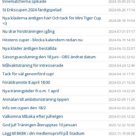
Innematcherna spikade
2024-10-09 23:16
St Erikscupen 2024 färdigspelad
2024-09-29 17:14
Nya kläderna äntligen här! Och tack för Mini Tiger Cup
2024-08-18 19:04
<3
Nu drar höstträningen igång
2024-07-31 07:17
Höstens cuper - blocka kalendern redan nu
2024-06-19 14:33
Nya kläder äntligen beställda
2024-06-13 22:07
Säsongsavslutning den 18 juni - OBS ändrat datum
2024-06-02 22:02
Målvaktsträning för intresserade
2024-04-24 12:49
Tack för väl genomförd cup!
2024-04-13 17:51
Föräldramöte 8 april 18:00
2024-03-21 16:26
Nya träningstider fr.o.m. 1 april
2024-03-14 22:29
Anmälan till ambitionsträning öppen
2024-02-09 11:29
Info om cupen den 18/2
2024-02-05 20:56
Välkomna tillbaka efter julhelgen
2024-01-06 12:32
God jul! Träningen återupptas 10 januari
2023-12-22 10:30
Lägg till BKBK i din medlemsprofil på Stadium
2023-11-19 09:28