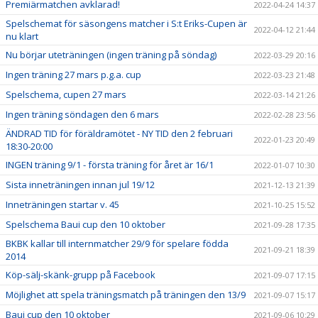
Premiärmatchen avklarad!
2022-04-24 14:37
Spelschemat för säsongens matcher i S:t Eriks-Cupen är
2022-04-12 21:44
nu klart
Nu börjar uteträningen (ingen träning på söndag)
2022-03-29 20:16
Ingen träning 27 mars p.g.a. cup
2022-03-23 21:48
Spelschema, cupen 27 mars
2022-03-14 21:26
Ingen träning söndagen den 6 mars
2022-02-28 23:56
ÄNDRAD TID för föräldramötet - NY TID den 2 februari
2022-01-23 20:49
18:30-20:00
INGEN träning 9/1 - första träning för året är 16/1
2022-01-07 10:30
Sista inneträningen innan jul 19/12
2021-12-13 21:39
Inneträningen startar v. 45
2021-10-25 15:52
Spelschema Baui cup den 10 oktober
2021-09-28 17:35
BKBK kallar till internmatcher 29/9 för spelare födda
2021-09-21 18:39
2014
Köp-sälj-skänk-grupp på Facebook
2021-09-07 17:15
Möjlighet att spela träningsmatch på träningen den 13/9
2021-09-07 15:17
Baui cup den 10 oktober
2021-09-06 10:29