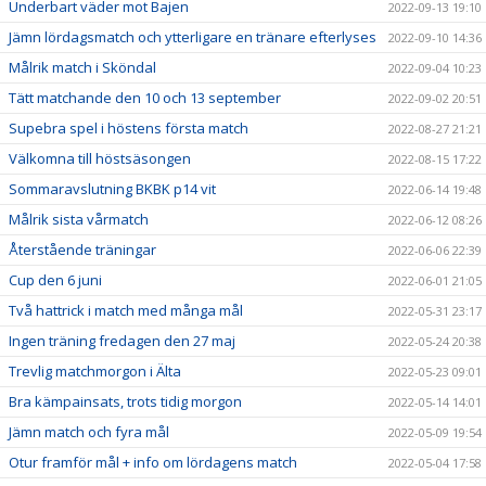
Underbart väder mot Bajen
2022-09-13 19:10
Jämn lördagsmatch och ytterligare en tränare efterlyses
2022-09-10 14:36
Målrik match i Sköndal
2022-09-04 10:23
Tätt matchande den 10 och 13 september
2022-09-02 20:51
Supebra spel i höstens första match
2022-08-27 21:21
Välkomna till höstsäsongen
2022-08-15 17:22
Sommaravslutning BKBK p14 vit
2022-06-14 19:48
Målrik sista vårmatch
2022-06-12 08:26
Återstående träningar
2022-06-06 22:39
Cup den 6 juni
2022-06-01 21:05
Två hattrick i match med många mål
2022-05-31 23:17
Ingen träning fredagen den 27 maj
2022-05-24 20:38
Trevlig matchmorgon i Älta
2022-05-23 09:01
Bra kämpainsats, trots tidig morgon
2022-05-14 14:01
Jämn match och fyra mål
2022-05-09 19:54
Otur framför mål + info om lördagens match
2022-05-04 17:58