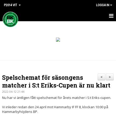
P2014 VIT
LOGGA IN
HEM
NYHETER
KALENDER
MATCHER
TRUPPEN
Spelschemat för säsongens
<
>
BILDGALLERI
matcher i S:t Eriks-Cupen är nu klart
2022-04-12 21:44
DOKUMENT
Nu har vi äntligen fått spelschemat för årets matcher i S:t Eriks-cupen.
KONTAKT
Vi inleder redan den 24 april mot Hammarby IF FF 8, klockan 10:00 på
Hammarbyhöjdens BP.