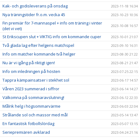
Kak- och godisleverans på onsdag
2023-11-18 16:34
Nya träningstider fr.o.m. vecka 45
2023-10-23 10:36
Fin premiär för 7-mannaspel + info om träning i vinter
2023-10-08 16:57
(det vi vet)
St Erikscupen slut + VIKTIG info om kommande cuper
2023-10-01 21:07
Två glada lag efter helgens matchspel
2023-09-10 16:31
Info om matcher kommande två helger
2023-08-30 21:22
Nu är vi igång på riktigt igen!
2023-08-21 21:47
Info om inledningen på hösten
2023-07-25 22:15
Tappra kämpainsatser i stekhet sol
2023-06-17 14:57
Våren 2023 summerad i siffror
2023-06-14 14:27
Välkomna på sommaravslutning!
2023-06-12 22:33
Målrik helg i högsommarvärme
2023-06-03 22:04
Strålande sol och massor med mål
2023-05-14 13:47
En fantastisk fotbollslördag
2023-05-07 13:15
Seriepremiären avklarad
2023-04-24 21:16