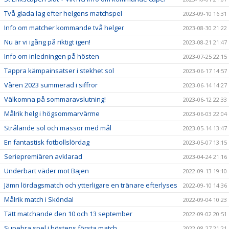
Två glada lag efter helgens matchspel
2023-09-10 16:31
Info om matcher kommande två helger
2023-08-30 21:22
Nu är vi igång på riktigt igen!
2023-08-21 21:47
Info om inledningen på hösten
2023-07-25 22:15
Tappra kämpainsatser i stekhet sol
2023-06-17 14:57
Våren 2023 summerad i siffror
2023-06-14 14:27
Välkomna på sommaravslutning!
2023-06-12 22:33
Målrik helg i högsommarvärme
2023-06-03 22:04
Strålande sol och massor med mål
2023-05-14 13:47
En fantastisk fotbollslördag
2023-05-07 13:15
Seriepremiären avklarad
2023-04-24 21:16
Underbart väder mot Bajen
2022-09-13 19:10
Jämn lördagsmatch och ytterligare en tränare efterlyses
2022-09-10 14:36
Målrik match i Sköndal
2022-09-04 10:23
Tätt matchande den 10 och 13 september
2022-09-02 20:51
Supebra spel i höstens första match
2022-08-27 21:21