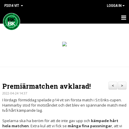
P2014 VIT
LOGGA IN
HEM
NYHETER
KALENDER
MATCHER
TRUPPEN
Premiärmatchen avklarad!
<
>
BILDGALLERI
2022-04-24 14:37
I lördags förmiddag spelade p14 vit sin första match i S:t Eriks-cupen.
DOKUMENT
Hammarby stod för motståndet och det blev en spännande match med
två hårt kämpande lag.
KONTAKT
Spelarna ska ha beröm för att de inte gav upp och
kämpade hårt
hela matchen
. Extra kul att vi fick se
många fina passningar
, att vi