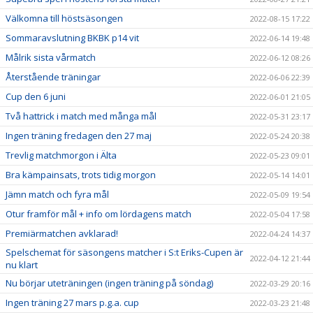
Välkomna till höstsäsongen
2022-08-15 17:22
Sommaravslutning BKBK p14 vit
2022-06-14 19:48
Målrik sista vårmatch
2022-06-12 08:26
Återstående träningar
2022-06-06 22:39
Cup den 6 juni
2022-06-01 21:05
Två hattrick i match med många mål
2022-05-31 23:17
Ingen träning fredagen den 27 maj
2022-05-24 20:38
Trevlig matchmorgon i Älta
2022-05-23 09:01
Bra kämpainsats, trots tidig morgon
2022-05-14 14:01
Jämn match och fyra mål
2022-05-09 19:54
Otur framför mål + info om lördagens match
2022-05-04 17:58
Premiärmatchen avklarad!
2022-04-24 14:37
Spelschemat för säsongens matcher i S:t Eriks-Cupen är
2022-04-12 21:44
nu klart
Nu börjar uteträningen (ingen träning på söndag)
2022-03-29 20:16
Ingen träning 27 mars p.g.a. cup
2022-03-23 21:48