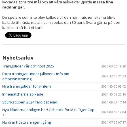
lyckades göra
tre mål
och att våra målvakter gjorde
massa fina
räddningar
.
De spelare som inte blev kallade till den här matchen ska ha blivit
kallade till nästa match, som spelas den 30 april. Svara gärna på den
kallelsen så fort ni kan!
Nyhetsarkiv
Tränigstider vår och höst 2025
2025-03-20 19:28
Extra träningar under jullovet + info om
2024-12-13 21:23
ambitionsträning
Nya träningstider för vintern
2024-10-30 09:42
Innematcherna spikade
2024-10-09 23:16
St Erikscupen 2024 färdigspelad
2024-09-29 17:14
Nya kläderna äntligen här! Och tack för Mini Tiger Cup
2024-08-18 19:04
<3
Nu drar höstträningen igång
2024-07-31 07:17