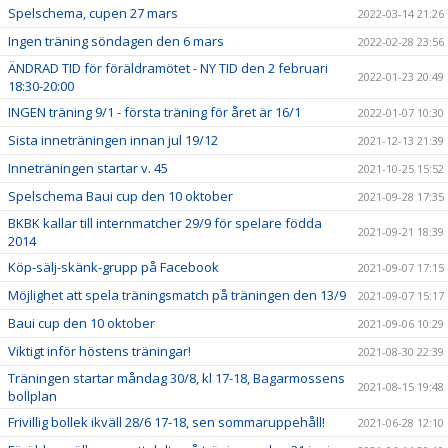
Spelschema, cupen 27 mars
2022-03-14 21:26
Ingen träning söndagen den 6 mars
2022-02-28 23:56
ÄNDRAD TID för föräldramötet - NY TID den 2 februari
2022-01-23 20:49
18:30-20:00
INGEN träning 9/1 - första träning för året är 16/1
2022-01-07 10:30
Sista inneträningen innan jul 19/12
2021-12-13 21:39
Inneträningen startar v. 45
2021-10-25 15:52
Spelschema Baui cup den 10 oktober
2021-09-28 17:35
BKBK kallar till internmatcher 29/9 för spelare födda
2021-09-21 18:39
2014
Köp-sälj-skänk-grupp på Facebook
2021-09-07 17:15
Möjlighet att spela träningsmatch på träningen den 13/9
2021-09-07 15:17
Baui cup den 10 oktober
2021-09-06 10:29
Viktigt inför höstens träningar!
2021-08-30 22:39
Träningen startar måndag 30/8, kl 17-18, Bagarmossens
2021-08-15 19:48
bollplan
Frivillig bollek ikväll 28/6 17-18, sen sommaruppehåll!
2021-06-28 12:10