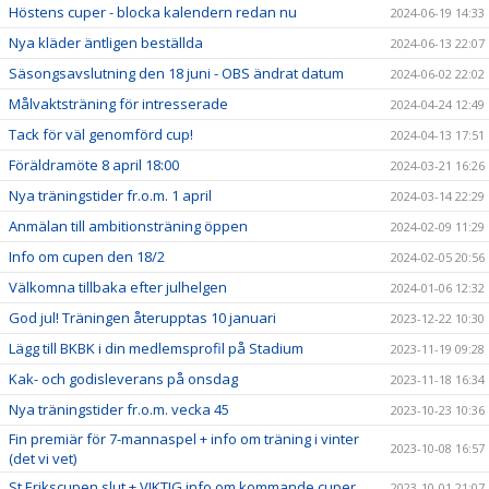
Höstens cuper - blocka kalendern redan nu
2024-06-19 14:33
Nya kläder äntligen beställda
2024-06-13 22:07
Säsongsavslutning den 18 juni - OBS ändrat datum
2024-06-02 22:02
Målvaktsträning för intresserade
2024-04-24 12:49
Tack för väl genomförd cup!
2024-04-13 17:51
Föräldramöte 8 april 18:00
2024-03-21 16:26
Nya träningstider fr.o.m. 1 april
2024-03-14 22:29
Anmälan till ambitionsträning öppen
2024-02-09 11:29
Info om cupen den 18/2
2024-02-05 20:56
Välkomna tillbaka efter julhelgen
2024-01-06 12:32
God jul! Träningen återupptas 10 januari
2023-12-22 10:30
Lägg till BKBK i din medlemsprofil på Stadium
2023-11-19 09:28
Kak- och godisleverans på onsdag
2023-11-18 16:34
Nya träningstider fr.o.m. vecka 45
2023-10-23 10:36
Fin premiär för 7-mannaspel + info om träning i vinter
2023-10-08 16:57
(det vi vet)
St Erikscupen slut + VIKTIG info om kommande cuper
2023-10-01 21:07