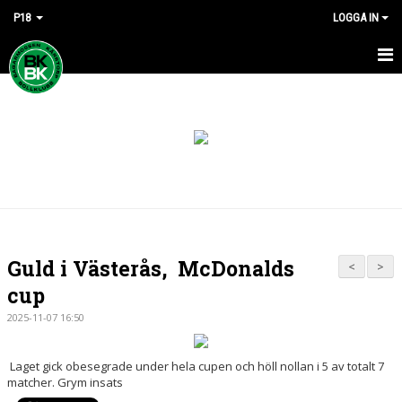
P18
LOGGA IN
HEM
NYHETER
KALENDER
MATCHER
TRUPPEN
Guld i Västerås, McDonalds
<
>
BILDGALLERI
cup
2025-11-07 16:50
DOKUMENT
KONTAKT
Laget gick obesegrade under hela cupen och höll nollan i 5 av totalt 7
matcher. Grym insats