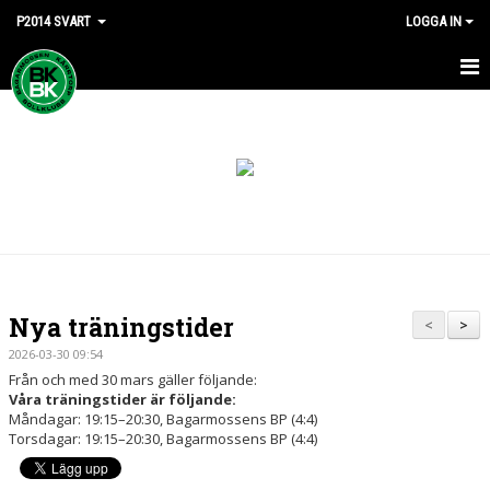
P2014 SVART
LOGGA IN
HEM
NYHETER
KALENDER
MATCHER
TRUPPEN
Nya träningstider
<
>
KONTAKT
2026-03-30 09:54
Från och med 30 mars gäller följande:
Våra träningstider är följande:
Måndagar: 19:15–20:30, Bagarmossens BP (4:4)
Torsdagar: 19:15–20:30, Bagarmossens BP (4:4)